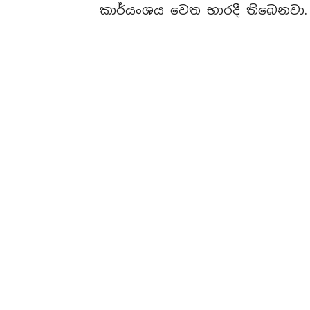
කාර්යංශය වෙත භාරදී තිබෙනවා.