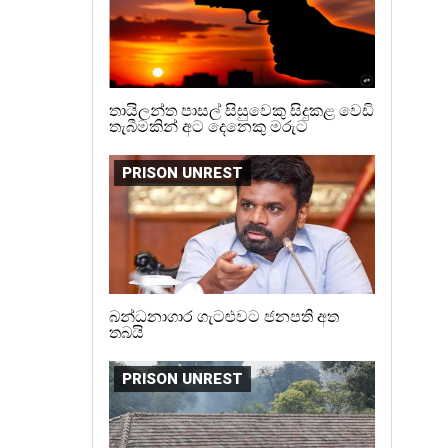
තායිලන්ත පාසල් සිසුවෙකු සිදුකළ වෙඩි
තැබීමකින් අට දෙනෙකු මරුට
PRISON UNREST
බන්ධනාගාර ගැටළුවට ජනපති අත
තබයි
PRISON UNREST