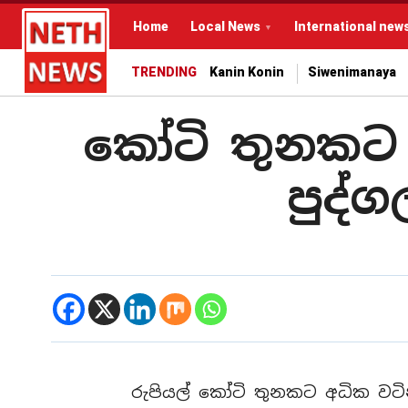
Home
Local News
International new
TRENDING
Kanin Konin
Siwenimanaya
කෝටි තුනකට 
පුද්
රුපියල් කෝටි තුනකට අධික වටිනාක