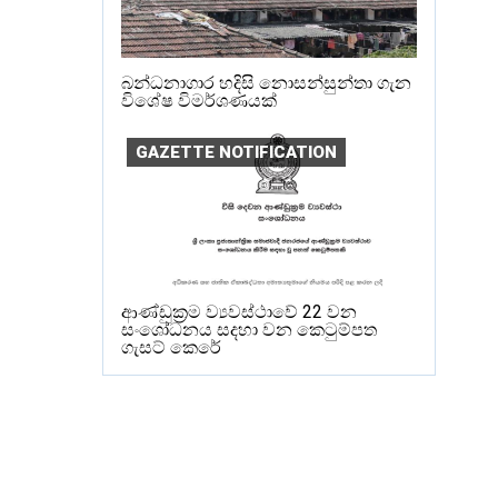
බන්ධනාගාර හදිසි නොසන්සුන්තා ගැන
විශේෂ විමර්ශණයක්
GAZETTE NOTIFICATION
ආණ්ඩුක්‍රම ව්‍යවස්ථාවේ 22 වන
සංශෝධනය සදහා වන කෙටුම්පත
ගැසට් කෙරේ