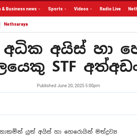
s & Business news
Sports
Videos
Radio Live
Net
Nethsaraya
අධික අයිස් හා 
ගලයෙකු STF අත්අඩ
Published
June 20, 2025 5:00pm
මින් යුත් අයිස් හා හෙරොයින් මත්ද්‍රව්‍ය