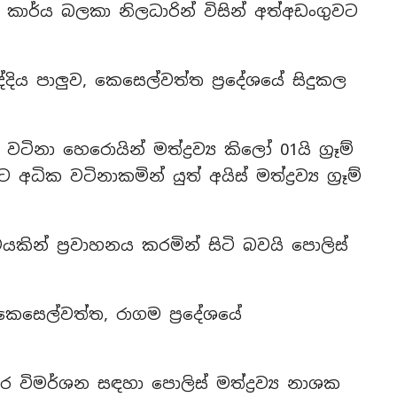
කාර්ය බලකා නිලධාරින් විසින් අත්අඩංගුවට
ිය පාලු‍ව, කෙසෙල්වත්ත ප්‍රදේශයේ සිදුකල
ිනා හෙරොයින් මත්ද්‍රව්‍ය කිලෝ 01යි ග්‍රෑම්
ක වටිනාකමින් යුත් අයිස් මත්ද්‍රව්‍ය ග්‍රෑම්
යකින් ප්‍රවාහනය කරමින් සිටි බවයි පොලිස්
කෙසෙල්වත්ත, රාගම ප්‍රදේශයේ
 විමර්ශන සඳහා පොලිස් මත්ද්‍රව්‍ය නාශක