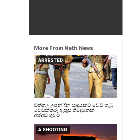
More From Neth News
ARRESTED
වත්තල උපන් දින සාදයකට වෙඩි තැබූ
වෙඩික්කරු ඇතුළු තිදෙනෙක්
අත්අඩංගුවට
A SHOOTING