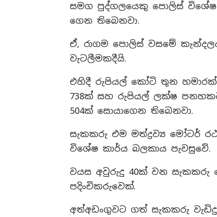
සමග පුද්ගලයෙකු පොලිස් විශේෂ 
ගෙන තිබෙනවා.
ඒ, රාගම පොලිස් වසමේ කැන්දලද්ද
වැටලීමකදීයි.
එහිදී රුපියල් කෝටි තුන හමාරක් වට
738ක් සහ රුපියල් ලක්ෂ පනහකට අධි
504ක් සොයාගෙන තිබෙනවා.
සැකකරු එම මත්ද්‍රව්‍ය මෝටර් රථ
විශේෂ කාර්ය බලකාය පැවසුවේ.
වයස අවුරුදු 40ක් වන සැකකරු 
පදිංචිකරුවෙක්.
අත්අඩංගුවට ගත් සැකකරු වැඩිදුර