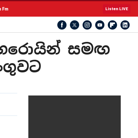
h Fm
Listen LIVE
හෙරොයින් සමඟ
ංගුවට