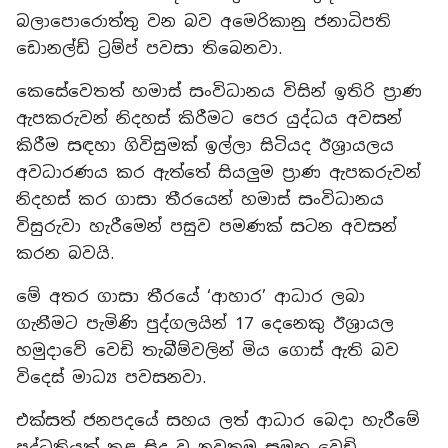
බලාපොරොත්තු වන බව අමෙරිකානු ජනාධිපති
ඩොනල්ඩ් ට්‍රම්ප් පවසා තිබෙනවා.
කෙසේවෙතත් හමාස් සංවිධානය විසින් ඉතිරි ප්‍රාණ
ඇපකරුවන් නිදහස් කිරීමට පෙර යුද්ධය අවසන්
කිරීම සඳහා ගිවිසුමක් ඉල්ලා සිටියද ඊශ්‍රායලය
අවධාරණය කර ඇත්තේ සියලුම ප්‍රාණ ඇපකරුවන්
නිදහස් කර ගාසා තීරයෙන් හමාස් සංවිධානය
විසුරුවා හැරීමෙන් පසුව පමණක් සටන අවසන්
කරන බවයි.
මේ අතර ගාසා තීරයේ ‘ආහාර’ ආධාර ලබා
ගැනීමට පැමිණි පුද්ගලයින් 17 දෙනෙකු ඊශ්‍රායල
හමුදාවේ වෙඩි තැබීම්වලින් මිය ගොස් ඇති බව
විදෙස් මාධ්‍ය පවසනවා.
එක්සත් ජනපදයේ සහය ලත් ආධාර බෙදා හැරීමේ
පද්ධතියක් තුළ සිදු වූ නවතම සමූහ වෙඩි