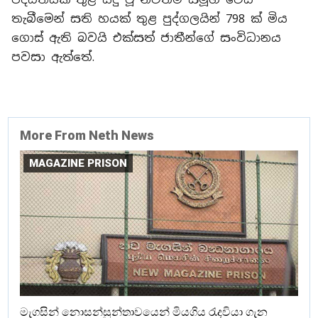
තැබීමෙන් සති හයක් තුළ පුද්ගලයින් 798 ක් මිය
ගොස් ඇති බවයි එක්සත් ජාතීන්ගේ සංවිධානය
පවසා ඇත්තේ.
More From Neth News
MAGAZINE PRISON
මැගසින් නොසන්සුන්තාවයෙන් මියගිය රැදවියා ගැන