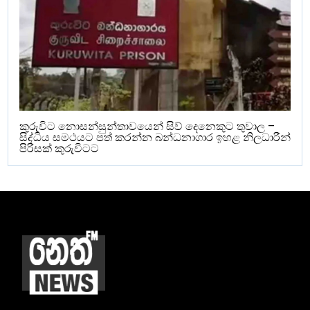
කුරුවිට නොසන්සුන්තාවයෙන් සිව් දෙනෙකුට තුවාල –
සිද්ධිය සමථයට පත් කරන්න බන්ධනාගාර ඉහළ නිලධාරීන්
පිරිසක් කුරුවිටට