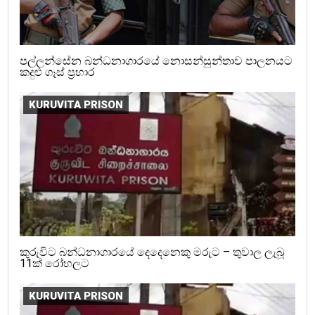
පල්ලන්සේන බන්ධනාගාරයේ නොසන්සුන්තාව පාලනයට
කදුළු ගෑස් ප්‍රහාර
KURUVITA PRISON
කුරුවිට බන්ධනාගාරයේ දෙදෙනෙකු මරුට – තුවාල ලැබූ
11ක් රෝහලට
KURUVITA PRISON