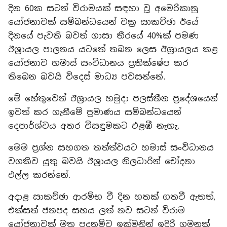
දින 60ක සටන් විරාමයක් සඳහා වූ අමෙරිකානු
යෝජනාවක් සම්බන්ධයෙන් වක්‍ර සාකච්ඡා ඊයේ
දිනයේ පැවති බවත් ගාසා තීරයේ 40%ක් පමණ
ඊශ්‍රායල පාලනය යටතේ තබන ලෙස ඊශ්‍රායලය කළ
යෝජනාව හමාස් සංවිධානය ප්‍රතික්ෂේප කර
තිබෙන බවයි විදෙස් මාධ්‍ය පවසන්නේ.
මේ හේතුවෙන් ඊශ්‍රායල හමුදා පලස්තීන ප්‍රදේශයෙන්
ඉවත් කර ගැනීමේ ප්‍රමාණය සම්බන්ධයෙන්
දෙපාර්ශ්වය අතර විසඳුමකට එළඹී නැහැ.
මෙම ප්‍රශ්න සහගත තත්ත්වයට හමාස් සංවිධානය
වගකිව යුතු බවයි ඊශ්‍රායල නිලධාරින් චෝදනා
එල්ල කරන්නේ.
අදාළ සාකච්ඡා ආරම්භ වී දින හතක් ගතවී ඇතත්,
එක්සත් ජනපද සහය ලත් නව සටන් විරාම
යෝජනාවක් මත පදනම්ව ඉක්මනින් ඉදිරි ගමනක්