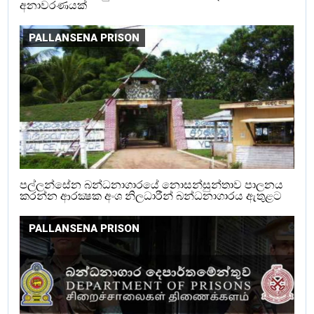
අනාවරණයක්
PALLANSENA PRISON
පල්ලන්සේන බන්ධනාගාරයේ නොසන්සුන්තාව පාලනය
කරන්න ආරක්‍ෂක අංශ නිලධාරීන් බන්ධනාගාරය ඇතුළට
PALLANSENA PRISON