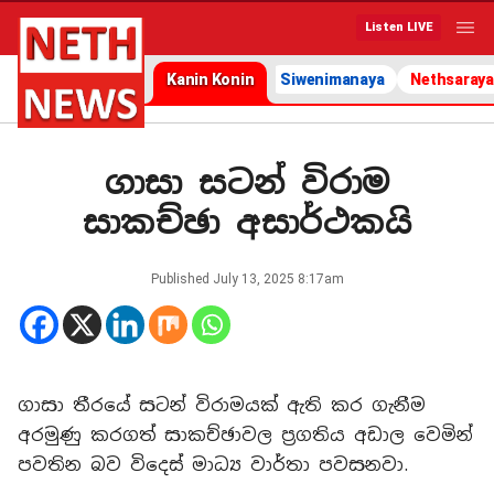
Listen LIVE
Kanin Konin
Siwenimanaya
Nethsaraya
ගාසා සටන් විරාම
සාකච්ඡා අසාර්ථකයි
Published
July 13, 2025 8:17am
ගාසා තීරයේ සටන් විරාමයක් ඇති කර ගැනීම
අරමුණු කරගත් සාකච්ඡාවල ප්‍රගතිය අඩාල වෙමින්
පවතින බව විදෙස් මාධ්‍ය වාර්තා පවසනවා.