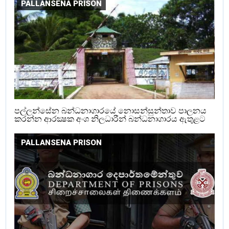
PALLANSENA PRISON
පල්ලන්සේන බන්ධනාගාරයේ නොසන්සුන්තාව පාලනය
කරන්න ආරක්‍ෂක අංශ නිලධාරීන් බන්ධනාගාරය ඇතුළට
PALLANSENA PRISON