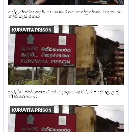
පල්ලන්සේන බන්ධනාගාරයේ නොසන්සුන්තාව පාලනයට
කදුළු ගෑස් ප්‍රහාර
KURUVITA PRISON
කුරුවිට බන්ධනාගාරයේ දෙදෙනෙකු මරුට – තුවාල ලැබූ
11ක් රෝහලට
KURUVITA PRISON