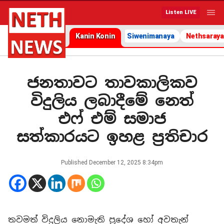
Listen LIVE
Kanin Konin
Siwenimanaya
Nethsaraya
ජනතාවට තාවකාලිකව
විදුලිය ලබාදීමේ නෙත්
එෆ් එම් සමාජ
සත්කාරයට ඉහළ ප්‍රතිචාර
Published
December 12, 2025 8:34pm
තවමත් විදුලිය නොමැති ප්‍රදේශ හෝ අවතැන්