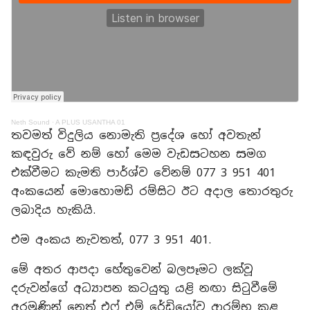
Neth Sound
·
A PLUS USANTHA 01
තවමත් විදුලිය නොමැති ප්‍රදේශ හෝ අවතැන්
කඳවුරු වේ නම් හෝ මෙම වැඩසටහන සමග
එක්වීමට කැමති පාර්ශ්ව වේනම් 077 3 951 401
අංකයෙන් මොහොමඩ් රම්සිට ඊට අදාල තොරතුරු
ලබාදිය හැකියි.
එම අංකය නැවතත්, 077 3 951 401.
මේ අතර ආපදා හේතුවෙන් බලපෑමට ලක්වූ
දරුවන්ගේ අධ්‍යාපන කටයුතු යළි නඟා සිටුවීමේ
අරමුණින් නෙත් එෆ් එම් රේඩියෝව ආරම්භ කළ