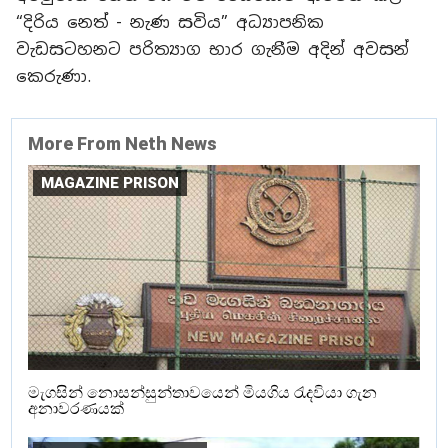
“දිරිය නෙත් - නැණ සවිය” අධ්‍යාපනික
වැඩසටහනට පරිත්‍යාග භාර ගැනීම අදින් අවසන්
කෙරුණා.
More From Neth News
MAGAZINE PRISON
මැගසින් නොසන්සුන්තාවයෙන් මියගිය රැදවියා ගැන
අනාවරණයක්