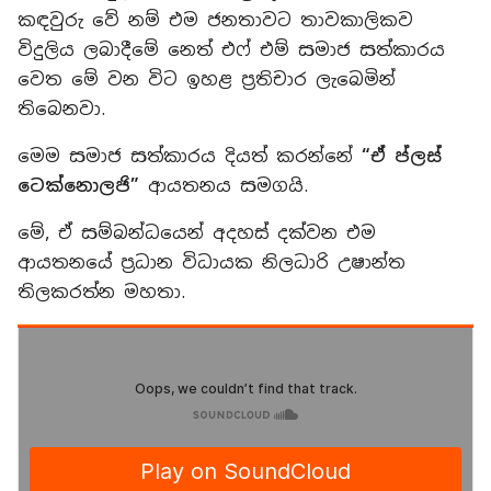
කඳවුරු වේ නම් එම ජනතාවට තාවකාලිකව
විදුලිය ලබාදීමේ නෙත් එෆ් එම් සමාජ සත්කාරය
වෙත මේ වන විට ඉහළ ප්‍රතිචාර ලැබෙමින්
තිබෙනවා.
මෙම සමාජ සත්කාරය දියත් කරන්නේ
“ඒ ප්ලස්
ටෙක්නොලජි”
ආයතනය සමගයි.
මේ, ඒ සම්බන්ධයෙන් අදහස් දක්වන එම
ආයතනයේ ප්‍රධාන විධායක නිලධාරි උෂාන්ත
තිලකරත්න මහතා.