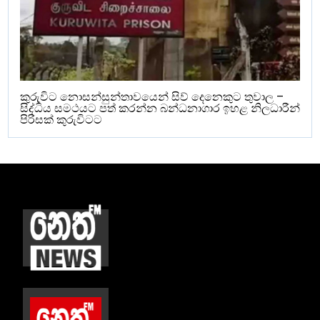
කුරුවිට නොසන්සුන්තාවයෙන් සිව් දෙනෙකුට තුවාල –
සිද්ධිය සමථයට පත් කරන්න බන්ධනාගාර ඉහළ නිලධාරීන්
පිරිසක් කුරුවිටට