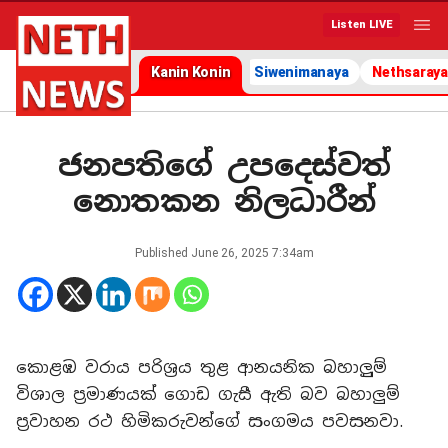
Listen LIVE
Kanin Konin
Siwenimanaya
Nethsaraya
ජනපතිගේ උපදෙස්වත්
නොතකන නිලධාරීන්
Published
June 26, 2025 7:34am
කොළඹ වරාය පරිශ්‍රය තුළ ආනයනික බහාලුුම්
විශාල ප්‍රමාණයක් ගොඩ ගැසී ඇති බව බහාලුම්
ප්‍රවාහන රථ හිමිකරුවන්ගේ සංගමය පවසනවා.