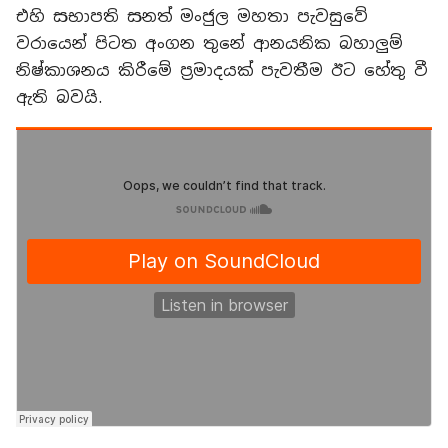
එහි සභාපති සනත් මංජුල මහතා පැවසුවේ
වරායෙන් පිටත අංගන තුනේ ආනයනික බහාලුම්
නිෂ්කාශනය කිරීමේ ප්‍රමාදයක් පැවතීම ඊට හේතු වී
ඇති බවයි.