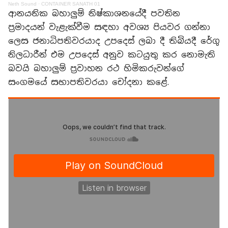
Neth Sound
·
CONTAINER SANATH 01
ආනයනික බහාලුම් නිෂ්කාශනයේදී පවතින
ප්‍රමාදයන් වැළැක්වීම සඳහා අවශ්‍ය පියවර ගන්නා
ලෙස ජනාධිපතිවරයාද උපදෙස් ලබා දී තිබියදී රේගු
නිලධාරීන් එම උපදෙස් අනුව කටයුතු කර නොමැති
බවයි බහාලුම් ප්‍රවාහන රථ හිමිකරුවන්ගේ
සංගමයේ සභාපතිවරයා චෝදනා කළේ.