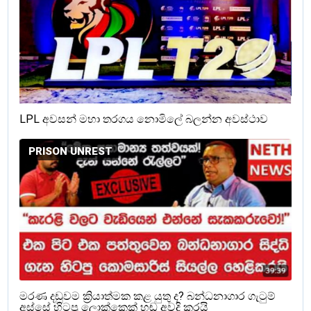
LPL අවසන් මහා තරගය නොමිලේ බලන්න අවස්ථාව
PRISON UNREST
මරණ දඩුවම ක්‍රියාත්මක කළ යුතු ද? බන්ධනාගාර ගැටුම්
අස්සේ හිටපු ලොක්කෙක් හඬ අවදි කරයි