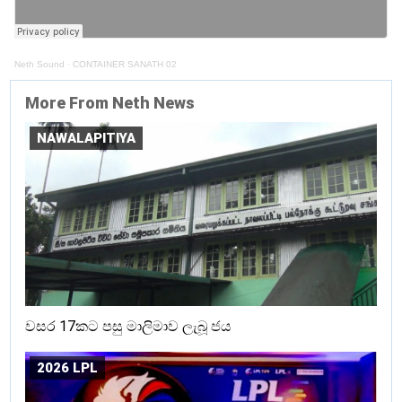
Neth Sound
·
CONTAINER SANATH 02
More From Neth News
NAWALAPITIYA
වසර 17කට පසු මාලිමාව ලැබූ ජය
2026 LPL