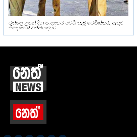
වත්තල උපන් දින සාදයකට වෙඩි තැබූ වෙඩික්කරු ඇතුළු
තිදෙනෙක් අත්අඩංගුවට