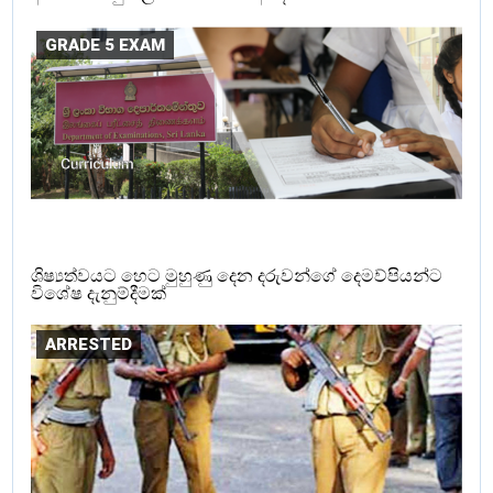
GRADE 5 EXAM
ශිෂ්‍යත්වයට හෙට මුහුණු දෙන දරුවන්ගේ දෙමව්පියන්ට
විශේෂ දැනුම්දීමක්
ARRESTED