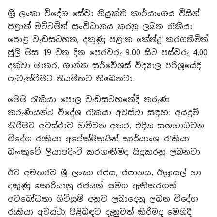
ශ්‍රී ලංකා විදේශ සේවා නියුක්ති කාර්යාංශය විසින්
පළාත් මට්ටමින් සංවිධානය කරනු ලබන රැකියා
පොළ වැඩසටහන, දකුණු පළාත කේන්ද්‍ර කරගනිමින්
ජූලි මස 19 වන දින පෙරවරු 9.00 සිට පස්වරු 4.00
දක්වා මාතර, ශාන්ත සර්වේශස් විද්‍යාල පරිශ්‍රයේදී
පැවැත්වීමට නියමිතව තිබෙනවා.
මෙම රැකියා පොල වැඩසටහනේදී තරුණ
තරුණියන්ට විදේශ රැකියා අවස්ථා සඳහා අයදුම්
කිරීමට අවස්ථාව හිමිවන අතර, එදින සහභාගිවන
විදේශ රැකියා අපේක්ෂිතයින් කාර්යාංශ රැකියා
බැංකුවේ ලියාපදිංචි කරගැනීමද සිදුකරනු ලබනවා.
ඊට අමතරව ශ්‍රී ලංකා රජය, ජපානය, ඊශ්‍රායල් හා
දකුණු කොරියානු රජයන් සමග ඇතිකරගත්
අවබෝධතා ගිවිසුම් අනුව ලබාදෙනු ලබන විදේශ
රැකියා අවස්ථා පිළිබඳව දැනුවත් කිරීමද මෙහිදී