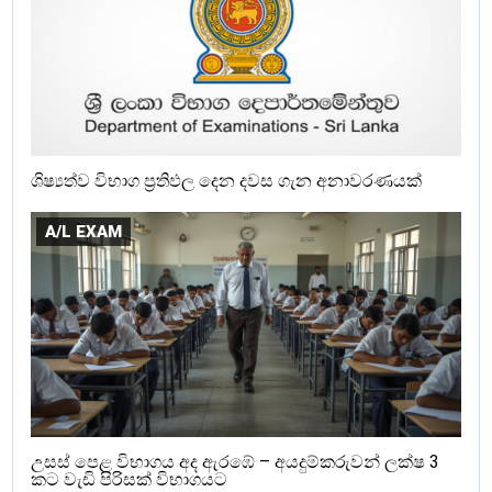
ශිෂ්‍යත්ව විභාග ප්‍රතිඵල දෙන දවස ගැන අනාවරණයක්
A/L EXAM
උසස් පෙළ විභාගය අද ඇරඹේ – අයදුම්කරුවන් ලක්ෂ 3
කට වැඩි පිරිසක් විභාගයට