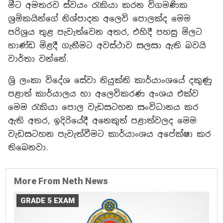
මීට අමතරව ස්වයං රැකියා කරන විගමණික
ශ්‍රමිකයින්ගේ නිශ්පාදන අලෙවි පොලක්ද මෙම
පරිශ්‍රය තුළ පැවැත්වෙන අතර, එහිදී පහසු මිලට
භාණ්ඩ මිළදී ගැනීමට අවස්ථාව සලසා ඇති බවයි
වාර්තා වන්නේ.
ශ්‍රි ලංකා විදේශ සේවා නියුක්ති කාර්යාංශයේ දකුණු
පළාත් කාර්යාලය හා අලෙවිකරණ අංශය එක්ව
මෙම රැකියා පොල වැඩසටහන සංවිධානය කර
ඇති අතර, ඉදිරියේදී අනෙකුත් පළාත්වලද මෙම
වැඩසටහන පැවැත්වීමට කාර්යාංශය අපේක්ෂා කර
තිබෙනවා.
More From Neth News
GRADE 5 EXAM