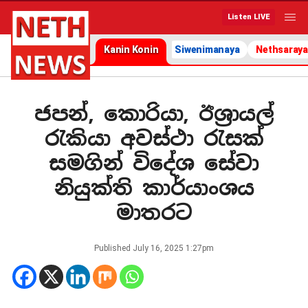
Listen LIVE
Kanin Konin
Siwenimanaya
Nethsaraya
ජපන්, කොරියා, ඊශ්‍රායල්
රැකියා අවස්ථා රැසක්
සමගින් විදේශ සේවා
නියුක්ති කාර්යාංශය
මාතරට
Published
July 16, 2025 1:27pm