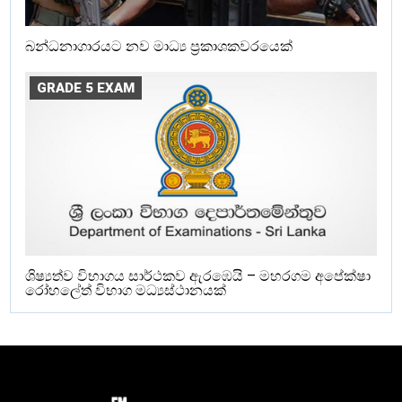
බන්ධනාගාරයට නව මාධ්‍ය ප්‍රකාශකවරයෙක්
GRADE 5 EXAM
ශිෂ්‍යත්ව විභාගය සාර්ථකව ඇරඹෙයි – මහරගම අපේක්ෂා
රෝහලේත් විභාග මධ්‍යස්ථානයක්