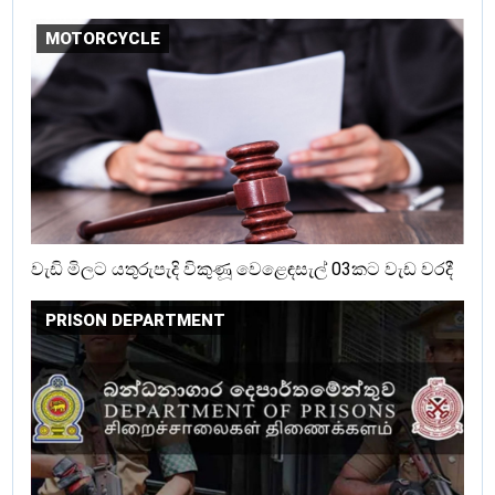
MOTORCYCLE
වැඩි මිලට යතුරුපැදි විකුණූ වෙළෙඳසැල් 03කට වැඩ වරදී
PRISON DEPARTMENT