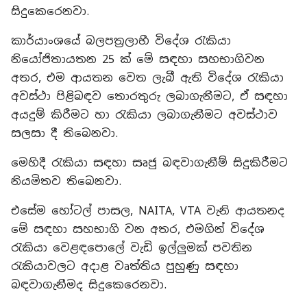
සිදුකෙරෙනවා.
කාර්යාංශයේ බලපත්‍රලාභී විදේශ රැකියා
නියෝජිතායතන 25 ක් මේ සඳහා සහභාගිවන
අතර, එම ආයතන වෙත ලැබී ඇති විදේශ රැකියා
අවස්ථා පිළිබඳව තොරතුරු ලබාගැනීමට, ඒ සඳහා
අයදුම් කිරීමට හා රැකියා ලබාගැනීමට අවස්ථාව
සලසා දී තිබෙනවා.
මෙහිදී රැකියා සඳහා සෘජු බඳවාගැනීම් සිදුකිරීමට
නියමිතව තිබෙනවා.
එසේම හෝටල් පාසල, NAITA, VTA වැනි ආයතනද
මේ සඳහා සහභාගි වන අතර, එමගින් විදේශ
රැකියා වෙළඳපොලේ වැඩි ඉල්ලුමක් පවතින
රැකියාවලට අදාළ වෘත්තිය පුහුණු සඳහා
බඳවාගැනීමද සිදුකෙරෙනවා.