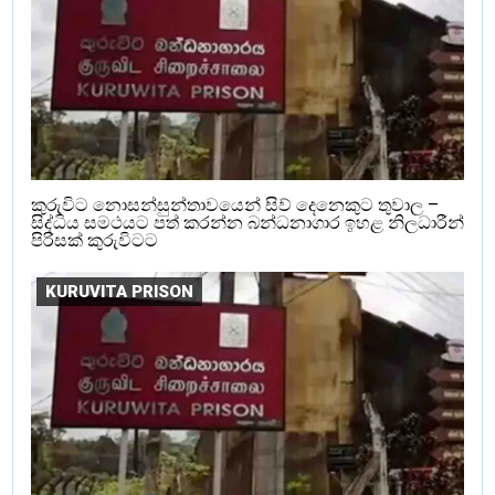
කුරුවිට නොසන්සුන්තාවයෙන් සිව් දෙනෙකුට තුවාල –
සිද්ධිය සමථයට පත් කරන්න බන්ධනාගාර ඉහළ නිලධාරීන්
පිරිසක් කුරුවිටට
KURUVITA PRISON