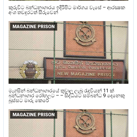
කුරුවිට බන්ධනාගාරය ඉදිරිපිට මාර්ගය වැසේ – ආරක්‍ෂක
අංශ තවදුරටත් සීරුවෙන්
MAGAZINE PRISON
මැගසින් බන්ධනාගාරයේ තුවාල ලැබූ රැදවියන් 11 ක්
බන්ධනාගාර රෝහලට – – සිද්ධියට සම්බන්ධ 9 දෙනෙකු
බූස්සට මාරු කෙරේ
MAGAZINE PRISON