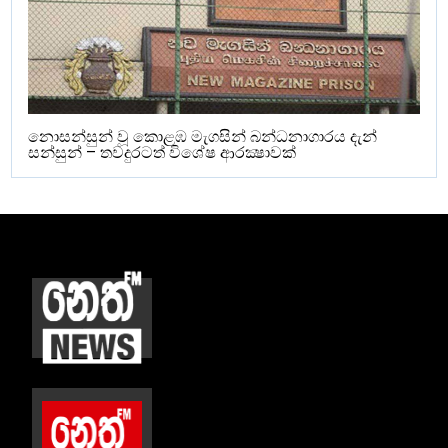
නොසන්සුන් වූ කොළඹ මැගසින් බන්ධනාගාරය දැන්
සන්සුන් – තවදුරටත් විශේෂ ආරක්‍ෂාවක්