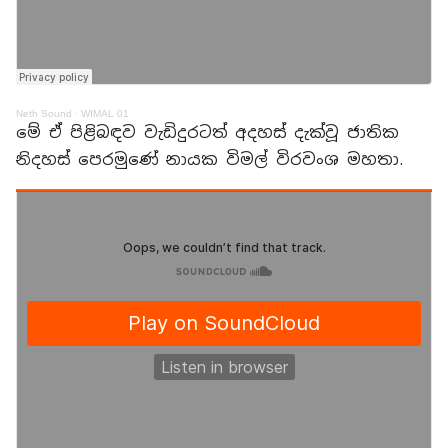
Neth Sound
·
WIMAL 01
මේ ඒ පිළිබඳව වැඩිදුරටත් අදහස් දැක්වූ ජාතික
නිදහස් පෙරමුණේ නායක විමල් විරවංශ මහතා.