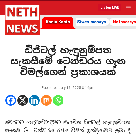
Listen LIVE
Kanin Konin
Siwenimanaya
Nethsaraya
ඩිජිටල් හැඳුනුම්පත
සැකසීමේ ටෙන්ඩරය ගැන
විමල්ගෙන් ප්‍රකාශයක්
Published
July 13, 2025 8:14pm
මෙරටට හඳුවන්වාදීමට නියමිත ඩිජිටල් හැඳුනුම්පත
සැකසීමේ ටෙන්ඩරය රජය විසින් ඉන්දියාවට ලබා දී