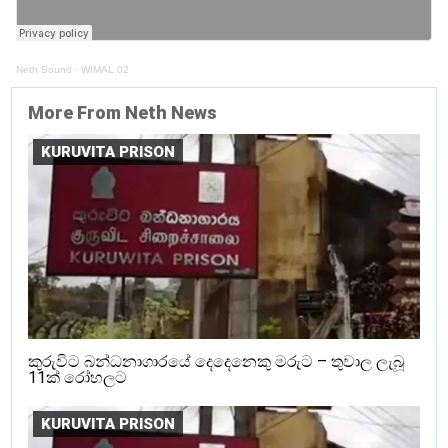
Neth Sound
·
WIMAL 02
More From Neth News
KURUVITA PRISON
කුරුවිට බන්ධනාගාරයේ දෙදෙනෙකු මරුට – තුවාල ලැබූ
11ක් රෝහලට
KURUVITA PRISON