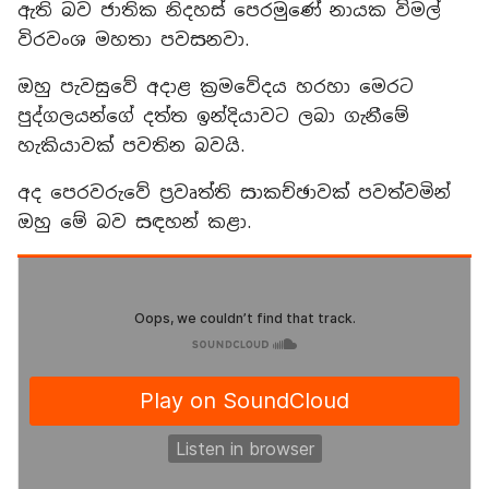
ඇති බව ජාතික නිදහස් පෙරමුණේ නායක විමල්
විරවංශ මහතා පවසනවා.
ඔහු පැවසුවේ අදාළ ක්‍රමවේදය හරහා මෙරට
පුද්ගලයන්ගේ දත්ත ඉන්දියාවට ලබා ගැනීමේ
හැකියාවක් පවතින බවයි.
අද පෙරවරුවේ ප්‍රවෘත්ති සාකච්ඡාවක් පවත්වමින්
ඔහු මේ බව සඳහන් කළා.