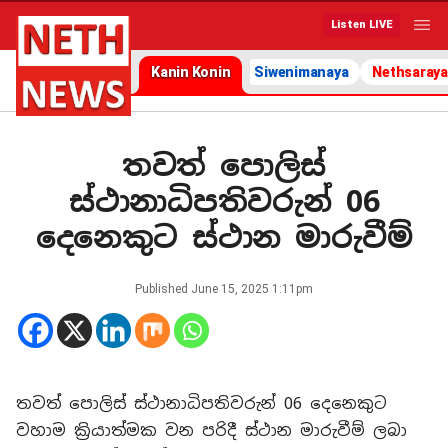
Listen LIVE
Kanin Konin
Siwenimanaya
Nethsaraya
තවත් පොලිස්
ස්ථානාධිපතිවරුන් 06
දෙනෙකුට ස්ථාන මාරුවීම්
Published
June 15, 2025 1:11pm
තවත් පොලිස් ස්ථානාධිපතිවරුන් 06 දෙනෙකුට
වහාම ක්‍රියාත්මක වන පරිදී ස්ථාන මාරුවීම් ලබා