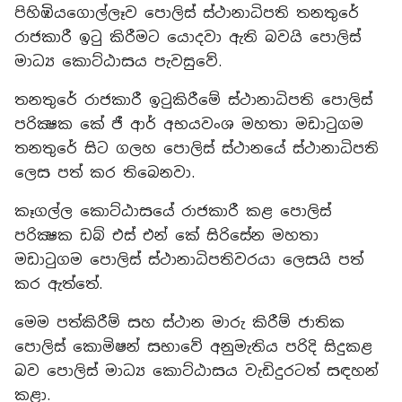
පිහිඹියගොල්ලෑව පොලිස් ස්ථානාධිපති තනතුරේ
රාජකාරී ඉටු කිරීමට යොදවා ඇති බවයි පොලිස්
මාධ්‍ය කොට්ඨාසය පැවසුවේ.
තනතුරේ රාජකාරී ඉටුකිරීමේ ස්ථානාධිපති පොලිස්
පරික්‍ෂක කේ ජී ආර් අභයවංශ මහතා මඩාටුගම
තනතුරේ සිට ගලහ පොලිස් ස්ථානයේ ස්ථානාධිපති
ලෙස පත් කර තිබෙනවා.
කෑගල්ල කොට්ඨාසයේ රාජකාරී කළ පොලිස්
පරික්‍ෂක ඩබ් එස් එන් කේ සිරිසේන මහතා
මඩාටුගම පොලිස් ස්ථානාධිපතිවරයා ලෙසයි පත්
කර ඇත්තේ.
මෙම පත්කිරීම් සහ ස්ථාන මාරු කිරීම් ජාතික
පොලිස් කොමිෂන් සභාවේ අනුමැතිය පරිදි සිදුකළ
බව පොලිස් මාධ්‍ය කොට්ඨාසය වැඩිදුරටත් සඳහන්
කළා.