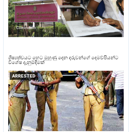
ශිෂ්‍යත්වයට හෙට මුහුණු දෙන දරුවන්ගේ දෙමව්පියන්ට
විශේෂ දැනුම්දීමක්
ARRESTED