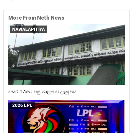
More From Neth News
NAWALAPITIYA
වසර 17කට පසු මාලිමාව ලැබූ ජය
2026 LPL