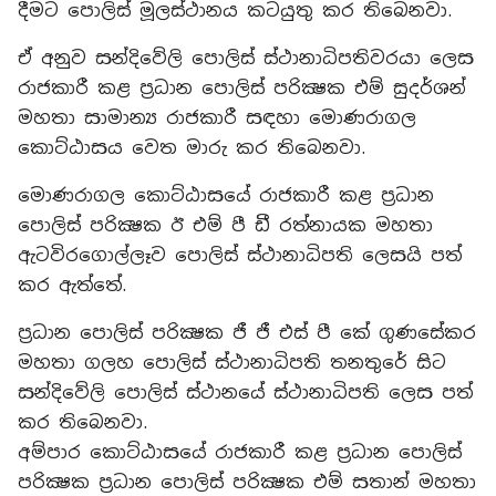
දීමට පොලිස් මූලස්ථානය කටයුතු කර තිබෙනවා.
ඒ අනුව සන්දිවේලි පොලිස් ස්ථානාධිපතිවරයා ලෙස
රාජකාරී කළ ප්‍රධාන පොලිස් පරික්‍ෂක එම් සුදර්ශන්
මහතා සාමාන්‍ය රාජකාරී සඳහා මොණරාගල
කොට්ඨාසය වෙත මාරු කර තිබෙනවා.
මොණරාගල කොට්ඨාසයේ රාජකාරී කළ ප්‍රධාන
පොලිස් පරික්‍ෂක ඊ එම් පී ඩී රත්නායක මහතා
ඇටවිරගොල්ලෑව පොලිස් ස්ථානාධිපති ලෙසයි පත්
කර ඇත්තේ.
ප්‍රධාන පොලිස් පරික්‍ෂක ජී ජී එස් පී කේ ගුණසේකර
මහතා ගලහ පොලිස් ස්ථානාධිපති තනතුරේ සිට
සන්දිවේලි පොලිස් ස්ථානයේ ස්ථානාධිපති ලෙස පත්
කර තිබෙනවා.
අම්පාර කොට්ඨාසයේ රාජකාරී කළ ප්‍රධාන පොලිස්
පරික්‍ෂක ප්‍රධාන පොලිස් පරික්‍ෂක එම් සතාන් මහතා