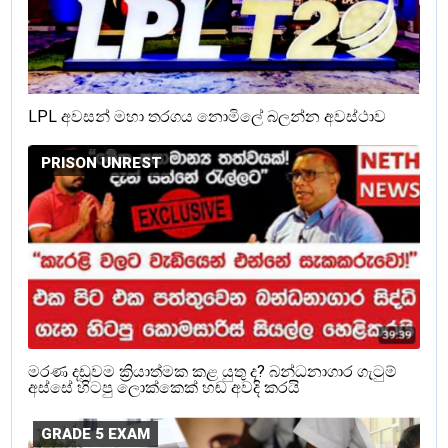
LPL අවසන් මහා තරගය නොමිලේ බලන්න අවස්ථාව
PRISON UNREST
මරණ දඩුවම ක්‍රියාත්මක කළ යුතු ද? බන්ධනාගාර ගැටුම්
අස්සේ හිටපු ලොක්කෙක් හඬ අවදි කරයි
GRADE 5 EXAM