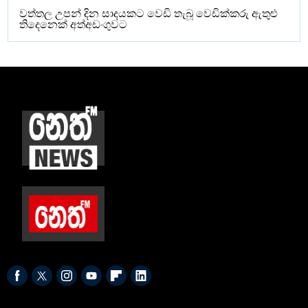
වත්තල උපන් දින සාදයකට වෙඩි තැබූ වෙඩික්කරු ඇතුළු
තිදෙනෙක් අත්අඩංගුවට