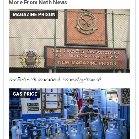
More From Neth News
MAGAZINE PRISON
මැගසින් බන්ධනාගාරයේ නොසන්සුන්තාවක්
GAS PRICE