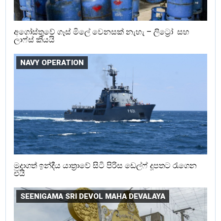
අගෝස්තුවේ ගෑස් මිලේ වෙනසක් නැහැ – ලිට්‍රෝ සහ
ලාෆ්ස් කියයි
NAVY OPERATION
මුදාගත් ඉන්දීය යාත්‍රාවේ සිටි පිරිස ඩෙල්ෆ් දූපතට රැගෙන
එයි
SEENIGAMA SRI DEVOL MAHA DEVALAYA