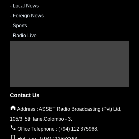
-
Local News
-
Foreign News
-
Sports
-
Radio Live
Contact Us
Address : ASSET Radio Broadcasting (Pvt) Ltd,
105/3, 5th lane,Colombo - 3.
Office Telephone : (+94) 112 375968.
Hot Line : (+94) 112553363.