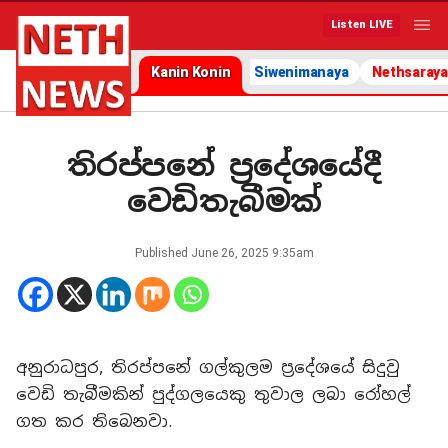
Listen LIVE
Kanin Konin
Siwenimanaya
Nethsaraya
තිරප්පනේ ප්‍රදේශයේදී
වෙඩිතැබීමක්
Published
June 26, 2025 9:35am
අනුරාධපුර, තිරප්පනේ ගල්කුලම ප්‍රදේශයේ සිදුවු
වෙඩි තැබීමකින් පුද්ගලයෙකු තුවාල ලබා රෝහල්
ගත කර තිබෙනවා.