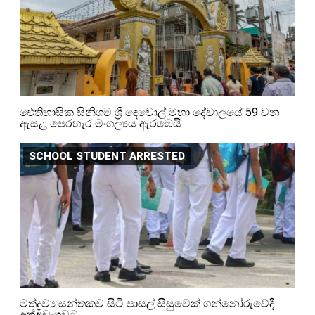
ඓතිහාසික සීනිගම ශ්‍රී දෙවොල් මහා දේවාලයේ 59 වන
ඇසළ පෙරහැර මංගල්‍යය ඇරඹෙයි
SCHOOL STUDENT ARRESTED
මත්ද්‍රව්‍ය සන්තකව සිටි පාසල් සිසුවෙක් ගන්නෝරුවේදී
අත්අඩංගුවට