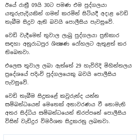
ඊයේ රාත්‍රී 09යි 30ට පමණ එම පුද්ගලයා
යතුරුපැදියකින් ගමන් කරමින් සිටියදී අදාළ වෙඩි
තැබීම සිදුව ඇති බවයි පොලීසිය පැවසුවේ.
වෙඩි වැදීමෙන් තුවාල ලැබු පුද්ගලයා ප්‍රතිකාර
සඳහා අනුරාධපුර ශික්‍ෂණ රෝහලට ඇතුළත් කර
තිබෙනවා.
එලෙස තුවාල ලබා ඇත්තේ 29 හැවිරිදි මිහින්තලය
ප්‍රදේශයේ පදිංචි පුද්ගලයෙකු බවයි පොලීසිය
පැවසුවේ.
වෙඩි තැබීම සිදුකළේ කවුරුන්ද යන්න
සම්බන්ධයෙන් මෙතෙක් අනාවරණය වී නොමැති
අතර සිද්ධිය සම්බන්ධයෙන් තිරප්පනේ පොලීසිය
විසින් වැඩිදුර විමර්ශන සිදුකරනු ලබනවා.