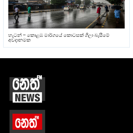
හැටන් – කොළඹ මාර්ගයේ කොටසක් ගිලා බැසීමේ
අවදානමක