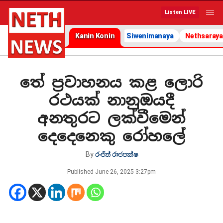
Listen LIVE
Kanin Konin
Siwenimanaya
Nethsaraya
තේ ප්‍රවාහනය කළ ලොරි
රථයක් නානුඔයදී
අනතුරට ලක්වීමෙන්
දෙදෙනෙකු රෝහලේ
By
රංජිත් රාජපක්ෂ
Published
June 26, 2025 3:27pm