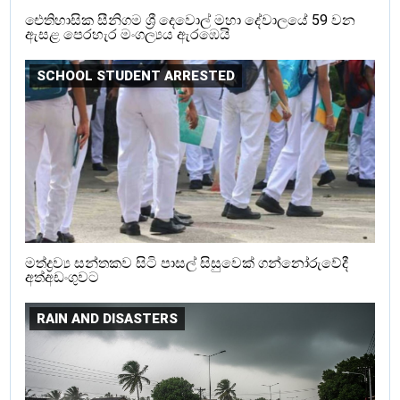
ඓතිහාසික සීනිගම ශ්‍රී දෙවොල් මහා දේවාලයේ 59 වන
ඇසළ පෙරහැර මංගල්‍යය ඇරඹෙයි
SCHOOL STUDENT ARRESTED
මත්ද්‍රව්‍ය සන්තකව සිටි පාසල් සිසුවෙක් ගන්නෝරුවේදී
අත්අඩංගුවට
RAIN AND DISASTERS