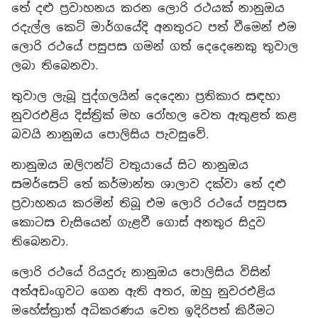
තේ දළු ප්‍රවාහනය කරන ලොරි රථයක් නානුඔය
රදැල්ල කෙටි මාර්ගයේදි අනතුරට පත් වීමෙන් එම
ලොරි රථයේ පසුපස ගමන් ගත් දෙදෙනෙකු තුවාල
ලබා තිබෙනවා.
තුවාල ලැබූ පුද්ගලයින් දෙදෙනා ප්‍රතිකාර සඳහා
නුවරඑළිය දිස්ත්‍රික් මහ රෝහල වෙත ඇතුළත් කළ
බවයි නානුඔය පොලිසිය පැවසුවේ.
නානුඔය ඔලිෆන්ට් වතුයායේ සිට නානුඔය
සමර්සෙට් තේ කර්මාන්ත ශාලාව දක්වා තේ දළු
ප්‍රවාහනය කරමින් තිබූ එම ලොරි රථයේ පසුපස
කොටස චැසියෙන් ගැළවී ගොස් අනතුර සිදුව
තිබෙනවා.
ලොරි රථයේ රියදුරු නානුඔය පොලිසිය විසින්
අත්අඩංගුවට ගෙන ඇති අතර, ඔහු නුවරඑළිය
මහේස්ත්‍රාත් අධිකරණය වෙත ඉදිරිපත් කිරීමට