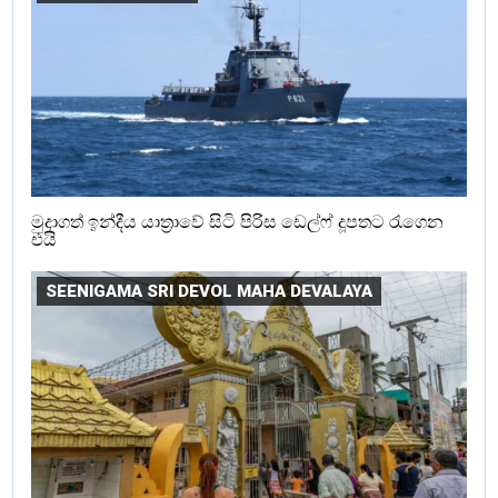
මුදාගත් ඉන්දීය යාත්‍රාවේ සිටි පිරිස ඩෙල්ෆ් දූපතට රැගෙන
එයි
SEENIGAMA SRI DEVOL MAHA DEVALAYA