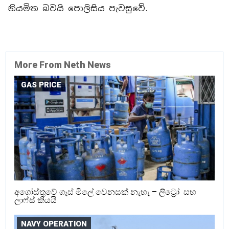
නියමිත බවයි පොලිසිය පැවසුවේ.
More From Neth News
GAS PRICE
අගෝස්තුවේ ගෑස් මිලේ වෙනසක් නැහැ – ලිට්‍රෝ සහ
ලාෆ්ස් කියයි
NAVY OPERATION