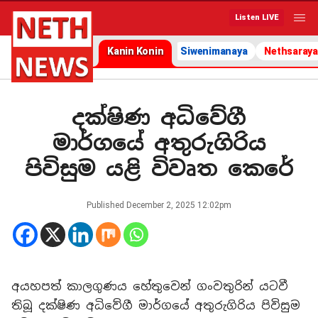
Listen LIVE
Kanin Konin
Siwenimanaya
Nethsaraya
දක්ෂිණ අධිවේගී
මාර්ගයේ අතුරුගිරිය
පිවිසුම යළි විවෘත කෙරේ
Published
December 2, 2025 12:02pm
අයහපත් කාලගුණය හේතුවෙන් ගංවතුරින් යටවී
තිබූ දක්ෂිණ අධිවේගී මාර්ගයේ අතුරුගිරිය පිවිසුම