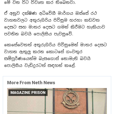
මේ වන විට විවෘත කර තිබෙනවා.
ඒ අනුව දක්ෂිණ අධිවේගී මාර්ගය ඔස්සේ රථ
වාහනවලට අතුරුගිරිය පිවිසුම හරහා කඩවත
දෙසට සහ මාතර දෙසට ගමන් කිරීමට හැකියාව
පවතින බවයි පොලිසිය පැවසුවේ.
කෙසේවෙතත් අතුරුගිරිය පිවිසුමෙන් මාතර දෙසට
වාහන ඇතුලු කරන කොටසේ ගංවතුර
සම්පූර්ණයෙන්ම බැසගොස් නොමැති බවයි
පොලිසිය වැඩිදුරටත් සඳහන් කළේ.
More From Neth News
MAGAZINE PRISON