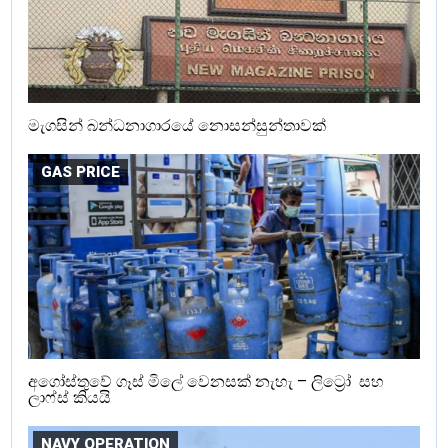
මැගසින් බන්ධනාගාරයේ නොසන්සුන්තාවක්
GAS PRICE
අගෝස්තුවේ ගෑස් මිලේ වෙනසක් නැහැ – ලිට්‍රෝ සහ
ලාෆ්ස් කියයි
NAVY OPERATION