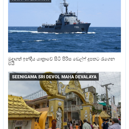
මුදාගත් ඉන්දීය යාත්‍රාවේ සිටි පිරිස ඩෙල්ෆ් දූපතට රැගෙන
එයි
SEENIGAMA SRI DEVOL MAHA DEVALAYA