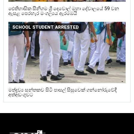
ඓතිහාසික සීනිගම ශ්‍රී දෙවොල් මහා දේවාලයේ 59 වන
ඇසළ පෙරහැර මංගල්‍යය ඇරඹෙයි
SCHOOL STUDENT ARRESTED
මත්ද්‍රව්‍ය සන්තකව සිටි පාසල් සිසුවෙක් ගන්නෝරුවේදී
අත්අඩංගුවට