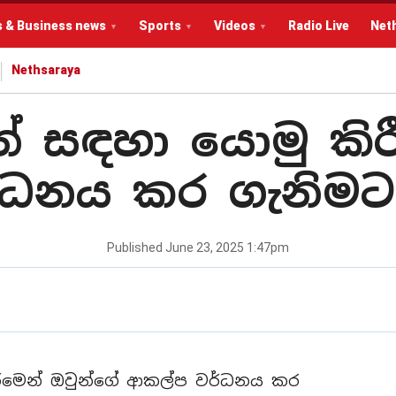
s & Business news
Sports
Videos
Radio Live
Net
Nethsaraya
ාවන් සඳහා යොමු කි
්ධනය කර ගැනිමට 
Published
June 23, 2025 1:47pm
කිරීමෙන් ඔවුන්ගේ ආකල්ප වර්ධනය කර