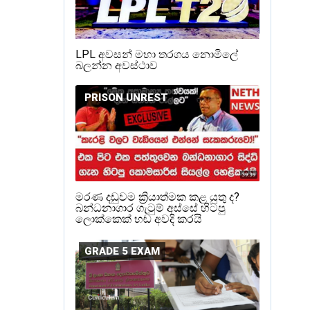
LPL අවසන් මහා තරගය නොමිලේ
බලන්න අවස්ථාව
PRISON UNREST
මරණ දඩුවම ක්‍රියාත්මක කළ යුතු ද?
බන්ධනාගාර ගැටුම් අස්සේ හිටපු
ලොක්කෙක් හඬ අවදි කරයි
GRADE 5 EXAM