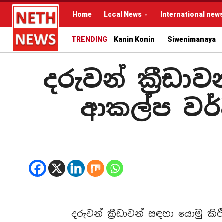
Home
Local News
International new
TRENDING
Kanin Konin
Siwenimanaya
දරුවන් ක්‍රීඩ
ආකල්ප වර
දරුවන් ක්‍රීඩාවන් සඳහා යොමු 