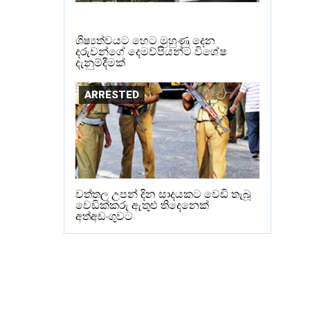
ශිෂ්‍යත්වයට හෙට මුහුණු දෙන
දරුවන්ගේ දෙමව්පියන්ට විශේෂ
දැනුම්දීමක්
ARRESTED
වත්තල උපන් දින සාදයකට වෙඩි තැබූ
වෙඩික්කරු ඇතුළු තිදෙනෙක්
අත්අඩංගුවට