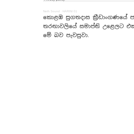
Neth Sound
·
HARINI 01
කොළඹ සුගතදාස ක්‍රීඩාංගණයේ පැව
තරඟාවලියේ සමාප්ති උළෙලට එක්වෙ
මේ බව පැවසුවා.