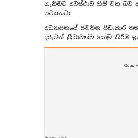
ගැනිමට අවස්ථාව හිමි වන බව අග්
පවසනවා.
අධ්‍යාපනයේ පවතින පීඩාකාරී 
දරුවන් ක්‍රීඩාවන්ට යොමු කිරීම ඉ