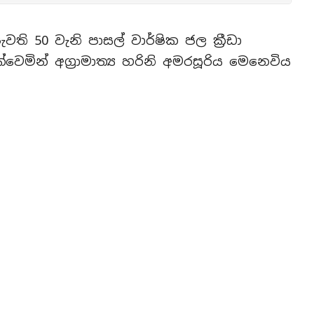
ති 50 වැනි පාසල් වාර්ෂික ජල ක්‍රීඩා
මින් අග්‍රාමාත්‍ය හරිනි අමරසූරිය මෙනෙවිය