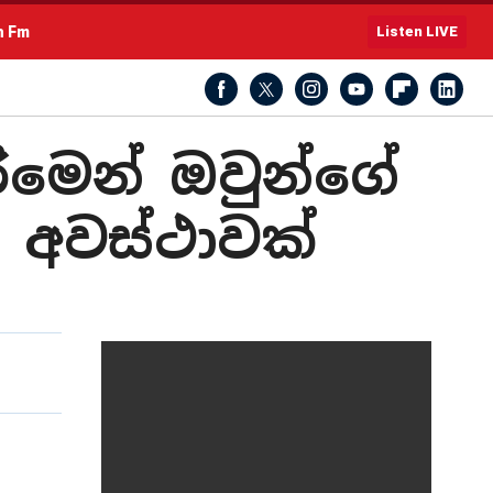
h Fm
Listen LIVE
රීමෙන් ඔවුන්ගේ
අවස්ථාවක්