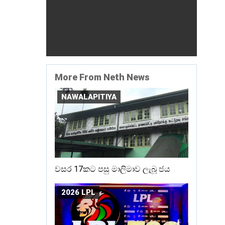
More From Neth News
NAWALAPITIYA
වසර 17කට පසු මාලිමාව ලැබූ ජය
2026 LPL