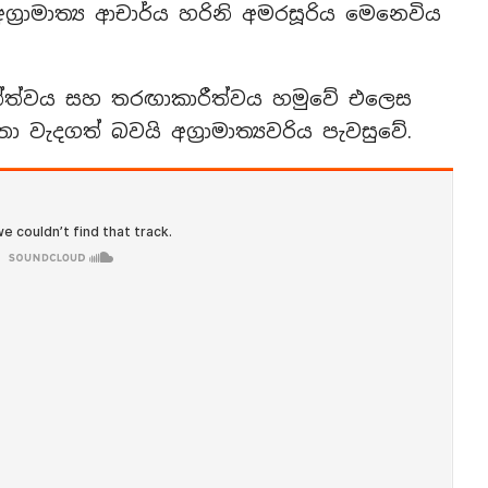
‍රාමාත්‍ය ආචාර්ය හරිනි අමරසූරිය මෙනෙවිය
තත්ත්වය සහ තරඟාකාරීත්වය හමුවේ එලෙස
තා වැදගත් බවයි අග්‍රාමාත්‍යවරිය පැවසුවේ.