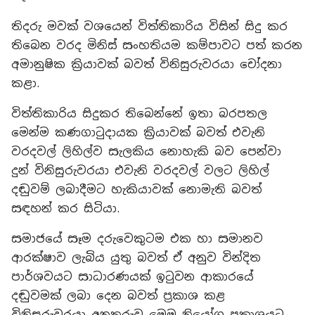
තිදරු මවක් වශයෙන් විත්තිකාරිය විසින් සිදු කර
තිබෙන වරද මිනිස් සංහතියම කම්පාවට පත් කරන
අමානුෂික ක්‍රියාවක් බවත් විනිසුරුවරයා චෝදනා
කළා.
විත්තිකාරිය සිදුකර තිබෙන්නේ ඉතා බරපතල
මෙන්ම කණගාටුදායක ක්‍රියාවක් බවත් එවැනි
වරදවල් ලිහිල්ව සැලකිය නොහැකි බව පෙන්වා
දුන් විනිසුරුවරයා එවැනි වරදවල් වලට ලිහිල්
දඬුවම් ලබාදීමට හැකියාවක් නොමැති බවත්
සඳහන් කර සිටියා.
සමාජයේ සෑම දරුවෙකුටම එක හා සමානව
ආරක්ෂාව ලැබිය යුතු බවත් ඒ අනුව වින්දිත
පාර්ශවයට සාධාරණයක් ඉටුවන ආකාරයේ
දඬුවමක් ලබා දෙන බවත් ප්‍රකාශ කළ
විනිසුරුවරයා අනතුරුව මෙම නියෝග ප්‍රකාශයට