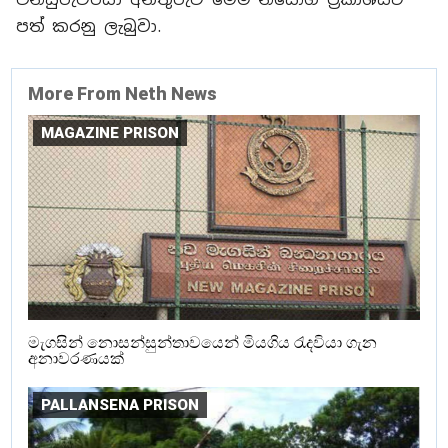
පත් කරනු ලැබුවා.
More From Neth News
MAGAZINE PRISON
මැගසින් නොසන්සුන්තාවයෙන් මියගිය රැදවියා ගැන
අනාවරණයක්
PALLANSENA PRISON