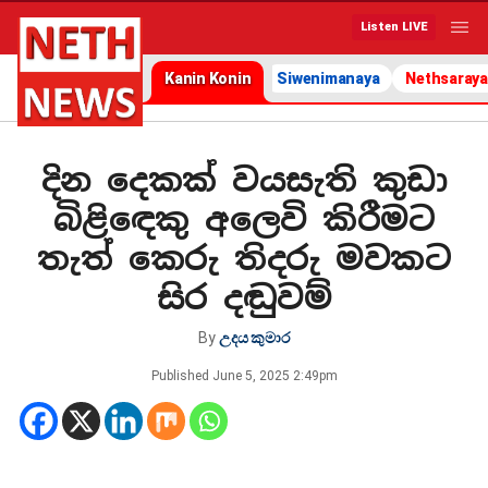
Listen LIVE
Kanin Konin
Siwenimanaya
Nethsaraya
දින දෙකක් වයසැති කුඩා
බිළිඳෙකු අලෙවි කිරීමට
තැත් කෙරු තිදරු මවකට
සිර දඬුවම්
By
උදය කුමාර
Published
June 5, 2025 2:49pm