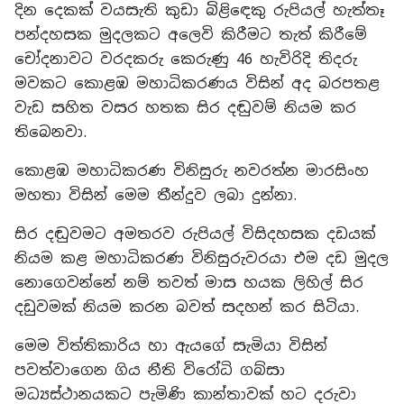
දින දෙකක් වයසැති කුඩා බිළිඳෙකු රුපියල් හැත්තෑ
පන්දහසක මුදලකට අලෙවි කිරීමට තැත් කිරීමේ
චෝදනාවට වරදකරු කෙරුණු 46 හැවිරිදි තිදරු
මවකට කොළඹ මහාධිකරණය විසින් අද බරපතළ
වැඩ සහිත වසර හතක සිර දඬුවම් නියම කර
තිබෙනවා.
කොළඹ මහාධිකරණ විනිසුරු නවරත්න මාරසිංහ
මහතා විසින් මෙම තීන්දුව ලබා දුන්නා.
සිර දඬුවමට අමතරව රුපියල් විසිදහසක දඩයක්
නියම කළ මහාධිකරණ විනිසුරුවරයා එම දඩ මුදල
නොගෙවන්නේ නම් තවත් මාස හයක ලිහිල් සිර
දඩුවමක් නියම කරන බවත් සදහන් කර සිටියා.
මෙම විත්තිකාරිය හා ඇයගේ සැමියා විසින්
පවත්වාගෙන ගිය නීති විරෝධි ගබ්සා
මධ්‍යස්ථානයකට පැමිණි කාන්තාවක් හට දරුවා