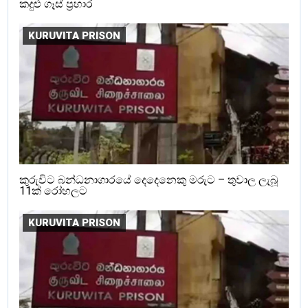
කදුළු ගෑස් ප්‍රහාර
KURUVITA PRISON
කුරුවිට බන්ධනාගාරයේ දෙදෙනෙකු මරුට – තුවාල ලැබූ
11ක් රෝහලට
KURUVITA PRISON