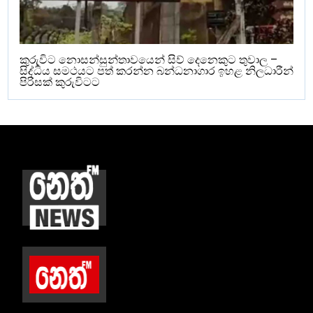
කුරුවිට නොසන්සුන්තාවයෙන් සිව් දෙනෙකුට තුවාල –
සිද්ධිය සමථයට පත් කරන්න බන්ධනාගාර ඉහළ නිලධාරීන්
පිරිසක් කුරුවිටට