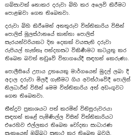
ගබ්සාවක් නොකර දරුවා බිහි කර අලෙවි කිරීමට
පොළඹවා ගෙන තිබෙනවා.
දරුවා බිහි කිරීමෙන් අනතුරුව විත්තිකාරිය විසින්
පොලිස් මූලස්ථානයේ කාන්තා පොලිස්
සැරයන්වරියකට දින දෙකක් වයසැති දරුවා
රුපියල් හැත්තෑ පන්දහසට විකිණීමට කටයුතු කර
තිබෙන බවත් නඩුවේ විභාගයේදී සඳහන් කෙරුණා.
පොලීසියේ උපාය දූතයෙකු මාර්ගයෙන් මුදල් ලබා දී
අදාල දරුවා මිලදී ගැනීමට ගිය අවස්ථාවේදී පොලිස්
නිලධාරීන් විසින් මෙම විත්තිකාරිය අත් අඩංගුවට
ගෙන තිබෙනවා.
තීන්දුව ප්‍රකාශයට පත් කරමින් විනිසුරුවරයා
සඳහන් කළේ පැමිණිල්ල විසින් විත්තිකාරියට
එරෙහිව එල්ලකර තිබෙන චෝදනා සාධාරණ
සැකයෙන් ඔබ්බට සනාථ කර තිබෙන බවයි.