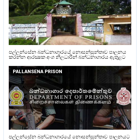
පල්ලන්සේන බන්ධනාගාරයේ නොසන්සුන්තාව පාලනය
කරන්න ආරක්‍ෂක අංශ නිලධාරීන් බන්ධනාගාරය ඇතුළට
PALLANSENA PRISON
පල්ලන්සේන බන්ධනාගාරයේ නොසන්සුන්තාව පාලනයට