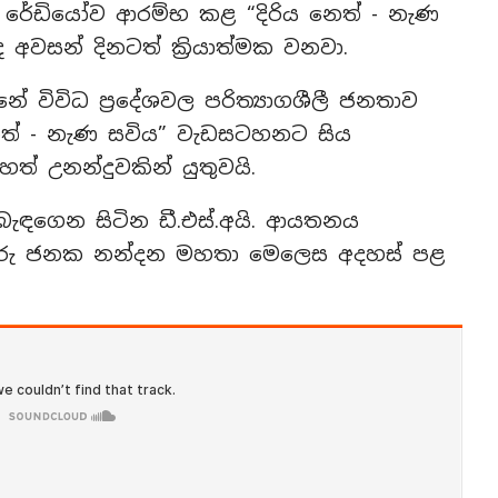
ම් රේඩියෝව ආරම්භ කළ “දිරිය නෙත් - නැණ
අවසන් දිනටත් ක්‍රියාත්මක වනවා.
ේ විවිධ ප්‍රදේශවල පරිත්‍යාගශීලී ජනතාව
 නෙත් - නැණ සවිය” වැඩසටහනට සිය
් උනන්දුවකින් යුතුවයි.
ඳගෙන සිටින ඩී.එස්.අයි. ආයතනය
රු ජනක නන්දන මහතා මෙලෙස අදහස් පළ