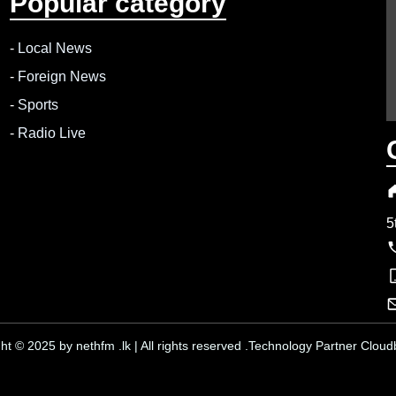
Popular category
-
Local News
-
Foreign News
-
Sports
-
Radio Live
5
ht © 2025 by nethfm .lk | All rights reserved .Technology Partner Cloudb