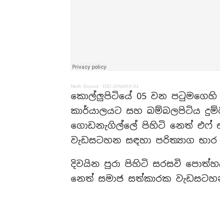
Neth Sound
·
DSI JANAKA 01
කොල්ලුපිටියේ 05 වන පටුමගෙහි ප
කාර්යාලයට සහ බම්බලපිටිය දුම්
ගොඩනැගිල්ලේ පිහිටි නෙත් එෆ්
වැඩසටහන සඳහා පරිත්‍යාග භාර ග
දිවයින පුරා පිහිටි සරසවි පොත්හ
නෙත් සමාජ සත්කාරක වැඩසටහන ස