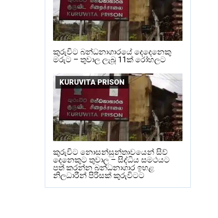
කුරුවිට බන්ධනාගාරයේ දෙදෙනෙකු
මරුට – තුවාල ලැබූ 11ක් රෝහලට
KURUVITA PRISON
කුරුවිට නොසන්සුන්තාවයෙන් සිව්
දෙනෙකුට තුවාල – සිද්ධිය සමථයට
පත් කරන්න බන්ධනාගාර ඉහළ
නිලධාරීන් පිරිසක් කුරුවිටට