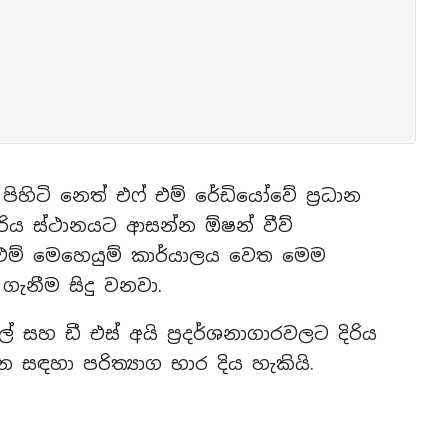
ිහිටි නෙත් එෆ් එම් රේඩියෝවේ ප්‍රධාන
රිය ස්ථානයට ආසන්න ඕෂන් වීව්
 එම් මෙහෙයුම් කාර්යාලය වෙත මෙම
ැනීම සිදු වනවා.
ල් සහ ඩී එස් අයි ප්‍රදර්ශනාගාරවලට දිරිය
ඳහා පරිත්‍යාග භාර දිය හැකියි.