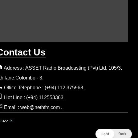
Contact Us
Address : ASSET Radio Broadcasting (Pvt) Ltd, 105/3,
th lane,Colombo - 3.
Office Telephone : (+94) 112 375968.
Hot Line : (+94) 112553363.
Email : web@nethfm.com .
uzz.lk .
Light
Light
Dark
Dark