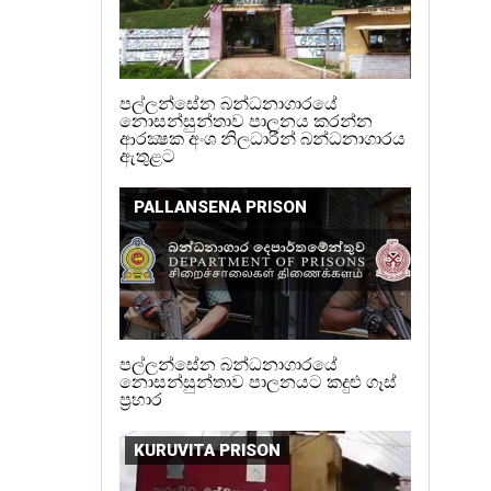
පල්ලන්සේන බන්ධනාගාරයේ
නොසන්සුන්තාව පාලනය කරන්න
ආරක්‍ෂක අංශ නිලධාරීන් බන්ධනාගාරය
ඇතුළට
PALLANSENA PRISON
පල්ලන්සේන බන්ධනාගාරයේ
නොසන්සුන්තාව පාලනයට කදුළු ගෑස්
ප්‍රහාර
KURUVITA PRISON