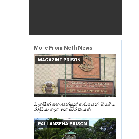
More From Neth News
MAGAZINE PRISON
මැගසින් නොසන්සුන්තාවයෙන් මියගිය
රැදවියා ගැන අනාවරණයක්
PALLANSENA PRISON