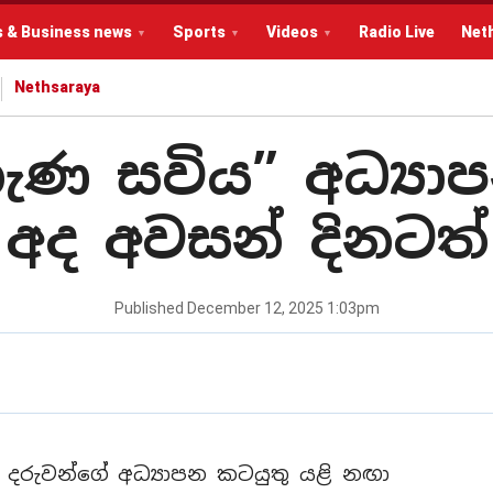
s & Business news
Sports
Videos
Radio Live
Net
Nethsaraya
 නැණ සවිය” අධ්‍
අද අවසන් දිනටත්
Published
December 12, 2025 1:03pm
දරුවන්ගේ අධ්‍යාපන කටයුතු යළි නඟා