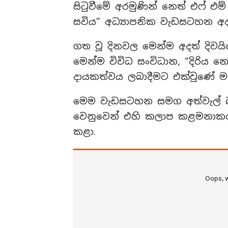
සිටුවීමේ අරමුණින් නෙත් එෆ් එ
සවිය” අධ්‍යාපනික වැඩසටහන අද 
ගත වූ දිනවල මෙන්ම අදත් දිවයින
මෙන්ම විවිධ සංවිධාන, “දිරිය
දායකත්වය ලබාදීමට එක්වුණේ මහත
මෙම වැඩසටහන සමග අත්වැල් බැ
වෙනුවෙන් එහි කලාප කළමනාක
කළා.