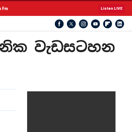
h Fm
Listen LIVE
යාපනික වැඩසටහන