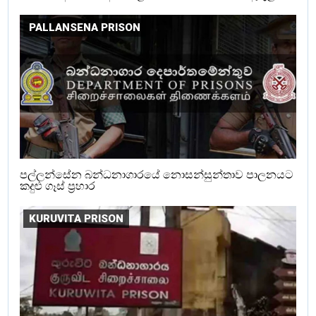
PALLANSENA PRISON
පල්ලන්සේන බන්ධනාගාරයේ නොසන්සුන්තාව පාලනයට
කදුළු ගෑස් ප්‍රහාර
KURUVITA PRISON