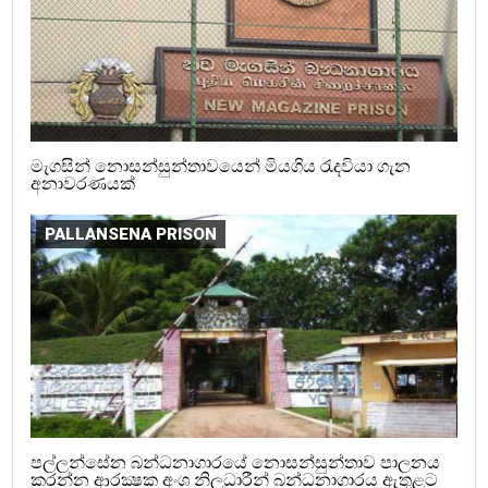
මැගසින් නොසන්සුන්තාවයෙන් මියගිය රැදවියා ගැන
අනාවරණයක්
PALLANSENA PRISON
පල්ලන්සේන බන්ධනාගාරයේ නොසන්සුන්තාව පාලනය
කරන්න ආරක්‍ෂක අංශ නිලධාරීන් බන්ධනාගාරය ඇතුළට