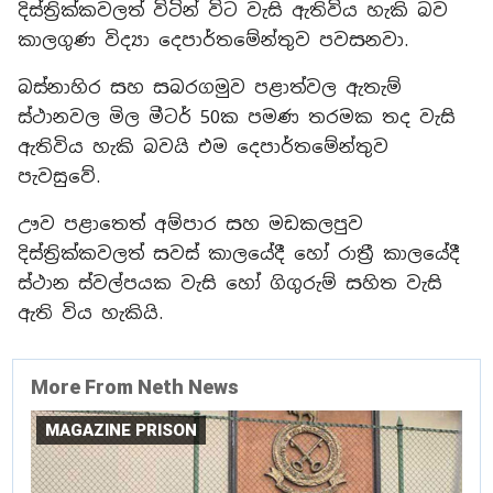
දිස්ත්‍රික්කවලත් විටින් විට වැසි ඇතිවිය හැකි බව
කාලගුණ විද්‍යා දෙපාර්තමේන්තුව පවසනවා.
බස්නාහිර සහ සබරගමුව පළාත්වල ඇතැම්
ස්ථානවල මිල මීටර් 50ක පමණ තරමක තද වැසි
ඇතිවිය හැකි බවයි එම දෙපාර්තමේන්තුව
පැවසුවේ.
ඌව පළාතෙත් අම්පාර සහ මඩකලපුව
දිස්ත්‍රික්කවලත් සවස් කාලයේදී හෝ රාත්‍රී කාලයේදී
ස්ථාන ස්වල්පයක වැසි හෝ ගිගුරුම් සහිත වැසි
ඇති විය හැකියි.
More From Neth News
MAGAZINE PRISON