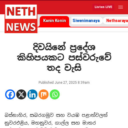
Listen LIVE
Kanin Konin
Siwenimanaya
Nethsaraya
දිවයිනේ ප්‍රදේශ
කිහිපයකට පස්වරුවේ
තද වැසි
Published
June 27, 2025 8:39am
බස්නාහිර, සබරගමුව සහ වයඹ පළාත්වලත්
නුවරඑළිය, මහනුවර, ගාල්ල සහ මාතර