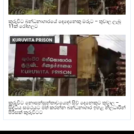
කුරුවිට බන්ධනාගාරයේ දෙදෙනෙකු මරුට – තුවාල ලැබූ
11ක් රෝහලට
KURUVITA PRISON
කුරුවිට නොසන්සුන්තාවයෙන් සිව් දෙනෙකුට තුවාල –
සිද්ධිය සමථයට පත් කරන්න බන්ධනාගාර ඉහළ නිලධාරීන්
පිරිසක් කුරුවිටට