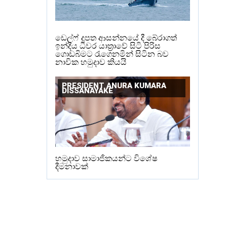
ඩෙල්ෆ් දූපත ආසන්නයේ දී බේරාගත්
ඉන්දීය ධීවර යාත්‍රාවේ සිටි පිරිස
ගොඩබිමට රැගෙනමින් සිටින බව
නාවික හමුදාව කියයි
PRESIDENT ANURA KUMARA
DISSANAYAKE
හමුදාව සාමාජිකයන්ට විශේෂ
දීමනාවක්