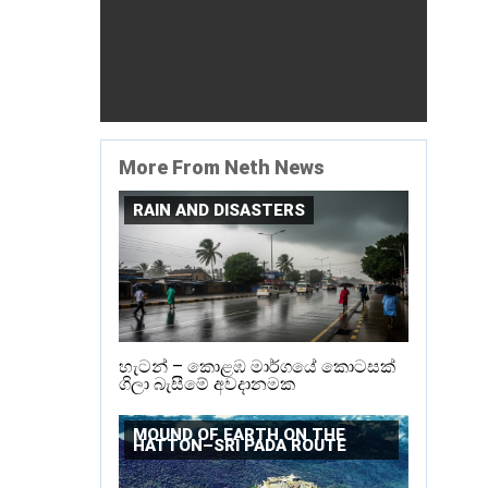
More From Neth News
RAIN AND DISASTERS
හැටන් – කොළඹ මාර්ගයේ කොටසක්
ගිලා බැසීමේ අවදානමක
MOUND OF EARTH ON THE
HATTON–SRI PADA ROUTE