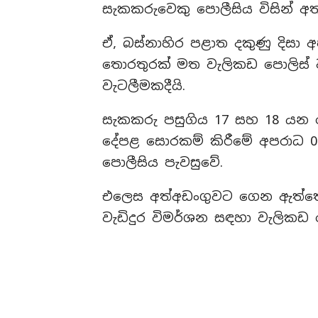
සැකකරුවෙකු පොලීසිය විසින් අ
ඒ, බස්නාහිර පළාත දකුණු දිසා
තොරතුරක් මත වැලිකඩ පොලිස් 
වැටලීමකදීයි.
සැකකරු පසුගිය 17 සහ 18 යන ද
දේපළ සොරකම් කිරීමේ අපරාධ 
පොලීසිය පැවසුවේ.
එලෙස අත්අඩංගුවට ගෙන ඇත්තේ බ
වැඩිදුර විමර්ශන සඳහා වැලිකඩ 