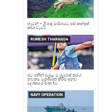
හැටන් – ශ්‍රී පාද මාර්ගයට පස් කන්දක්
කඩා වැටේ
RUMESH THARANGA
රට රනින් බැබළ වූ රුමේෂ් තරංග
නවතම ශ්‍රේණිගත කිරීම් අනුව
ලෝකයේ අංක 1ට
NAVY OPERATION