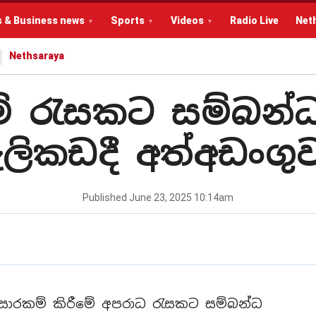
s & Business news
Sports
Videos
Radio Live
Net
Nethsaraya
 රැසකට සම්බන්
ැලිකඩදී අත්අඩංගු
Published
June 23, 2025 10:14am
ළ සොරකම් කිරීමේ අපරාධ රැසකට සම්බන්ධ