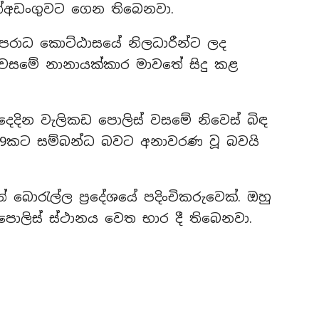
ත්අඩංගුවට ගෙන තිබෙනවා.
 අපරාධ කොට්ඨාසයේ නිලධාරීන්ට ලද
වසමේ නානායක්කාර මාවතේ සිදු කළ
ෙදින වැලිකඩ පොලිස් වසමේ නිවෙස් බිඳ
09කට සම්බන්ධ බවට අනාවරණ වූ බවයි
ොරැල්ල ප්‍රදේශයේ පදිංචිකරුවෙක්. ඔහු
පොලිස් ස්ථානය වෙත භාර දී තිබෙනවා.