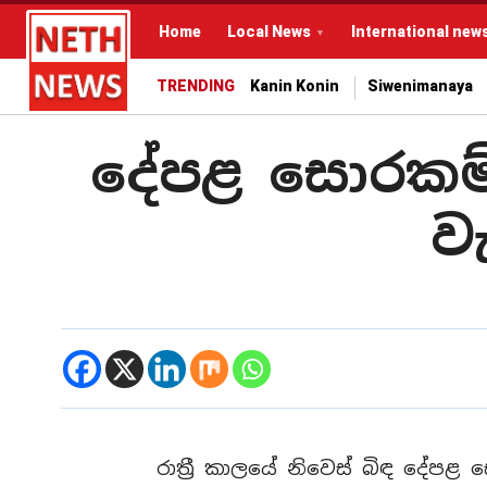
Home
Local News
International new
TRENDING
Kanin Konin
Siwenimanaya
දේපළ සොරකම්
ව
රාත්‍රී කාලයේ නිවෙස් බිඳ දේප