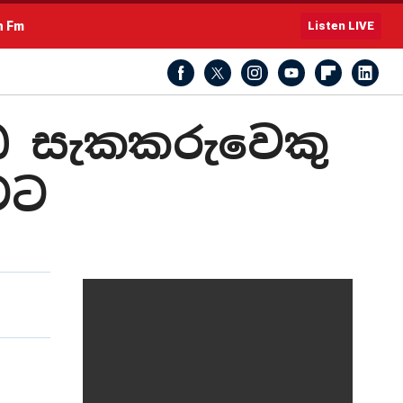
h Fm
Listen LIVE
ධ සැකකරුවෙකු
වට