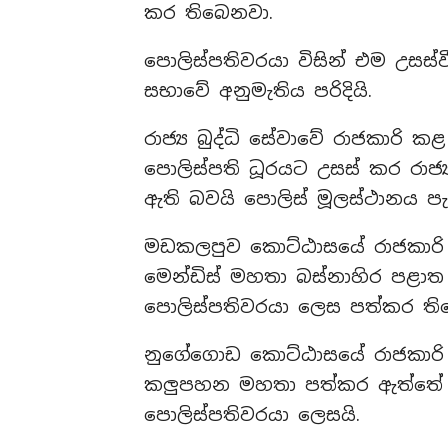
කර තිබෙනවා.
පොලිස්පතිවරයා විසින් එම උසස්
සභාවේ අනුමැතිය පරිදියි.
රාජ්‍ය බුද්ධි සේවාවේ රාජකාරි කළ
පොලිස්පති ධූරයට උසස් කර රාජ්‍
ඇති බවයි පොලිස් මූලස්ථානය පැ
මඩකලපුව කොට්ඨාසයේ රාජකාරි කළ
මෙන්ඩිස් මහතා බස්නාහිර පළාත
පොලිස්පතිවරයා ලෙස පත්කර ති
නුගේගොඩ කොට්ඨාසයේ රාජකාරි කළ 
කලුපහන මහතා පත්කර ඇත්තේ ම
පොලිස්පතිවරයා ලෙසයි.