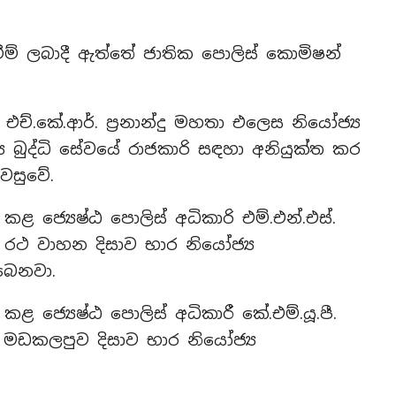
වීම් ලබාදී ඇත්තේ ජාතික පොලිස් කොමිෂන්
 එච්.කේ.ආර්. ප්‍රනාන්දු මහතා එලෙස නියෝජ්‍ය
ය බුද්ධි සේවයේ රාජකාරි සඳහා අනියුක්ත කර
වසුවේ.
 ජ්‍යෙෂ්ඨ පොලිස් අධිකාරි එම්.එන්.එස්.
 රථ වාහන දිසාව භාර නියෝජ්‍ය
බෙනවා.
ජ්‍යෙෂ්ඨ පොලිස් අධිකාරී කේ.එම්.යූ.පී.
ඩකලපුව දිසාව භාර නියෝජ්‍ය