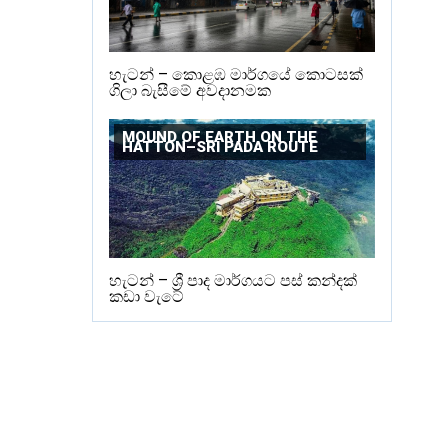
හැටන් – කොළඹ මාර්ගයේ කොටසක්
ගිලා බැසීමේ අවදානමක
MOUND OF EARTH ON THE
HATTON–SRI PADA ROUTE
හැටන් – ශ්‍රී පාද මාර්ගයට පස් කන්දක්
කඩා වැටේ