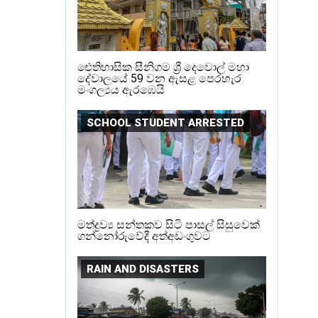
ඓතිහාසික සීනිගම ශ්‍රී දෙවොල් මහා
දේවාලයේ 59 වන ඇසළ පෙරහැර
මංගල්‍යය ඇරඹෙයි
SCHOOL STUDENT ARRESTED
මත්ද්‍රව්‍ය සන්තකව සිටි පාසල් සිසුවෙක්
ගන්නෝරුවේදී අත්අඩංගුවට
RAIN AND DISASTERS