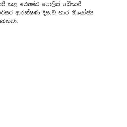
කාරි කළ ජ්‍යෙෂ්ඨ පොලිස් අධිකාරි
පරිසර ආරක්ෂණ දිසාව භාර නියෝජ්‍ය
බෙනවා.