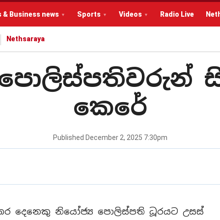
s & Business news
Sports
Videos
Radio Live
Net
Nethsaraya
පොලිස්පතිවරුන් ස
කෙරේ
Published
December 2, 2025 7:30pm
හතර දෙනෙකු නියෝජ්‍ය පොලිස්පති ධූරයට උසස්