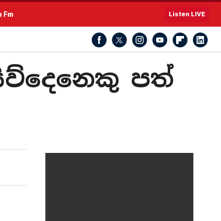
h Fm
Listen LIVE
ිව්දෙනෙකු පත්