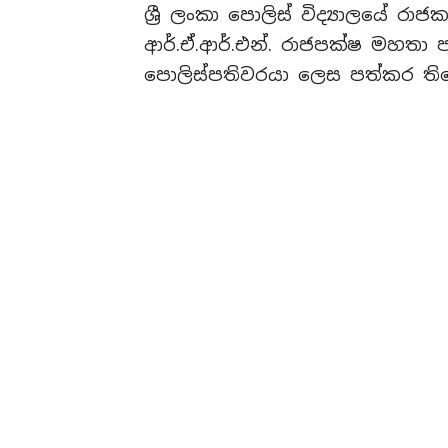
ශ්‍රී ලංකා පොලිස් විද්‍යාලයේ රාජ
ආර්.ඒ.ආර්.එන්. රාජපක්ෂ මහතා 
පොලිස්පතිවරයා ලෙස පත්කර ති