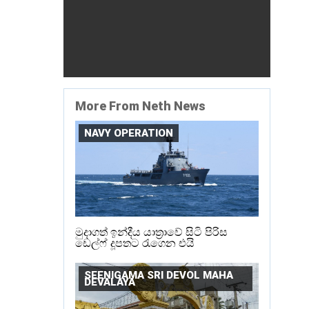
More From Neth News
NAVY OPERATION
මුදාගත් ඉන්දීය යාත්‍රාවේ සිටි පිරිස
ඩෙල්ෆ් දූපතට රැගෙන එයි
SEENIGAMA SRI DEVOL MAHA
DEVALAYA