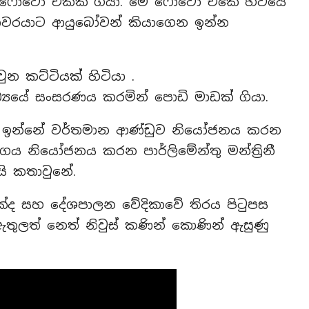
ේ ෆොටෝ එකක් ගියා. මේ ෆොටෝ එකේ හිටියේ
පතිවරයාට ආයුබෝවන් කියාගෙන ඉන්න
 කට්ටියක් හිටියා .
්‍යයේ සංසරණය කරමින් පොඩි මාඩක් ගියා.
න ඉන්නේ වර්තමාන ආණ්ඩුව නියෝජනය කරන
නියෝජනය කරන පාර්ලිමේන්තු මන්ත්‍රිනී
යි කතාවුනේ.
ද සහ දේශපාලන වේදිකාවේ තිරය පිටුපස
ත් නෙත් නිවුස් කණින් කොණින් ඇසුණු