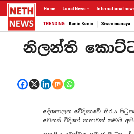
Home
Local News
International new
TRENDING
Kanin Konin
Siwenimanaya
නිලන්ති කොට්
දේශපාලන වේදිකාවේ තිරය පි
වෙනස් විදිහේ කතාවක් තමයි අ