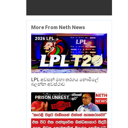
More From Neth News
2026 LPL
LPL අවසන් මහා තරගය නොමිලේ
බලන්න අවස්ථාව
PRISON UNREST