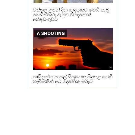
වත්තල උපන් දින සාදයකට වෙඩි තැබූ
වෙඩික්කරු ඇතුළු තිදෙනෙක්
අත්අඩංගුවට
A SHOOTING
තායිලන්ත පාසල් සිසුවෙකු සිදුකළ වෙඩි
තැබීමකින් අට දෙනෙකු මරුට