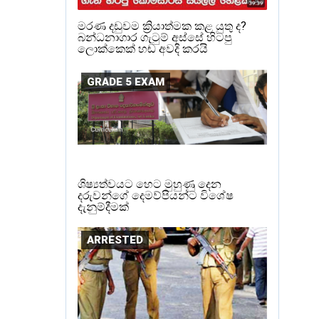
මරණ දඩුවම ක්‍රියාත්මක කළ යුතු ද?
බන්ධනාගාර ගැටුම් අස්සේ හිටපු
ලොක්කෙක් හඬ අවදි කරයි
GRADE 5 EXAM
ශිෂ්‍යත්වයට හෙට මුහුණු දෙන
දරුවන්ගේ දෙමව්පියන්ට විශේෂ
දැනුම්දීමක්
ARRESTED