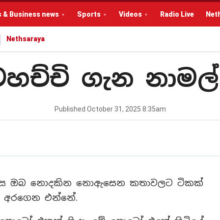
s & Business news
Sports
Videos
Radio Live
Net
Nethsaraya
ටහච්චි ගැන නාමල්
Published
October 31, 2025 8:35am
ටුපස ඔබ නොදකින නොඇසෙන කතාවලට ටිකක්
පි අරගෙන එන්නේ.