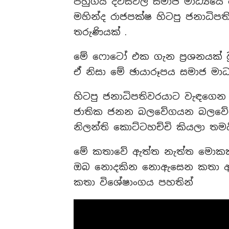
පහුගිය දවස්වල සමාජ මාධ්‍යය
මහින්ද රාජපක්ෂ හිටපු ජනාධි
තරුණියක් .
මේ ෆොටෝ එක ගැන ප්‍රශනයක් වුන
ඒ නිසා මේ ඡායාරූපය සමාජ මාධ
හිටපු ජනාධිපතිවරයාට වැඳගෙ
ජාතික ජනන බලවේගයන බලවේගය 
නිලන්ති කොට්ටහච්චි කියලා තම
මේ කතාවේ ඇත්ත නැත්ත මොකක්
ඔබ නොදකින නොඇසෙන කතා ඇතුල
කතා විශේෂාංගය පහතින්