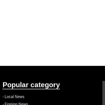
Popular category
-
Local News
-
Foreign News