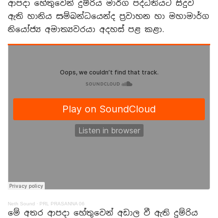
ආපදා හේතුවෙන් දුම්රිය මාර්ග පද්ධතියට සිදුව
ඇති හානිය සම්බන්ධයෙන්ද ප්‍රවාහන හා මහාමාර්ග
නියෝජ්‍ය අමාත්‍යවරයා අදහස් පළ කළා.
Neth Sound
·
PRL PRASANNA 06
මේ අතර ආපදා හේතුවෙන් අඩාල වී ඇති දුම්රිය