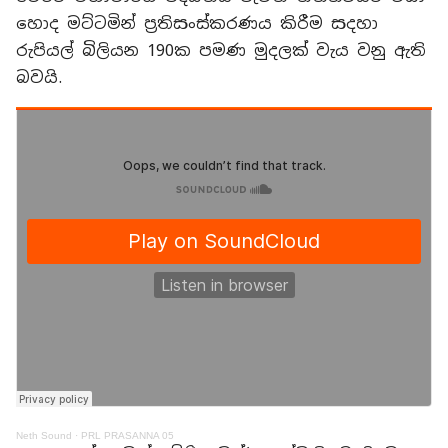
හොද මට්ටමින් ප්‍රතිසංස්කරණය කිරීම සදහා
රුපියල් බිලියන 190ක පමණ මුදලක් වැය වනු ඇති
බවයි.
Neth Sound
·
PRL PRASANNA 05