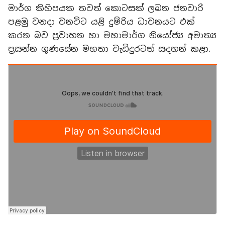
මාර්ග කිහිපයක තවත් කොටසක් ලබන ජනවාරි
පළමු වනදා වනවිට යළි දුම්රිය ධාවනයට එක්
කරන බව ප්‍රවාහන හා මහාමාර්ග නියෝජ්‍ය අමාත්‍ය
ප්‍රසන්න ගුණසේන මහතා වැඩිදුරටත් සදහන් කළා.