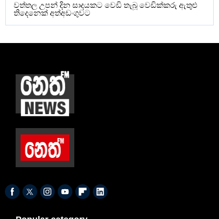
වත්තල උපන් දින සාදයකට වෙඩි තැබූ වෙඩික්කරු ඇතුළු
තිදෙනෙක් අත්අඩංගුවට