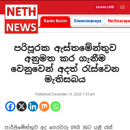
Listen LIVE
Kanin Konin
Siwenimanaya
Nethsaraya
පරිපූරක ඇස්තමේන්තුව
අනුමත කර ගැනීම
වෙනුවෙන් අදත් රැස්වෙන
මැතිසබය
Published
December 19, 2025 7:01am
පාර්ලිමේන්තුව අද පෙරවරු 09යි 30ට යළි රැස්