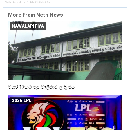
Neth Sound
·
PRL PRASANNA 07
More From Neth News
NAWALAPITIYA
වසර 17කට පසු මාලිමාව ලැබූ ජය
2026 LPL