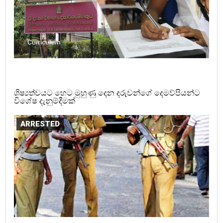
ශිෂ්‍යත්වයට හෙට මුහුණු දෙන දරුවන්ගේ දෙමව්පියන්ට
විශේෂ දැනුම්දීමක්
ARRESTED