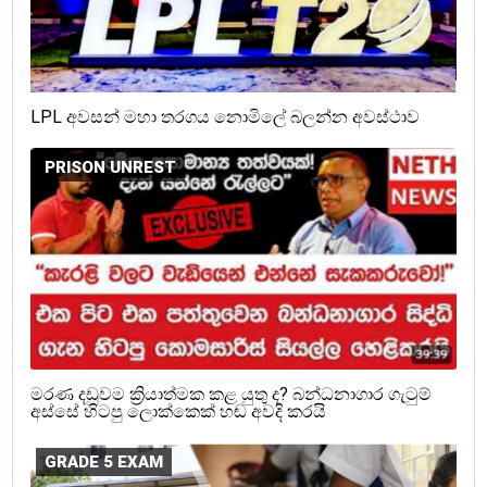
LPL අවසන් මහා තරගය නොමිලේ බලන්න අවස්ථාව
PRISON UNREST
මරණ දඩුවම ක්‍රියාත්මක කළ යුතු ද? බන්ධනාගාර ගැටුම්
අස්සේ හිටපු ලොක්කෙක් හඬ අවදි කරයි
GRADE 5 EXAM