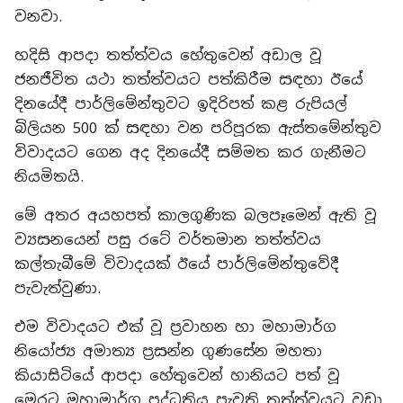
වනවා.
හදිසි ආපදා තත්ත්වය හේතුවෙන් අඩාල වූ
ජනජීවිත යථා තත්ත්වයට පත්කිරීම සඳහා ඊයේ
දිනයේදී පාර්ලිමේන්තුවට ඉදිරිපත් කළ රුපියල්
බිලියන 500 ක් සඳහා වන පරිපූරක ඇස්තමේන්තුව
විවාදයට ගෙන අද දිනයේදී සම්මත කර ගැනීමට
නියමිතයි.
මේ අතර අයහපත් කාලගුණික බලපෑමෙන් ඇති වූ
ව්‍යසනයෙන් පසු රටේ වර්තමාන තත්ත්වය
කල්තැබීමේ විවාදයක් ඊයේ පාර්ලිමේන්තුවේදී
පැවැත්වුණා.
එම විවාදයට එක් වූ ප්‍රවාහන හා මහාමාර්ග
නියෝජ්‍ය අමාත්‍ය ප්‍රසන්න ගුණසේන මහතා
කියාසිටියේ ආපදා හේතුවෙන් හානියට පත් වූ
මෙරට මහාමාර්ග පද්ධතිය පැවති තත්ත්වයට වඩා