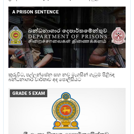
A PRISON SENTENCE
කුරුවිට, පල්ලන්සේන සහ නව මැගසින් ගැටුම් පිළිබඳ
බන්ධනාගාර වාර්තාව අද පොලිසියට
GRADE 5 EXAM