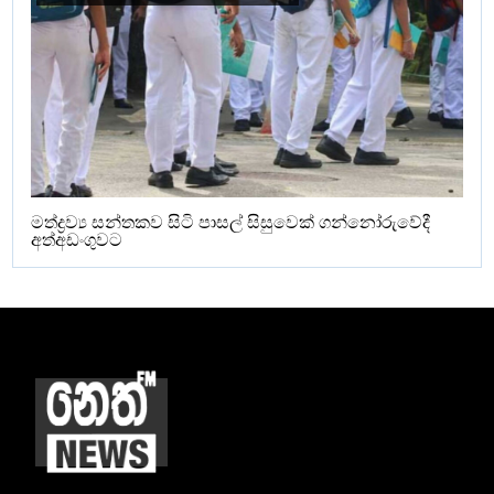
මත්ද්‍රව්‍ය සන්තකව සිටි පාසල් සිසුවෙක් ගන්නෝරුවේදී
අත්අඩංගුවට