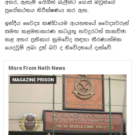
අතර, ඇතැම් රෝගීන් බැලීමට ගොස් ඔවුන්ගේ
පුරෝකථනය නිරීක්ෂණය කර ඇත.
ඉන්දීය වෛද්‍ය කණ්ඩායම ආයතනයේ වෛද්‍යවරුන්
සමඟ කළමනාකරණ කටයුතු තවදුරටත් සාකච්ඡා
කළ අතර ප්‍රතිකාර ක්‍රමවේද සඳහා තීරණාත්මක
යෙදවුම් ලබා දුන් බව ද නිවේදනයේ දැක්වේ.
More From Neth News
MAGAZINE PRISON