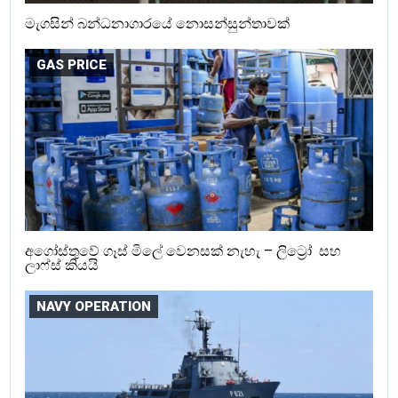
මැගසින් බන්ධනාගාරයේ නොසන්සුන්තාවක්
GAS PRICE
අගෝස්තුවේ ගෑස් මිලේ වෙනසක් නැහැ – ලිට්‍රෝ සහ
ලාෆ්ස් කියයි
NAVY OPERATION