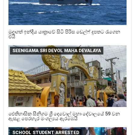
මුදාගත් ඉන්දීය යාත්‍රාවේ සිටි පිරිස ඩෙල්ෆ් දූපතට රැගෙන
එයි
SEENIGAMA SRI DEVOL MAHA DEVALAYA
ඓතිහාසික සීනිගම ශ්‍රී දෙවොල් මහා දේවාලයේ 59 වන
ඇසළ පෙරහැර මංගල්‍යය ඇරඹෙයි
SCHOOL STUDENT ARRESTED