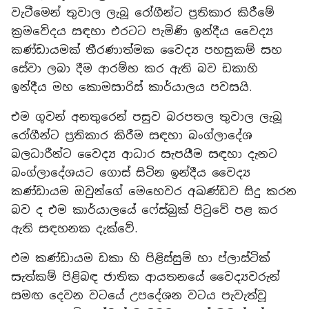
වැටීමෙන් තුවාල ලැබූ රෝගීන්ට ප්‍රතිකාර කිරීමේ
ක්‍රමවේදය සඳහා එරටට පැමිණි ඉන්දීය වෛද්‍ය
කණ්ඩායමක් තීරණාත්මක වෛද්‍ය පහසුකම් සහ
සේවා ලබා දීම ආරම්භ කර ඇති බව ඩකාහි
ඉන්දීය මහ කොමසාරිස් කාර්යාලය පවසයි.
එම ගුවන් අනතුරෙන් පසුව බරපතල තුවාල ලැබූ
රෝගීන්ට ප්‍රතිකාර කිරීම සඳහා බංග්ලාදේශ
බලධාරීන්ට වෛද්‍ය ආධාර සැපයීම සඳහා දැනට
බංග්ලාදේශයට ගොස් සිටින ඉන්දීය වෛද්‍ය
කණ්ඩායම ඔවුන්ගේ මෙහෙවර අඛණ්ඩව සිදු කරන
බව ද එම කාර්යාලයේ ෆේස්බුක් පිටුවේ පළ කර
ඇති සඳහනක දැක්වේ.
එම කණ්ඩායම ඩකා හි පිළිස්සුම් හා ප්ලාස්ටික්
සැත්කම් පිළිබඳ ජාතික ආයතනයේ වෛද්‍යවරුන්
සමඟ දෙවන වටයේ උපදේශන වටය පැවැත්වූ