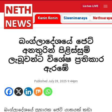
Listen LIVE
Kanin Konin
Siwenimanaya
Nethsaraya
බංග්ලාදේශයේ ජෙට්
අනතුරින් පිළිස්සුම්
ලැබූවන්ට විශේෂ ප්‍රතිකාර
ඇරඹේ
Published
July 28, 2025 9:44pm
බංග්ලාදේශයේ ප්‍රහාරක ජෙට් යානයක් කඩා