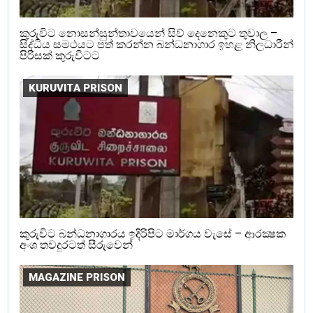
කුරුවිට නොසන්සුන්තාවයෙන් සිව් දෙනෙකුට තුවාල –
සිද්ධිය සමථයට පත් කරන්න බන්ධනාගාර ඉහළ නිලධාරීන්
පිරිසක් කුරුවිටට
KURUVITA PRISON
කුරුවිට බන්ධනාගාරය ඉදිරිපිට මාර්ගය වැසේ – ආරක්‍ෂක
අංශ තවදුරටත් සීරුවෙන්
MAGAZINE PRISON