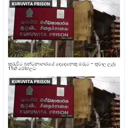
KURUVITA PRISON
කුරුවිට බන්ධනාගාරයේ දෙදෙනෙකු මරුට – තුවාල ලැබූ
11ක් රෝහලට
KURUVITA PRISON