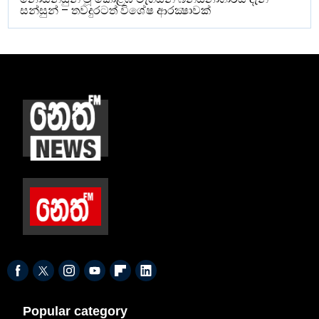
සන්සුන් – තවදුරටත් විශේෂ ආරක්‍ෂාවක්
Popular category