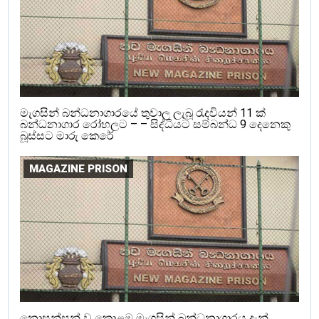
මැගසින් බන්ධනාගාරයේ තුවාල ලැබූ රැදවියන් 11 ක්
බන්ධනාගාර රෝහලට – – සිද්ධියට සම්බන්ධ 9 දෙනෙකු
බූස්සට මාරු කෙරේ
MAGAZINE PRISON
නොසන්සුන් වූ කොළඹ මැගසින් බන්ධනාගාරය දැන්