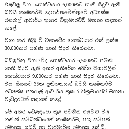
එළවලු වගා හෙක්ටයාර 6,000කට හානි සිදුව ඇති
බවයි කෘෂිකර්ම දෙපාර්තමේන්තුවේ අධ්‍යක්ෂ
ජනරාල් ආචාර්ය තුෂාර වික්‍රමාරච්චි මහතා සඳහන්
කළේ.
වගා කර තිබූ වී වගාවේද හෙක්ටයාර එක් ලක්ෂ
30,000කට පමණ හානි සිදුව තිබෙනවා.
බඩඉරිඟු වගාවේද හෙක්ටයාර 6,500කට පමණ
හානි සිදුව ඇති අතර අතිරේක බෝග වගාවලින්
හෙක්ටයාර 9,000කට පමණ හානි සිදුව තිබෙනවා.
එය, සියයට 35ක ප්‍රතිශතයක් බවයි කෘෂිකර්ම
අධ්‍යක්ෂ ජනරාල් ආචාර්ය තුෂාර වික්‍රමාරච්චි මහතා
වැඩිදුරටත් සඳහන් කළේ.
මේ අතර වෙළඳපො තුළ පවතින එළවළු මිල
ගණන් සම්බන්ධයෙන් කෘෂිකර්ම, පශු සම්පත්
අමාත්‍ය, ඉඩම් හා වාරිමාර්ග අමාත්‍ය කේ.ඩී.