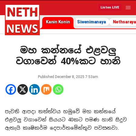
Listen LIVE
Kanin Konin
Siwenimanaya
Nethsaraya
මහ කන්නයේ එළවලු
වගාවෙන් 40%කට හානි
Published
December 8, 2025 7:53am
පැවති ආපදා තත්ත්වය හමුවේ මහ කන්නයේ
එළවලු වගාවෙන් සියයට 40කට පමණ හානි සිදුව
ඇතැයි කෘෂිකර්ම දෙපාර්තමේන්තුව පවසනවා.