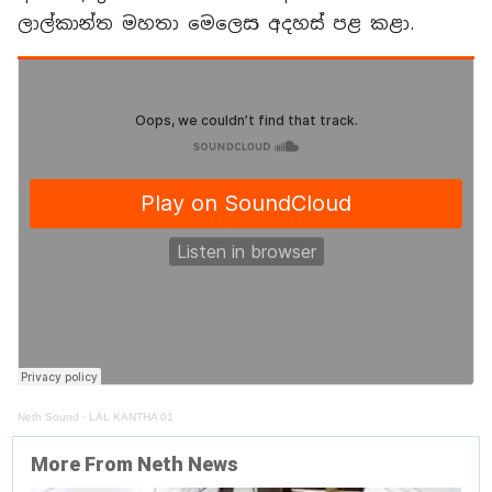
ලාල්කාන්ත මහතා මෙලෙස අදහස් පළ කළා.
Neth Sound
·
LAL KANTHA 01
More From Neth News