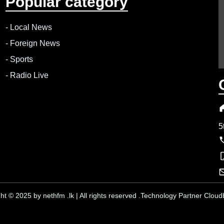
Popular category
-
Local News
-
Foreign News
-
Sports
-
Radio Live
5
ht © 2025 by nethfm .lk | All rights reserved .Technology Partner Cloudb