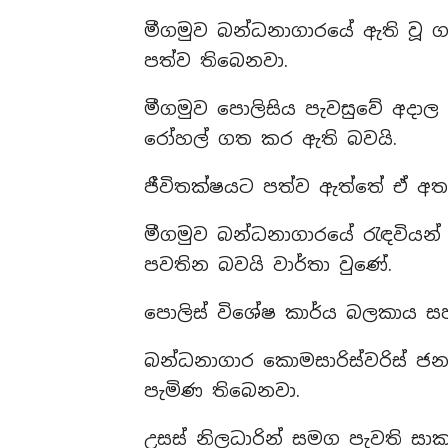
මීගමුව බන්ධනාගාරයේ ඇති වූ ගැ
පත්ව තිබෙනවා.
මීගමුව පොලිසිය පැවසුවේ අදාල 
රෝහල් ගත කර ඇති බවයි.
ජීවිතක්ෂයට පත්ව ඇත්තේ ඒ අතර 
මීගමුව බන්ධනාගාරයේ රැඳවියන්
පවතින බවයි වාර්තා වුණේ.
පොලිස් විශේෂ කාර්ය බලකාය සහ
බන්ධනාගාර කොමසාරිස්වරිස් ජ
පැමිණ තිබෙනවා.
උසස් නිලධාරින් සමග පැවති සා