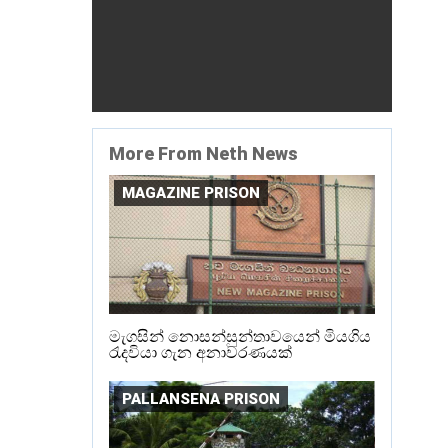
More From Neth News
MAGAZINE PRISON
මැගසින් නොසන්සුන්තාවයෙන් මියගිය
රැදවියා ගැන අනාවරණයක්
PALLANSENA PRISON