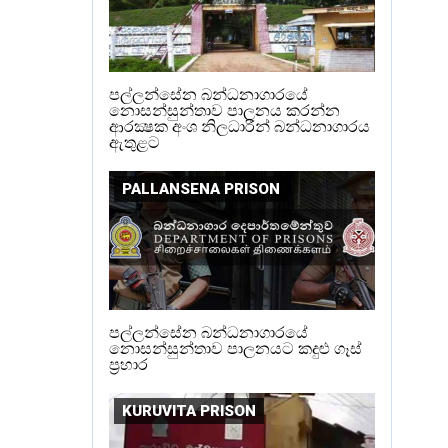
පල්ලන්සේන බන්ධනාගාරයේ
නොසන්සුන්තාව පාලනය කරන්න
ආරක්‍ෂක අංශ නිලධාරීන් බන්ධනාගාරය
ඇතුළට
PALLANSENA PRISON
පල්ලන්සේන බන්ධනාගාරයේ
නොසන්සුන්තාව පාලනයට කදුළු ගෑස්
ප්‍රහාර
KURUVITA PRISON