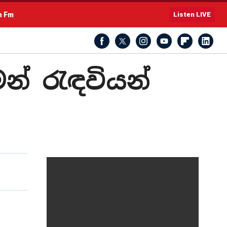
h Fm
Listen LIVE
න් රැඳවියන්