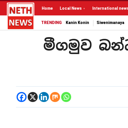
Home
Local News
International new
TRENDING
Kanin Konin
Siwenimanaya
මීගමුව බන්