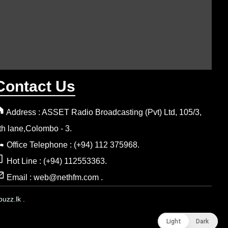
Contact Us
Address : ASSET Radio Broadcasting (Pvt) Ltd, 105/3,
th lane,Colombo - 3.
Office Telephone : (+94) 112 375968.
Hot Line : (+94) 112553363.
Email : web@nethfm.com .
uzz.lk .
Light
Light
Dark
Dark