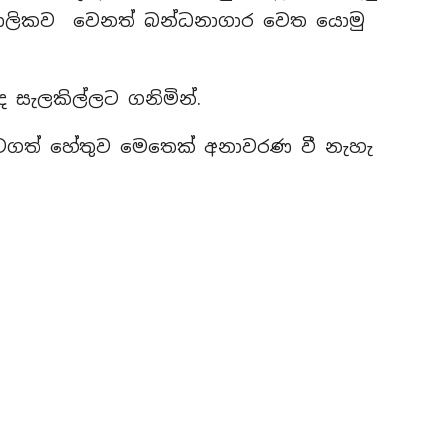
ාවකාලිකව වෙනත් බන්ධනාගාර වෙත යොමු
 සැලකිල්ලට ගනිමින්.
 හටගත් හේතුව මෙතෙක් අනාවරණ වී නැහැ