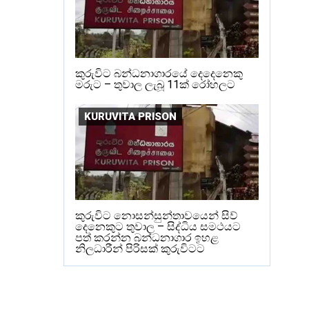
කුරුවිට බන්ධනාගාරයේ දෙදෙනෙකු
මරුට – තුවාල ලැබූ 11ක් රෝහලට
KURUVITA PRISON
කුරුවිට නොසන්සුන්තාවයෙන් සිව්
දෙනෙකුට තුවාල – සිද්ධිය සමථයට
පත් කරන්න බන්ධනාගාර ඉහළ
නිලධාරීන් පිරිසක් කුරුවිටට