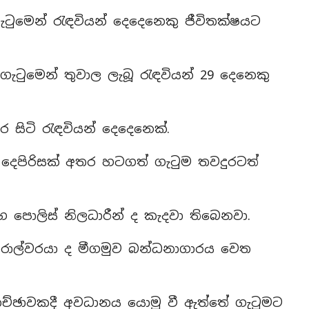
ටුමෙන් රැඳවියන් දෙදෙනෙකු ජීවිතක්ෂයට
ගැටුමෙන් තුවාල ලැබූ රැඳවියන් 29 දෙනෙකු
සිටි රැඳවියන් දෙදෙනෙක්.
 දෙපිරිසක් අතර හටගත් ගැටුම තවදුරටත්
 පොලිස් නිලධාරීන් ද කැදවා තිබෙනවා.
නරාල්වරයා ද මීගමුව බන්ධනාගාරය වෙත
කච්ඡාවකදී අවධානය යොමු වී ඇත්තේ ගැටුමට