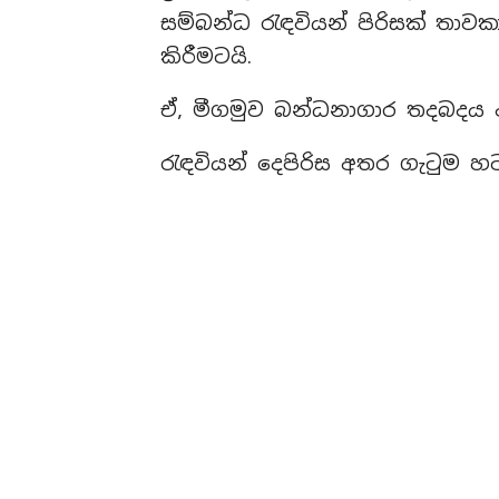
සම්බන්ධ රැඳවියන් පිරිසක් ත
කිරීමටයි.
ඒ, මීගමුව බන්ධනාගාර තදබදය ද
රැඳවියන් දෙපිරිස අතර ගැටුම