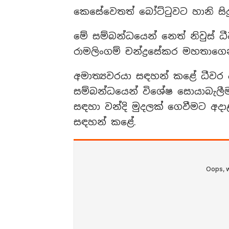
කෙසේවෙතත් බෝට්ටුවට හානි සිද
මේ සම්බන්ධයෙන් නෙත් නිවුස් ධ
රාමලිංගම් චන්ද්‍රසේකර මහතාගෙන්
අමාත්‍යවරයා සඳහන් කළේ ධීවර 
සම්බන්ධයෙන් විශේෂ සොයාබැලීම
සඳහා වන්දි මුදලක් ගෙවීමට අදා
සඳහන් කළේ.