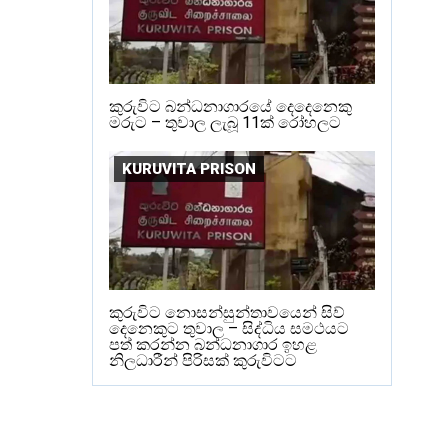
කුරුවිට බන්ධනාගාරයේ දෙදෙනෙකු
මරුට – තුවාල ලැබූ 11ක් රෝහලට
KURUVITA PRISON
කුරුවිට නොසන්සුන්තාවයෙන් සිව්
දෙනෙකුට තුවාල – සිද්ධිය සමථයට
පත් කරන්න බන්ධනාගාර ඉහළ
නිලධාරීන් පිරිසක් කුරුවිටට