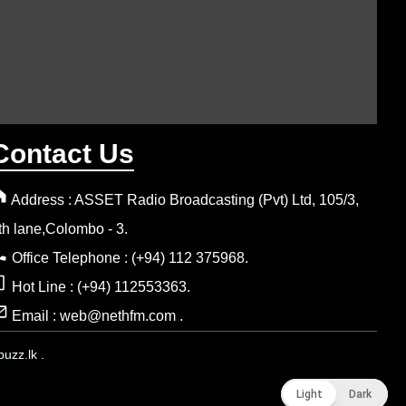
Contact Us
Address : ASSET Radio Broadcasting (Pvt) Ltd, 105/3,
th lane,Colombo - 3.
Office Telephone : (+94) 112 375968.
Hot Line : (+94) 112553363.
Email : web@nethfm.com .
uzz.lk .
Light
Light
Dark
Dark