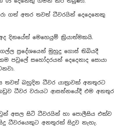
න් 05 දෙනෙකු ගමන් කර තිබුණා.
රා ගත් අතර තවත් ධීවරයින් දෙදෙනෙකු
ද දිනයේත් මෙහෙයුම් ක්‍රියාත්මකයි.
 ප්‍රදේශයෙන් මුහුදු ගොස් තිබියදී
 එකම පවුලේ සහෝදරයන් දෙදෙනාද සොයා
වනවා.
ය තවත් බහුදින ධීවර යාත්‍රාවක් අනතුරට
්කඩුව ධීවර වරායට ආසන්නයේදී එම අනතුර
 ඔවුන් අසල සිටි ධීවරයින් හා පොලීසිය එක්ව
දු ධීවරයෙකුට අනතුරක් සිදුව නැහැ.