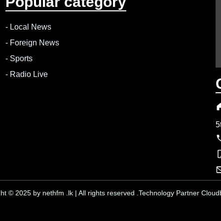
Popular category
-
Local News
-
Foreign News
-
Sports
-
Radio Live
5
ht © 2025 by nethfm .lk | All rights reserved .Technology Partner Cloudb