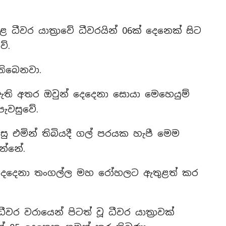
ධීවර යාත්‍රාවේ ධීවරයින් 06ක් දෙනෙක් සිට
ේ.
තිබෙනවා.
 ඇති අතර ඔවුන් දෙදෙනා සොයා මෙහෙයුම්
පැවසුවේ.
ු එමින් තිබියදී ගල් පරයක හැපී මෙම
න්නේ.
් දෙදෙනා තංගල්ල මහ රෝහලට ඇතුළත් කර
ර වරායෙන් පිටත් වූ ධීවර යාත්‍රාවක්