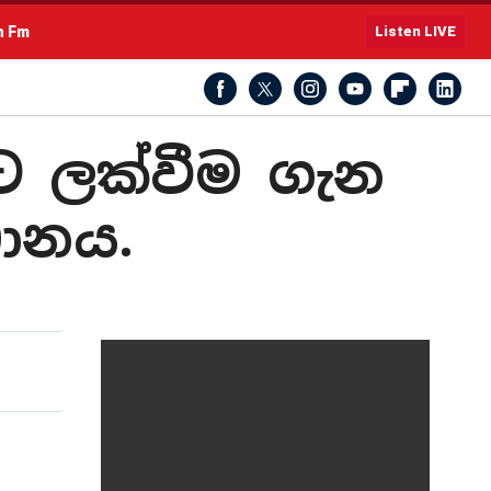
h Fm
Listen LIVE
රට ලක්වීම ගැන
ධානය.