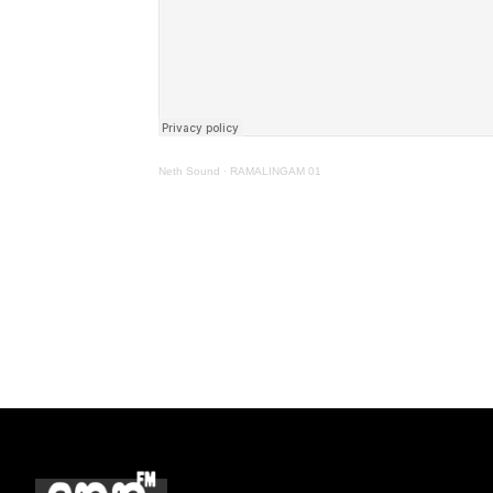
Neth Sound
·
RAMALINGAM 01