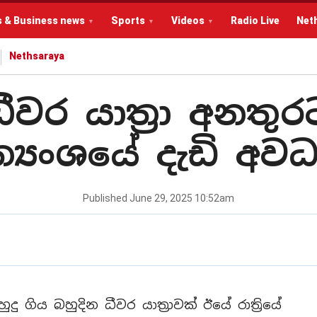
s & Business news
Sports
Videos
Radio Live
Net
Nethsaraya
වර යාත්‍රා අනතු
්‍යංශයේ දැඩි අව
Published
June 29, 2025 10:52am
ු ගිය බහුදින ධීවර යාත්‍රාවක් ඊයේ රාත්‍රියේ