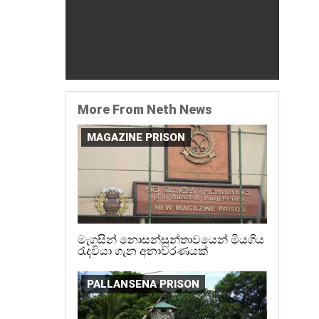
More From Neth News
MAGAZINE PRISON
මැගසින් නොසන්සුන්තාවයෙන් මියගිය
රැදවියා ගැන අනාවරණයක්
PALLANSENA PRISON