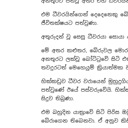
අනතුරට පත්වූ අතර එහි ධීවරයි
එම ධීවරයින්ගෙන් දෙදෙනෙකු බේ
ජීවිතක්ෂයට පත්වුණා.
අතුරුදන් වූ සෙසු ධීවරයා සොයා අ
මේ අතර කළුතර, බේරුවල මොරගල්ල
අනතුරට ලක්වූ බෝට්ටුවේ සිටි
තවදුරටත් මෙහෙයුම් ක්‍රියාත්මක 
හික්කඩුව ධීවර වරායෙන් මුහුදුගි
පත්වුණේ ඊයේ පස්වරුවේයි. හික
සිදුව තිබුණා.
එම බහුදින යාත්‍රාවේ සිටි පිරිස
බේරාගෙන තිබෙනවා. ඒ අනුව කිසි