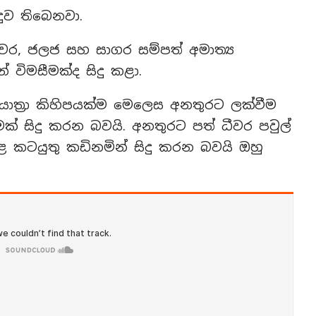
ුව තිබෙනවා.
ීවර, ජලජ සහ සාගර සම්පත් අමාත්‍ය
 විමසීමක්ද සිදු කළා.
යාත්‍රා කිහිපයක්ම මෙලෙස අනතුරට ලක්වීම
ක් සිදු කරන බවයි. අනතුරට පත් ධීවර පවුල්
ළ කටයුතු කඩිනමින් සිදු කරන බවයි ඔහු