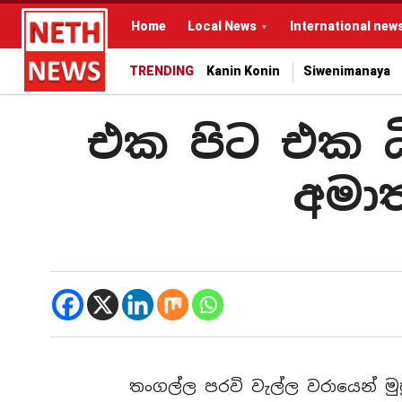
Home
Local News
International new
TRENDING
Kanin Konin
Siwenimanaya
එක පිට එක ධී
අමාත
තංගල්ල පරවි වැල්ල වරායෙන් මුහුද