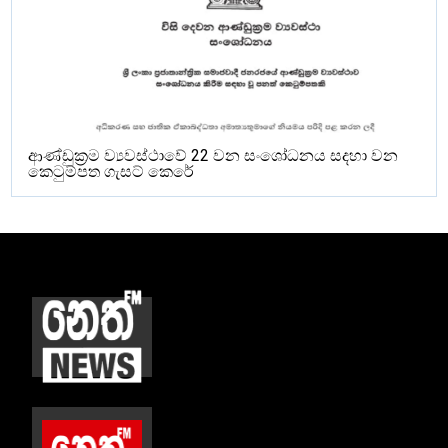
ආණ්ඩුක්‍රම ව්‍යවස්ථාවේ 22 වන සංශෝධනය සදහා වන
කෙටුම්පත ගැසට් කෙරේ