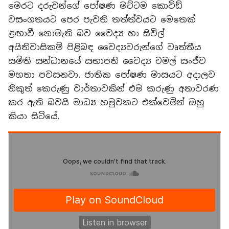
මෙරට දරුවන්ගේ පෝෂණ මට්ටම කොවිඩ්
වසංගතයට පෙර පැවති තත්ත්වයට මෙතෙක්
ළඟාවී නොමැති බව වෛද්‍ය හා සිවිල්
අයිතිවාසිකම් පිළිබඳ වෛද්‍යවරුන්ගේ වෘත්තීය
සමිති සන්ධානයේ සභාපති වෛද්‍ය චමල් සංජීව
මහතා පවසනවා. ජාතික පෝෂණ මාසයට අදාලව
නිකුත් කෙරුණු වාර්තාවකින් එම කරුණු අනාවරණ
කර ඇති බවයි මාධ්‍ය හමුවකට එක්වෙමින් ඔහු
කියා සිටියේ.