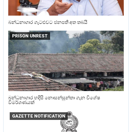
බන්ධනාගාර ගැටළුවට ජනපති අත තබයි
PRISON UNREST
බන්ධනාගාර හදිසි නොසන්සුන්තා ගැන විශේෂ
විමර්ශණයක්
GAZETTE NOTIFICATION