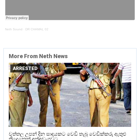
Neth Sound
·
DR CHAMAL 02
More From Neth News
ARRESTED
වත්තල උපන් දින සාදයකට වෙඩි තැබූ වෙඩික්කරු ඇතුළු
තිදෙනෙක් අත්අඩංගුවට