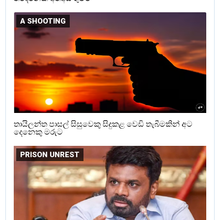
A SHOOTING
තායිලන්ත පාසල් සිසුවෙකු සිදුකළ වෙඩි තැබීමකින් අට
දෙනෙකු මරුට
PRISON UNREST