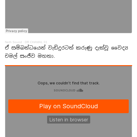
Neth Sound
·
DR CHAMAL 01
ඒ සම්බන්ධයෙන් වැඩිදුරටත් කරුණු දැක්වූ වෛද්‍ය
චමල් සංජීව මහතා.