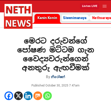
Listen LIVE
Kanin Konin
Siwenimanaya
Nethsaraya
මෙරට දරුවන්ගේ
පෝෂණ මට්ටම ගැන
වෛද්‍යවරුන්ගෙන්
අනතුරු ඇඟවීමක්
By
නිරෝෂන්
Published
October 30, 2025 7:47am