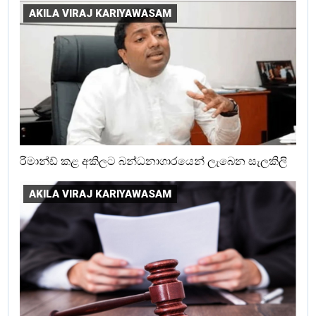
AKILA VIRAJ KARIYAWASAM
රිමාන්ඩ් කළ අකිලට බන්ධනාගාරයෙන් ලැබෙන සැලකිලි
AKILA VIRAJ KARIYAWASAM