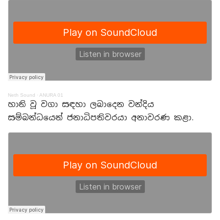
Neth Sound
·
ANURA 01
හානි වූ වගා සඳහා ලබාදෙන වන්දිය
සම්බන්ධයෙන් ජනාධිපතිවරයා අනාවරණ කළා.