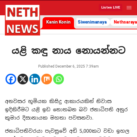
Listen LIVE
Kanin Konin
Siwenimanaya
Nethsaraya
යළි කඳු නාය නොයන්නට
Published
December 6, 2025 7:39am
අනවසර භූමියක කිසිදු ආකාරයකින් නිවාස
ඉදිකිරීමට යළි ඉඩ නොතබන බව ජනාධිපති අනුර
කුමාර දිසානායක මහතා පවසනවා.
ජනාධිපතිවරයා පැවසුවේ අඩි 5,000කට වඩා ඉහල