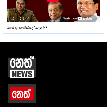
මෛත්‍රී කණස්සල්ලෙන්ද?