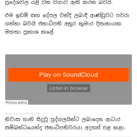
ප්‍රදේශවල යළි වන වගාව ඇති කරන බවයි.
එම ඉඩම් සහ දේපල වන්දි ලබාදී ආණ්ඩුවට පවරා
ගන්නා බවයි ජනාධිපති අනුර කුමාර දිසානායක
මහතා ප්‍රකාශ කළේ.
Neth Sound
·
ANURA 03
නිවාස හානි සිදුවූ පුද්ගලයින්ට ලබාදෙන ආධාර
සම්බන්ධයෙන්ද ජනාධිපතිවරයා අදහස් පළ කළා.