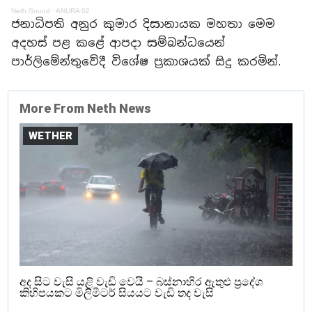
Neth Sound
·
ANURA 02
ජනාධිපති අනුර කුමාර දිසානායක මහතා මෙම
අදහස් පළ කළේ ආපදා සම්බන්ධයෙන්
පාර්ලිමේන්තුවේදී විශේෂ ප්‍රකාශයක් සිදු කරමින්.
More From Neth News
WETHER
අද සිට වැසි යළි වැඩි වෙයි – බස්නාහිර ඇතුළු ප්‍රදේශ
කිහිපයකට මිලිමීටර් සියයට වැඩි තද වැසි