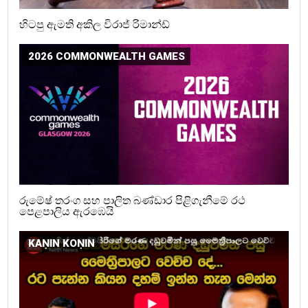
හිටපු ඇමති අකිල විරාජ් රිමාන්ඩ්
2026 COMMONWEALTH GAMES
රුමේෂ් තරංග සහ පාලිත බණ්ඩාර පිළිගැනීමේ රථ
පෙළපාලිය ඇරඹෙයි
KAṆIN KOṆIN