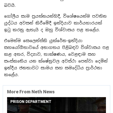
බවයි.
ගෝලීය සාම ප්‍රයත්නයන්හිදී, විශේෂයෙන්ම පවතින
යුද්ධය අවසන් කිරීමේදී ඉන්දියාව කාර්යභාරයක්
ඉටු කරනු ඇතැයි ද ඔහු විශ්වාසය පළ කළේය.
එමෙන්ම සෙලෙන්ස්කි යුක්රේන-ඉන්දියා
සහයෝගීතාවයේ අනාගතය පිළිබඳව විශ්වාසය පළ
කළ අතර, විද්‍යාව, තාක්ෂණය, වෙළඳාම සහ
සංස්කෘතිය යන ක්ෂේත්‍රවල අවස්ථා පෙන්වා දෙමින්
ඉන්දීය ජනතාවට සාමය සහ සමෘද්ධිය ප්‍රාර්ථනා
කළේය.
More From Neth News
PRISON DEPARTMENT