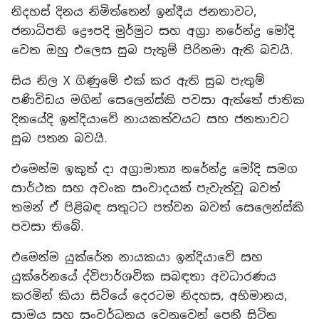
නිදහස් දිනය නිමිත්තෙන් ඉන්දීය ජනතාවට,
ජනාධිපති ද්‍රෞපදි මුර්මුට සහ අග්‍රා නරේන්ද්‍ර මෝදි
වෙත ඔහු එලෙස සුබ පැතුම් පිරිනමා ඇති බවයි.
සිය නිල X ගිණුමේ එක් කර ඇති සුබ පැතුම්
පණිවිඩය මගින් සෙලෙන්ස්කි පවසා ඇත්තේ ජාතික
දිනයේදි ඉන්දියාවේ නායකත්වයට සහ ජනතාවට
සුබ පතන බවයි.
එමෙන්ම ඉකුත් දා අග්‍රාමාත්‍ය නරේන්ද්‍ර මෝදි සමග
සාර්ථක සහ අවංක සංවාදයක් පැවැත්වූ බවත්
තමන් ඒ පිළිබඳ සතුටට පත්වන බවත් සෙලෙන්ස්කි
පවසා තිබේ.
එමෙන්ම යුක්රේන නායකයා ඉන්දියාවේ සහ
යුක්රේනයේ ද්විපාර්ශවික සබඳතා අවධාරණය
කරමින් කියා සිටියේ දෙරටම නිදහස, අභිමානය,
සාමය සහ සංවර්ධනය වෙනුවෙන් පෙනී සිටින