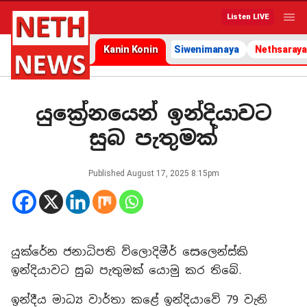
Listen LIVE
Kanin Konin
Siwenimanaya
Nethsaraya
යුක්‍රේනයෙන් ඉන්දියාවට
සුබ පැතුමක්
Published
August 17, 2025 8:15pm
යුක්රේන ජනාධිපති ව්ලොදිමීර් සෙලෙන්ස්කි
ඉන්දියාවට සුබ පැතුමක් යොමු කර තිබේ.
ඉන්දීය මාධ්‍ය වාර්තා කළේ ඉන්දියාවේ 79 වැනි