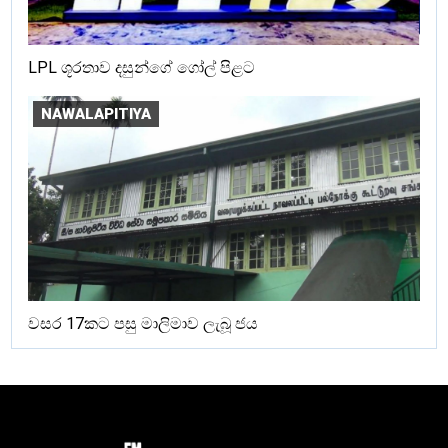
LPL ශූරතාව දසුන්ගේ ගෝල් පිළට
NAWALAPITIYA
වසර 17කට පසු මාලිමාව ලැබූ ජය