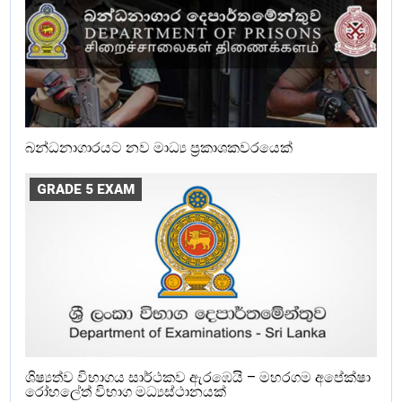
බන්ධනාගාරයට නව මාධ්‍ය ප්‍රකාශකවරයෙක්
GRADE 5 EXAM
ශිෂ්‍යත්ව විභාගය සාර්ථකව ඇරඹෙයි – මහරගම අපේක්ෂා
රෝහලේත් විභාග මධ්‍යස්ථානයක්