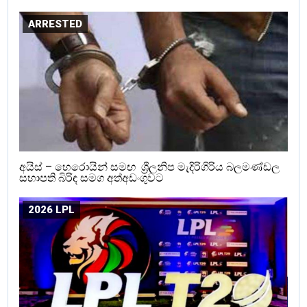
ARRESTED
අයිස් – හෙරොයින් සමඟ ශ්‍රීලනිප මැදිරිගිරිය බලමණ්ඩල
සභාපති බිරිඳ සමග අත්අඩංගුවට
2026 LPL