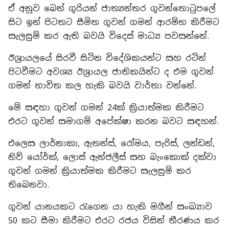
ඒ අනුව බෙන් ගුරියන් ජාත්‍යන්තර ගුවන්තොටුපලේ
සිට ඉන් පිටතට සීමිත ගුවන් ගමන් ආරම්භ කිරීමට
සැලසුම් කර ඇති බවයි විදෙස් මාධ්‍ය පවසන්නේ.
ඊශ්‍රායලයේ සිරවී සිටින විදේශිකයන්ට සහ රටින්
පිටවීමට අවශ්‍ය ඊශ්‍රායල ජාතිකයින්ට ද එම ගුවන්
ගමන් භාවිත කල හැකි බවයි වාර්තා වන්නේ.
මේ සඳහා ගුවන් ගමන් 24ක් ක්‍රියාත්මක කිරීමට
එරට ගුවන් සමාගම් අපේක්ෂා කරන බවට සඳහන්.
එලෙස ලාර්නාකා, ඇතන්ස්, රෝමය, පැරිස්, ලන්ඩන්,
නිව් යෝර්ක්, ලොස් ඇන්ජලීස් සහ බැංකොක් දක්වා
ගුවන් ගමන් ක්‍රියාත්මක කිරීමට සැලසුම් කර
තිබෙනවා.
ගුවන් යානයකට රැගෙන යා හැකි මගීන් සංඛ්‍යාව
50 කට සීමා කිරීමට එරට රජය විසින් තීරණය කර