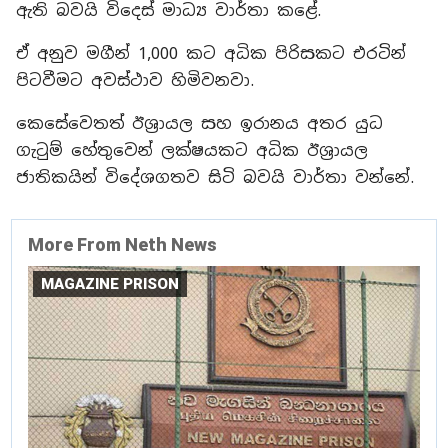
ඇති බවයි විදෙස් මාධ්‍ය වාර්තා කළේ.
ඒ අනුව මගීන් 1,000 කට අධික පිරිසකට එරටින්
පිටවීමට අවස්ථාව හිමිවනවා.
කෙසේවෙතත් ඊශ්‍රායල සහ ඉරානය අතර යුධ
ගැටුම් හේතුවෙන් ලක්ෂයකට අධික ඊශ්‍රායල
ජාතිකයින් විදේශගතව සිටි බවයි වාර්තා වන්නේ.
More From Neth News
MAGAZINE PRISON