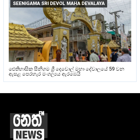
SEENIGAMA SRI DEVOL MAHA DEVALAYA
ඓතිහාසික සීනිගම ශ්‍රී දෙවොල් මහා දේවාලයේ 59 වන
ඇසළ පෙරහැර මංගල්‍යය ඇරඹෙයි