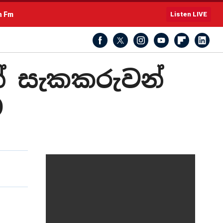
h Fm
Listen LIVE
් සැකකරුවන්
ට