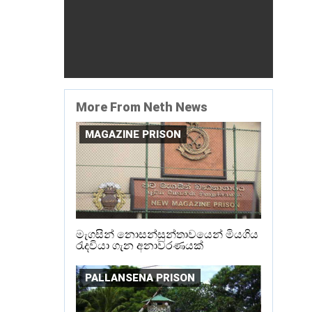
More From Neth News
MAGAZINE PRISON
මැගසින් නොසන්සුන්තාවයෙන් මියගිය
රැදවියා ගැන අනාවරණයක්
PALLANSENA PRISON