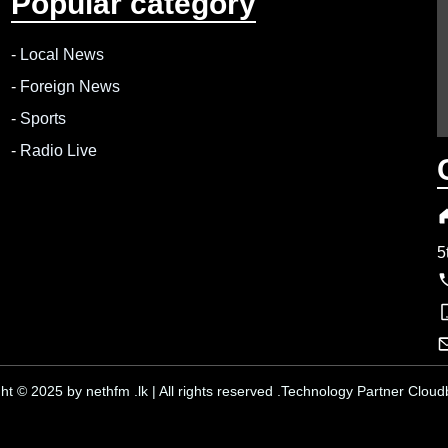
Popular category
-
Local News
-
Foreign News
-
Sports
-
Radio Live
5
ht © 2025 by nethfm .lk | All rights reserved .Technology Partner Cloudb