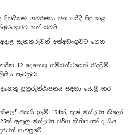
ළ දිවයිනම ආවරණය වන පරිදි සිදු කළ
්අඩංගුවට ගත් බවයි.
දී අදාළ සැකකරුවන් අත්අඩංගුවට ගෙන
රින් 12 දෙනෙකු සම්බන්ධයෙන් රැදවුම්
ිය පැවසුවා.
ෙනෙකු පුනුරුත්ථාපනය සඳහා යොමු කර
 එකයි ග්‍රෑම් 154ක්, කුෂ් මත්ද්‍රව්‍ය කිලෝ
් 425ක් ඇතුලු මත්ද්‍රව්‍ය වර්ග කිහිපයක් ද සිය
ුරටත් පැවසුවේ.