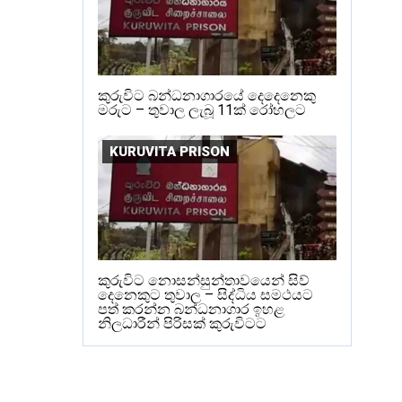
කුරුවිට බන්ධනාගාරයේ දෙදෙනෙකු
මරුට – තුවාල ලැබූ 11ක් රෝහලට
KURUVITA PRISON
කුරුවිට නොසන්සුන්තාවයෙන් සිව්
දෙනෙකුට තුවාල – සිද්ධිය සමථයට
පත් කරන්න බන්ධනාගාර ඉහළ
නිලධාරීන් පිරිසක් කුරුවිටට