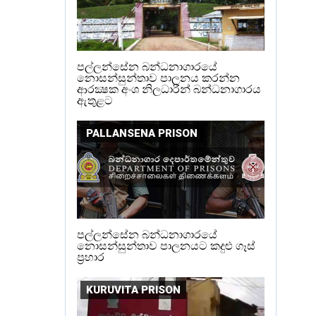
පල්ලන්සේන බන්ධනාගාරයේ
නොසන්සුන්තාව පාලනය කරන්න
ආරක්‍ෂක අංශ නිලධාරීන් බන්ධනාගාරය
ඇතුළට
PALLANSENA PRISON
පල්ලන්සේන බන්ධනාගාරයේ
නොසන්සුන්තාව පාලනයට කදුළු ගෑස්
ප්‍රහාර
KURUVITA PRISON