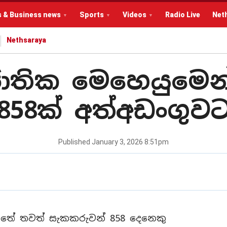
s & Business news
Sports
Videos
Radio Live
Net
Nethsaraya
තික මෙහෙයුමෙන
858ක් අත්අඩංගුව
Published
January 3, 2026 8:51pm
ේ තවත් සැකකරුවන් 858 දෙනෙකු