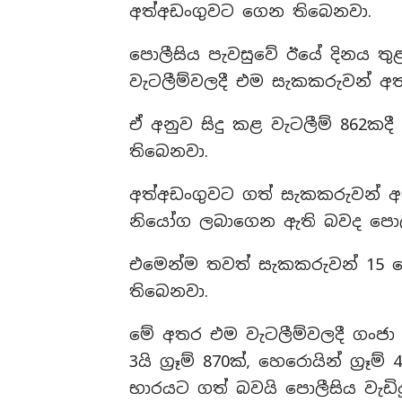
අත්අඩංගුවට ගෙන තිබෙනවා.
පොලීසිය පැවසුවේ ඊයේ දිනය තු
වැටලීම්වලදී එම සැකකරුවන් අත
ඒ අනුව සිදු කළ වැටලීම් 862ක
තිබෙනවා.
අත්අඩංගුවට ගත් සැකකරුවන් අත
නියෝග ලබාගෙන ඇති බවද පොලීස
එමෙන්ම තවත් සැකකරුවන් 15 ද
තිබෙනවා.
මේ අතර එම වැටලීම්වලදී ගංජා කිලෝ
3යි ග්‍රෑම් 870ක්, හෙරොයින් ග්‍රෑම
භාරයට ගත් බවයි පොලීසිය වැඩිද