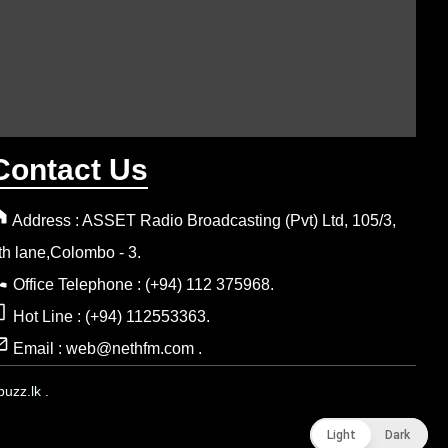
Contact Us
Address : ASSET Radio Broadcasting (Pvt) Ltd, 105/3,
th lane,Colombo - 3.
Office Telephone : (+94) 112 375968.
Hot Line : (+94) 112553363.
Email : web@nethfm.com .
uzz.lk .
Light
Light
Dark
Dark