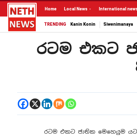
Home
Local News
International new
TRENDING
Kanin Konin
Siwenimanaya
රටම එකට ජා
රටම එකට ජාතික මෙහෙයුම යටත