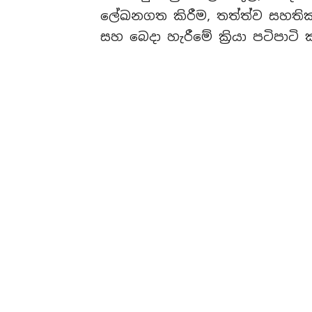
ලේඛනගත කිරීම, තත්ත්ව සහතික කි
සහ බෙදා හැරීමේ ක්‍රියා පටිපාටි