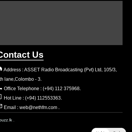
Contact Us
Address : ASSET Radio Broadcasting (Pvt) Ltd, 105/3,
th lane,Colombo - 3.
Office Telephone : (+94) 112 375968.
Hot Line : (+94) 112553363.
Email : web@nethfm.com .
uzz.lk .