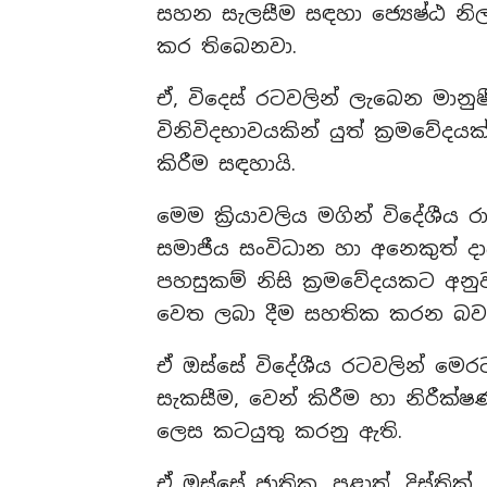
සහන සැලසීම සඳහා ජ්‍යෙෂ්ඨ නිල
කර තිබෙනවා.
ඒ, විදෙස් රටවලින් ලැබෙන මාන
විනිවිදභාවයකින් යුත් ක්‍රමවේ
කිරීම සඳහායි.
මෙම ක්‍රියාවලිය මගින් විදේශීය ර
සමාජීය සංවිධාන හා අනෙකුත් දා
පහසුකම් නිසි ක්‍රමවේදයකට අන
වෙත ලබා දීම සහතික කරන බවයි
ඒ ඔස්සේ විදේශීය රටවලින් මෙර
සැකසීම, වෙන් කිරීම හා නිරීක
ලෙස කටයුතු කරනු ඇති.
ඒ ඔස්සේ ජාතික, පළාත්, දිස්ත්‍රික්,