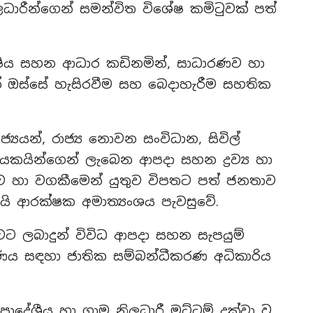
ධාරීන්ගෙන් සමන්විත විශේෂ කමිටුවක් පත්
ුෂීය සහන ආධාර කඩිනමින්, සාධාරණව හා
දයක් ඔස්සේ හැසිරවීම සහ බෙදාහැරීම සහතික
ාජ්‍යයන්, රාජ්‍ය නොවන සංවිධාන, සිවිල්
යකයින්ගෙන් ලැබෙන ආපදා සහන ද්‍රව්‍ය හා
ුව හා වගකීමෙන් යුතුව විපතට පත් ජනතාව
 ආරක්ෂක අමාත්‍යංශය පැවසුවේ.
ටට ලබාදුන් විවිධ ආපදා සහන සැපයුම්
්ෂණය සඳහා ජාතික සම්බන්ධීකරණ අධිකාරිය
 ප්‍රාදේශීය හා ග්‍රාම නිලධාරී මට්ටම් දක්වා වූ