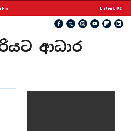
h Fm
Listen LIVE
හරියට ආධාර