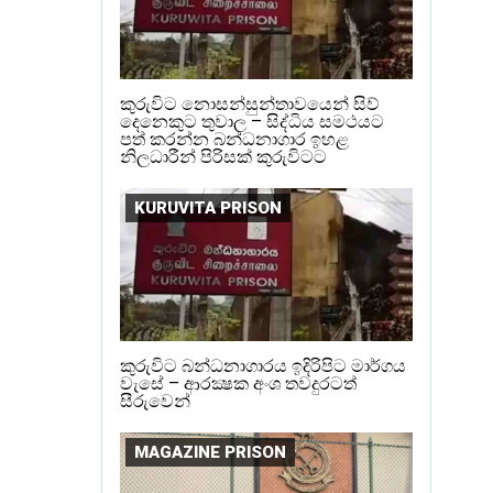
කුරුවිට නොසන්සුන්තාවයෙන් සිව්
දෙනෙකුට තුවාල – සිද්ධිය සමථයට
පත් කරන්න බන්ධනාගාර ඉහළ
නිලධාරීන් පිරිසක් කුරුවිටට
KURUVITA PRISON
කුරුවිට බන්ධනාගාරය ඉදිරිපිට මාර්ගය
වැසේ – ආරක්‍ෂක අංශ තවදුරටත්
සීරුවෙන්
MAGAZINE PRISON