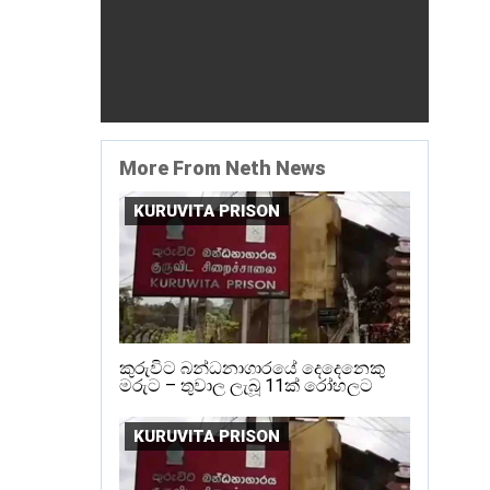
More From Neth News
KURUVITA PRISON
කුරුවිට බන්ධනාගාරයේ දෙදෙනෙකු
මරුට – තුවාල ලැබූ 11ක් රෝහලට
KURUVITA PRISON