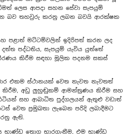
ධිමත් ලෙස ආපදා සහන සේවා සැපයුම්
ාත්මක වන බව තහවුරු කරනු ලබන බවයි ආරක්ෂක
්‍රික් සහ පළාත් මට්ටම්වලින් ඉදිරිපත් කරන ලද
්ත පද්ධතිය, සැපයුම් යැවිය යුත්තේ
රණය කිරීම සඳහා මූලික පදනම සකස්
ධාර එකම ස්ථානයක් වෙත නැවත නැවතත්
ම කිරීම, අඩු ලුහුඬුකම් ආමන්ත්‍රණය කිරීම සහ
හිටියන් සහ ආබාධිත පුද්ගලයන් ඇතුළු වඩාත්
් වෙත ප්‍රමුඛතා ලැබෙන පරිදි ලබාදීමට
නු ඇති.
දේශීය භාණ්ඩ තොග භාරගැනීම, එම භාණ්ඩ