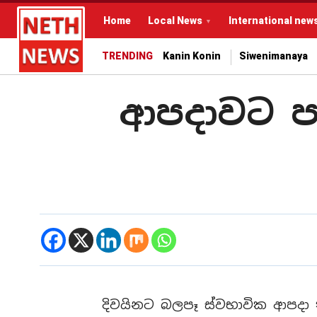
Home
Local News
International new
TRENDING
Kanin Konin
Siwenimanaya
ආපදාවට පත
දිවයිනට බලපෑ ස්වභාවික ආපදා