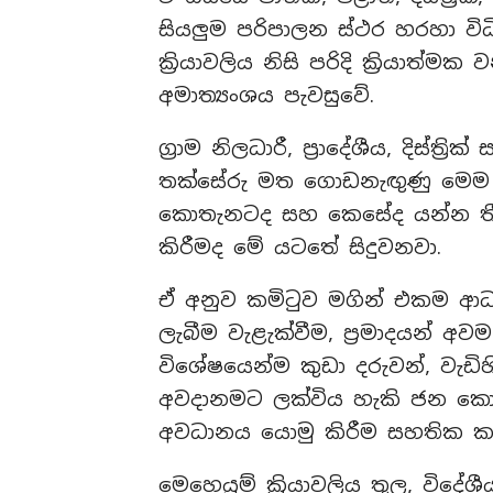
සියලුම පරිපාලන ස්ථර හරහා වි
ක්‍රියාවලිය නිසි පරිදි ක්‍රිය
අමාත්‍යංශය පැවසුවේ.
ග්‍රාම නිලධාරී, ප්‍රාදේශීය, දිස්ත
තක්සේරු මත ගොඩනැඟුණු මෙම දත
කොතැනටද සහ කෙසේද යන්න තී
කිරීමද මේ යටතේ සිදුවනවා.
ඒ අනුව කමිටුව මගින් එකම ආ
ලැබීම වැළැක්වීම, ප්‍රමාදයන් අව
විශේෂයෙන්ම කුඩා දරුවන්, වැඩි
අවදානමට ලක්විය හැකි ජන කොටස
අවධානය යොමු කිරීම සහතික කර
මෙහෙයුම් ක්‍රියාවලිය තුල, වි