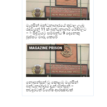
මැගසින් බන්ධනාගාරයේ තුවාල ලැබූ
රැදවියන් 11 ක් බන්ධනාගාර රෝහලට
– – සිද්ධියට සම්බන්ධ 9 දෙනෙකු
බූස්සට මාරු කෙරේ
MAGAZINE PRISON
නොසන්සුන් වූ කොළඹ මැගසින්
බන්ධනාගාරය දැන් සන්සුන් –
තවදුරටත් විශේෂ ආරක්‍ෂාවක්