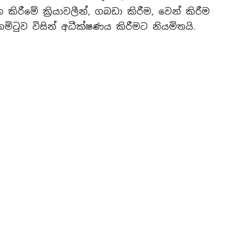
රීමේ ක්‍රියාවලීන්, ගබඩා කිරීම, වෙන් කිරීම
 කමිටුව විසින් අධීක්ෂණය කිරීමට නියමිතයි.