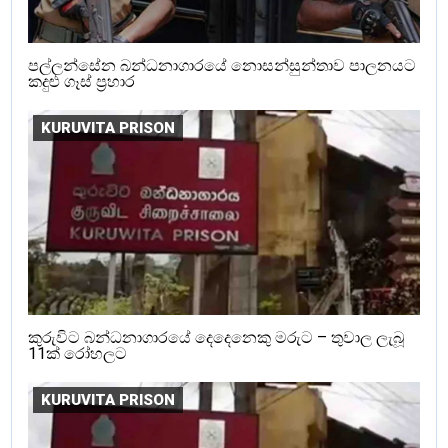
පල්ලන්සේන බන්ධනාගාරයේ නොසන්සුන්තාව පාලනයට
කදුළු ගෑස් ප්‍රහාර
KURUVITA PRISON
කුරුවිට බන්ධනාගාරයේ දෙදෙනෙකු මරුට – තුවාල ලැබූ
11ක් රෝහලට
KURUVITA PRISON