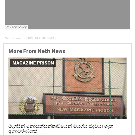
Neth Sound
·
CONSTRUCTION MD 03
More From Neth News
MAGAZINE PRISON
මැගසින් නොසන්සුන්තාවයෙන් මියගිය රැදවියා ගැන
අනාවරණයක්