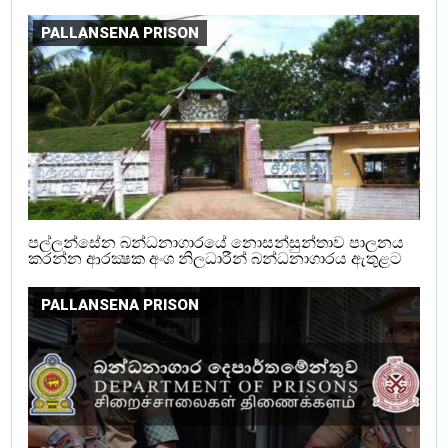
PALLANSENA PRISON
පල්ලන්සේන බන්ධනාගාරයේ නොසන්සුන්තාව පාලනය
කරන්න ආරක්‍ෂක අංශ නිලධාරීන් බන්ධනාගාරය ඇතුළට
PALLANSENA PRISON