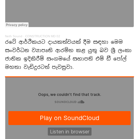
Neth Sound
·
CONSTRUCTION MD 02
රටේ ආර්ථිකයට දායකත්වයක් දීම සඳහා මෙම
සංවර්ධන ව්‍යාපෘති ආරම්භ කළ යුතු බව ශ්‍රී ලංකා
ජාතික ඉදිකිරීම් සංගමයේ සභාපති එම් ඩී පෝල්
මහතා වැඩිදුරටත් පැවසුවා.