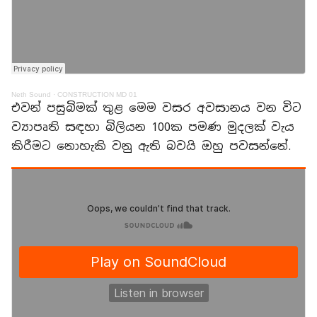
Neth Sound
·
CONSTRUCTION MD 01
එවන් පසුබිමක් තුළ මෙම වසර අවසානය වන විට
ව්‍යාපෘති සඳහා බිලියන 100ක පමණ මුදලක් වැය
කිරීමට නොහැකි වනු ඇති බවයි ඔහු පවසන්නේ.