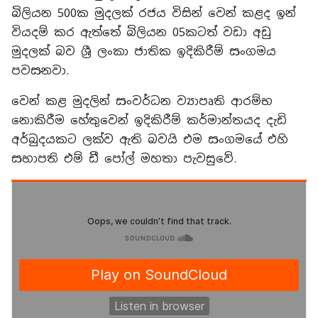
බිලියන 500ක මුදලක් රජය විසින් වෙන් කළද ඉන්
වියදම් කර ඇත්තේ බිලියන 05කටත් වඩා අඩු
මුදලක් බව ශ්‍රී ලංකා ජාතික ඉදිකිරීම් සංගමය
පවසනවා.
වෙන් කළ මුදලින් සංවර්ධන ව්‍යාපෘති ආරම්භ
නොකිරීම හේතුවෙන් ඉදිකිරීම් කර්මාන්තයද දැඩි
අර්බුදයකට ලක්ව ඇති බවයි එම සංගමයේ එහි
සභාපති එම් ඩී පෝල් මහතා පැවසුවේ.