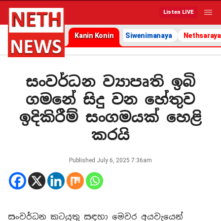
Listen LIVE
Kanin Konin
Siwenimanaya
Nethsaraya
සංවර්ධන ව්‍යාපෘති ඉබි
ගමනේ සිදු වන හේතුව
ඉදිකිරීම් සංගමයක් හෙළි
කරයි
Published
July 6, 2025 7:36am
සංවර්ධන කටයුතු සඳහා මෙවර අයවැයෙන්