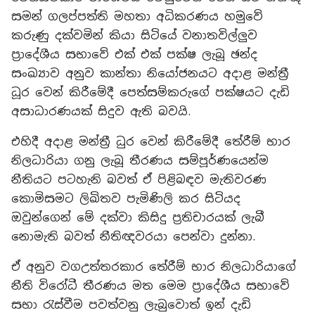
සමන් ගලප්පත්ති මහතා අධිකරණය හමුවේ
කරුණු දක්වමින් කියා සිටියේ වනාතවිල්ලුව
ප්‍රාදේශීය සභාවේ එක් එක් පක්ෂ ලැබූ ඡන්ද
සංඛ්‍යාව අනුව කාන්තා නියෝජනයට අදාළ මන්ත්‍රී
ධූර වෙන් කිරීමේදී පෙත්සම්කරුගේ පක්ෂයට දැඩි
අසාධාරණයක් සිදුව ඇති බවයි.
එහිදී අදාළ මන්ත්‍රී ධුර වෙන් කිරීමේදී තේරීම් භාර
නිලධාරියා ගනු ලැබූ තීරණය සම්පූර්ණයෙන්ම
නීතියට පටහැනි බවත් ඒ පිළිබඳව මැතිවරණ
කොමිසමට ලිඛිතව පැමිණිලි කර සිටියද
ඔවුන්ගෙන් මේ දක්වා කිසිදු ප්‍රතිචාරයක් ලැබී
නොමැති බවත් නීතිඥවරයා පෙන්වා දුන්නා.
ඒ අනුව වගඋත්තරකාර තේරීම් භාර නිලධාරියාගේ
නීති විරෝධී තීරණය මත මෙම ප්‍රාදේශීය සභාවේ
සභා රැස්වීම පවත්වනු ලැබුවොත් ඉන් දැඩි