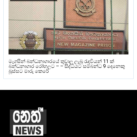
මැගසින් බන්ධනාගාරයේ තුවාල ලැබූ රැදවියන් 11 ක්
බන්ධනාගාර රෝහලට – – සිද්ධියට සම්බන්ධ 9 දෙනෙකු
බූස්සට මාරු කෙරේ