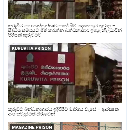
කුරුවිට නොසන්සුන්තාවයෙන් සිව් දෙනෙකුට තුවාල –
සිද්ධිය සමථයට පත් කරන්න බන්ධනාගාර ඉහළ නිලධාරීන්
පිරිසක් කුරුවිටට
KURUVITA PRISON
කුරුවිට බන්ධනාගාරය ඉදිරිපිට මාර්ගය වැසේ – ආරක්‍ෂක
අංශ තවදුරටත් සීරුවෙන්
MAGAZINE PRISON