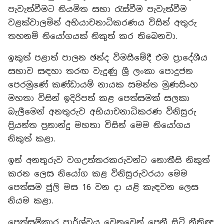
පැවැත්වීමට නියමිත සභා රැස්වීම පැවැත්වීම
වළක්වාලමින් අභියාචනාධිකරණය විසින් අතුරු
තහනම් නියෝගයක් නිකුත් කර තිබෙනවා.
ඉකුත් පළාත් පාලන ඡන්ද විමසීමේදී එම ප්‍රාදේශීය
සභාව සඳහා තරඟ වැදුණු ශ්‍රී ලංකා පොදුජන
පෙරමුණේ කණ්ඩායම් නායක සමන්ත මුණසිංහ
මහතා විසින් ඉදිරිපත් කළ පෙත්සමක් සලකා
බැලීමෙන් අනතුරුව අභියාචනාධිකරණ විනිසුරු
ප්‍රියන්ත ප්‍රනාන්දු මහතා විසින් මෙම නියෝගය
නිකුත් කළා.
ඉන් අනතුරුව වගඋත්තරකරුවන්ට නොතීසි නිකුත්
කරන ලෙස නියෝග කළ විනිසුරුවරයා මෙම
පෙත්සම ජූලි මස 16 වන දා යළි කැඳවන ලෙස
නියම කළා.
පෙත්සම්කාර පාර්ශ්වය වෙනුවෙන් පෙනී සිටි නීතිඥ