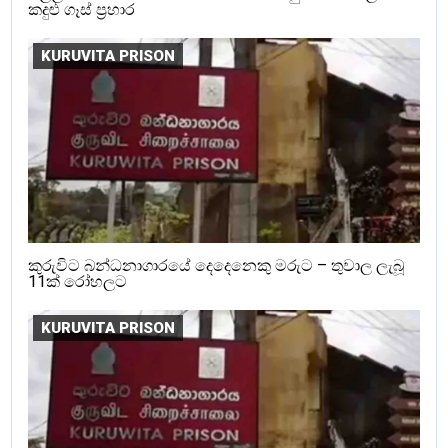
කදුළු ගෑස් ප්‍රහාර
KURUVITA PRISON
කුරුවිට බන්ධනාගාරයේ දෙදෙනෙකු මරුට – තුවාල ලැබූ
11ක් රෝහලට
KURUVITA PRISON