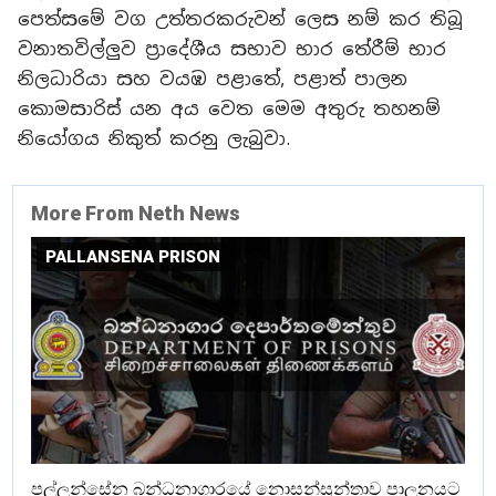
පෙත්සමේ වග උත්තරකරුවන් ලෙස නම් කර තිබූ
වනාතවිල්ලුව ප්‍රාදේශීය සභාව භාර තේරීම් භාර
නිලධාරියා සහ වයඹ පළාතේ, පළාත් පාලන
කොමසාරිස් යන අය වෙත මෙම අතුරු තහනම්
නියෝගය නිකුත් කරනු ලැබුවා.
More From Neth News
PALLANSENA PRISON
පල්ලන්සේන බන්ධනාගාරයේ නොසන්සුන්තාව පාලනයට