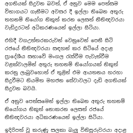
අගතියක් සිදුවන බවත්, ඒ අනුව මෙම පෙත්සම
විභාගයට ගැනීමට අවසර දී ඉල්ලා තිබෙන අතුරු
තහනම් නියෝග නිකුත් කරන ලෙසත් නීතිඥවරයා
වැඩිදුරටත් අධිකරණයෙන් ඉල්ලා සිටියා.
එහිදී වගඋත්තරකරුවන් වෙනුවෙන් පෙනී සිටි
රජයේ නීතිඥවරයා සඳහන් කර සිටියේ අදාළ
ප්‍රාදේශීය සභාවේ මංගල රැස්වීම පැවැත්වීම
වළක්වාලමින් අතුරු තහනම් නියෝගයක් නිකුත්
කරනු ලැබුවහොත් ඒ තුළින් එම ආයතනය හරහා
සිදුවීමට නියමිත මහජන සේවාවලට දැඩි අගතියක්
සිදුවන බවයි.
ඒ අනුව පෙත්සමෙන් ඉල්ලා තිබෙන අතුරු තහනම්
නියෝගය නිකුත් නොකරන ලෙසත් රජයේ
නීතිඥවරයා අධිකරණයෙන් ඉල්ලා සිටියා.
ඉදිරිපත් වූ කරුණු සලකා බැලූ විනිසුරුවරයා අදාළ