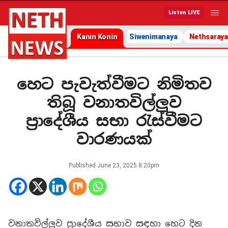
Listen LIVE
Kanin Konin
Siwenimanaya
Nethsaraya
හෙට පැවැත්වීමට නිමිතව
තිබූ වනාතවිල්ලුව
ප්‍රාදේශීය සභා රැස්වීමට
වාරණයක්
Published
June 23, 2025 8:20pm
වනාතවිල්ලුව ප්‍රාදේශීය සභාව සඳහා හෙට දින