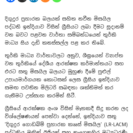
දිගුදුර ප්‍රහාරක බලයක් සහිත නවීන මිසයිල
පද්ධති ඉන්දියාව විසින් ග්‍රීසියට ලබා දීමට සූදානම්
වන බවට පළවන වාර්තා සම්බන්ධයෙන් තුර්කි
මාධ්‍ය සිය දැඩි කනස්සල්ල පළ කර තිබේ.
තුර්කි මාධ්‍ය වාර්තාවලට අනුව, ශීඝ්‍රයෙන් ව්‍යාප්ත
වන තුර්කියේ දේශීය ආරක්ෂක කර්මාන්තයට සහ
එරට සතු මිසයිල බලයට මුහුණ දීමේ පුළුල්
උපායමාර්ගයක කොටසක් ලෙස ග්‍රීසිය ඉන්දියාව
සමඟ පවතින මිලිටරි සබඳතා ශක්තිමත් කර
ගැනීමට උත්සාහ කරමින් සිටී.
ග්‍රීසියේ ආරක්ෂක අංශ විසින් මෑතකදී සිදු කරන ලද
විශ්ලේෂණයන් පෙන්වා දෙන්නේ, ඉන්දියාව සතු
'දිගුදුර ගොඩබිම් ප්‍රහාරක කෲස් මිසයිල' (LR-LACM)
පද්ධතිය මඟින් ඊජියන් සහ නැගෙනහිර මධ්‍යධරණී