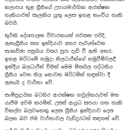
කලාපය තුළ ග්‍රීසියේ උපායමාර්ගික ආරක්ෂක
හැකියාවන් සැලකිය යුතු ලෙස ඉහළ නැංවිය හැකි
බවයි.
තුර්කි දේශපාලන විචාරකයන් පවසන පරිදි,
ඇතැග්‍රීසිය සහ ඉන්දියාව අතර පැවැත්වෙන
සාකච්ඡා පසුගිය වසර පුරා දැඩි වී ඇති අතර,
ඉහළ මට්ටමේ හමුදා නිලධාරීන්ගේ හමුවීම්වලදී
ඉන්දීය බලධාරීන් විසින් මෙම මිසයිල පද්ධතිය
ග්‍රීසිය වෙත නිල නොවන මට්ටමින් හඳුන්වා දී
ඇතැයි ද වාර්තා වේ.
සාම්ප්‍රදායික බටහිර ආරක්ෂක හවුල්කරුවන් මත
යැපීම අවම කරමින්, උසස් ආයුධ සපයා ගත හැකි
විකල්ප බලවතෙකු ලෙස ග්‍රීසිය ඉන්දියාව දෙස
බලන බව එම වාර්තාවල වැඩිදුරටත් සඳහන් වේ.