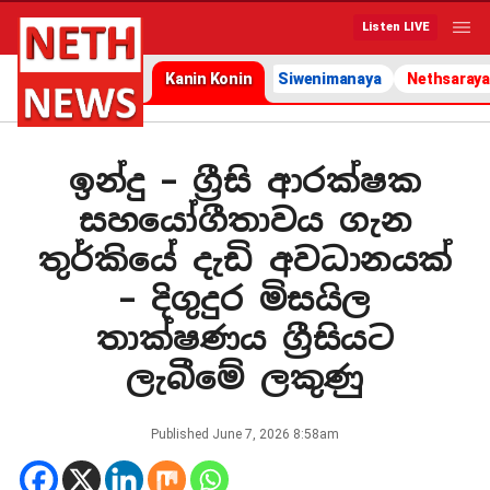
Listen LIVE
Kanin Konin
Siwenimanaya
Nethsaraya
ඉන්දු – ග්‍රීසි ආරක්ෂක
සහයෝගීතාවය ගැන
තුර්කියේ දැඩි අවධානයක්
– දිගුදුර මිසයිල
තාක්ෂණය ග්‍රීසියට
ලැබීමේ ලකුණු
Published
June 7, 2026 8:58am