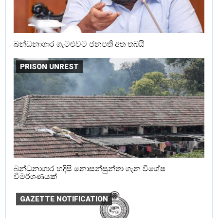
බන්ධනාගාර ගැටළුවට ජනපති අත තබයි
PRISON UNREST
බන්ධනාගාර හදිසි නොසන්සුන්තා ගැන විශේෂ
විමර්ශණයක්
GAZETTE NOTIFICATION