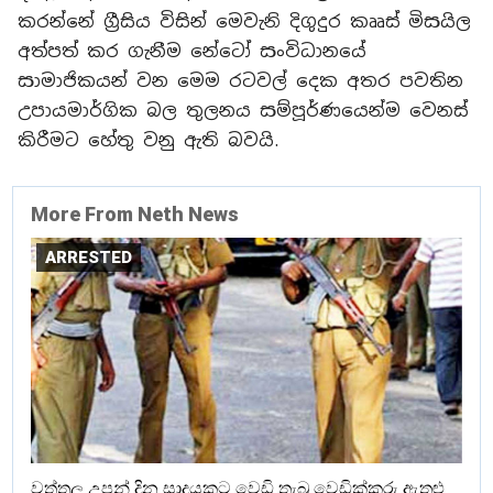
කරන්නේ ග්‍රීසිය විසින් මෙවැනි දිගුදුර කෲස් මිසයිල
අත්පත් කර ගැනීම නේටෝ සංවිධානයේ
සාමාජිකයන් වන මෙම රටවල් දෙක අතර පවතින
උපායමාර්ගික බල තුලනය සම්පූර්ණයෙන්ම වෙනස්
කිරීමට හේතු වනු ඇති බවයි.
More From Neth News
ARRESTED
වත්තල උපන් දින සාදයකට වෙඩි තැබූ වෙඩික්කරු ඇතුළු