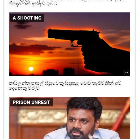
තිදෙනෙක් අත්අඩංගුවට
A SHOOTING
තායිලන්ත පාසල් සිසුවෙකු සිදුකළ වෙඩි තැබීමකින් අට
දෙනෙකු මරුට
PRISON UNREST