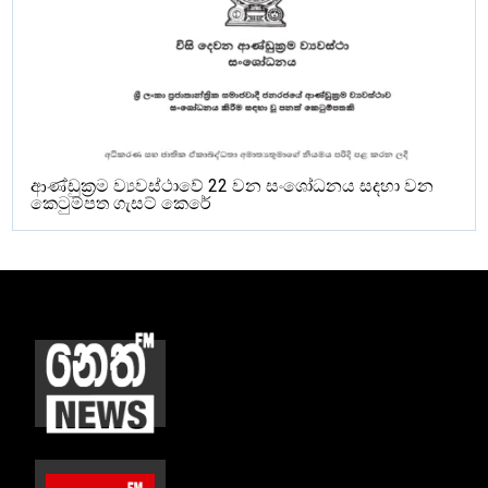
ආණ්ඩුක්‍රම ව්‍යවස්ථාවේ 22 වන සංශෝධනය සදහා වන
කෙටුම්පත ගැසට් කෙරේ