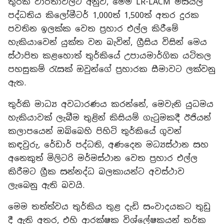
තුර්කි වාර්තාවලට අනුව, මෙම LR-LACM මිසයිල
පද්ධතිය කිලෝමීටර් 1,000ත් 1,500ත් අතර දුරක
පවතින ඉලක්ක වෙත ප්‍රහාර එල්ල කිරීමේ
හැකියාවෙන් යුක්ත වන බැවින්, ග්‍රීසිය විසින් මෙය
ස්ථාපිත කළහොත් තුර්කියේ උපායමාර්ගික යටිතල
පහසුකම් රැසක් ඔවුන්ගේ ප්‍රහාරක සීමාවට ලක්වනු
ඇත.
තුර්කි මාධ්‍ය අවධාරණය කරන්නේ, මෙවැනි යුධමය
හැකියාවක් ලැබීම තුළින් කිසියම් ගැටුමකදී ඊජියන්
කලාපයෙන් ඔබ්බෙහි පිහිටි තුර්කියේ ගුවන්
කඳවුරු, රේඩාර් පද්ධති, අණදෙන මධ්‍යස්ථාන සහ
අනෙකුත් මිලිටරි මර්මස්ථාන වෙත ප්‍රහාර එල්ල
කිරීමට ග්‍රීක සන්නද්ධ බලකායන්ට අවස්ථාව
ලැබෙනු ඇති බවයි.
මෙම තත්ත්වය තුර්කිය තුළ දැඩි සංවාදයකට තුඩු
දී ඇති අතර, එහි ආරක්ෂක විශ්ලේෂකයන් තර්ක