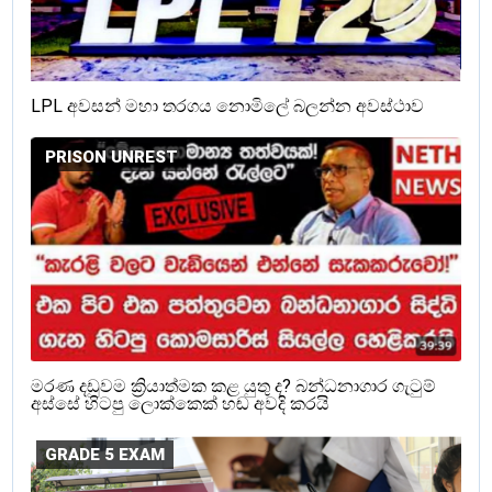
LPL අවසන් මහා තරගය නොමිලේ බලන්න අවස්ථාව
PRISON UNREST
මරණ දඩුවම ක්‍රියාත්මක කළ යුතු ද? බන්ධනාගාර ගැටුම්
අස්සේ හිටපු ලොක්කෙක් හඬ අවදි කරයි
GRADE 5 EXAM