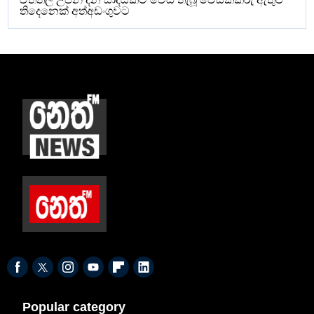
තිදෙනෙක් අත්අඩංගුවට
Popular category