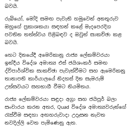
බවයි.
රුබියෝ, මෝදි සමඟ පැවැති හමුවෙන් අනතුරුව
ඔහුගේ ප්‍රකාශකයා සඳහන් කළේ මැදපෙරදිග
පවතින තත්ත්වය පිළිබඳව ද ඔවුන් සාකච්ඡා කළ
බවයි.
හෙට දිනයේදී අමෙරිකානු රාජ්‍ය ලේකම්වරයා
ඉන්දීය විදේශ අමාත්‍ය එස් ජයිශංකර් සමඟ
ද්විපාර්ශ්වික සාකච්ඡා පැවැත්වීමට සහ ඇමෙරිකනු
තානාපති කාර්යාලයේ නිදහස් දින සැමරුම්
උත්සවයට සහභාගී වීමට නියමිතය.
රාජ්‍ය ලේකම්වරයා සඳුදා අග්‍රා සහ ජයිපූර් බලා
සංචාරය කරන අතර, Quad විදේශ අමාත්‍යවරුන්ගේ
රැස්වීම සඳහා අඟහරුවාදා උදෑසන නැවත
නවදිල්ලි වෙත පැමිණෙනු ඇත.