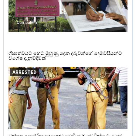
ශිෂ්‍යත්වයට හෙට මුහුණු දෙන දරුවන්ගේ දෙමව්පියන්ට
විශේෂ දැනුම්දීමක්
ARRESTED
වත්තල උපන් දින සාදයකට වෙඩි තැබූ වෙඩික්කරු ඇතුළු