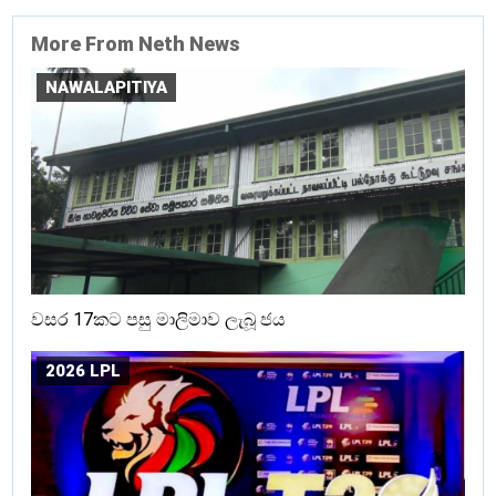
More From Neth News
NAWALAPITIYA
වසර 17කට පසු මාලිමාව ලැබූ ජය
2026 LPL