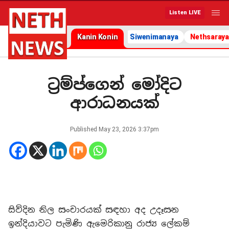
Listen LIVE
Kanin Konin
Siwenimanaya
Nethsaraya
ට්‍රම්ප්ගෙන් මෝදිට
ආරාධනයක්
Published
May 23, 2026 3:37pm
සිව්දින නිල සංචාරයක් සඳහා අද උදෑසන
ඉන්දියාවට පැමිණි ඇමෙරිකානු රාජ්‍ය ලේකම්