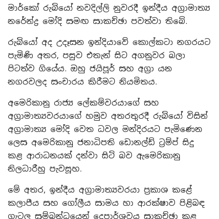
මාර්කෝ රුබියෝ නවදිල්ලි නුවරදී ඉන්දීය අග්‍රාමාත්‍ය
නරේන්ද්‍ර මෝදි සමඟ සාකච්ඡා පවත්වා තිබේ.
රුබියෝ අද උදෑසන ඉන්දියාවේ කොල්කටා නගරයට
පැමිණි අතර, පසුව එතැන් සිට අගනුවර බලා
පිටත්ව ගියේය. ඔහු ජයිපූර් සහ අග්‍රා යන
නගරවලද සංචාරය කිරීමට නියමිතය.
අමෙරිකානු රාජ්‍ය ලේකම්වරයාගේ සහ
අග්‍රාමාත්‍යවරයාගේ හමුව අතරතුරදී රුබියෝ විසින්
අග්‍රාමාත්‍ය මෝදි වෙත ධවල මන්දිරයට පැමිණෙන
ලෙස අමෙරිකානු ජනාධිපති ඩොනල්ඩ් ට්‍රම්ප් සිදු
කළ ආරාධනයක් දන්වා සිටි බව ඇමෙරිකානු
නිලධාරීහු පැවසූහ.
මේ අතර, ඉන්දීය අග්‍රාමාත්‍යවරයා ප්‍රකාශ කළේ
කලාපීය සහ ගෝලීය සාමය හා ආරක්ෂාව පිළිබඳ
ගැටලු සම්බන්ධයෙන් දෙපාර්ශවය සාකච්ඡා කළ