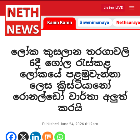
Listen LIVE
Kanin Konin
Siwenimanaya
Nethsaraya
ලෝක කුසලාන තරගාවලි
6දී ගෝල රැස්කළ
ලෝකයේ පළමුවැන්නා
ලෙස ක්‍රිස්ටියානෝ
රොනල්ඩෝ වාර්තා අලුත්
කරයි
Published
June 24, 2026 6:12am