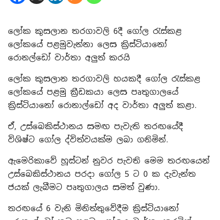
ලෝක කුසලාන තරගාවලි 6දී ගෝල රැස්කළ
ලෝකයේ පළමුවැන්නා ලෙස ක්‍රිස්ටියානෝ
රොනල්ඩෝ වාර්තා අලුත් කරයි
​ලෝක කුසලාන තරගාවලි හයකදී ගෝල රැස්කළ
ලෝකයේ පළමු ක්‍රීඩකයා ලෙස පෘතුගාලයේ
ක්‍රිස්ටියානෝ රොනාල්ඩෝ අද වාර්තා අලුත් කළා.
ඒ, උස්බෙකිස්ථානය සමඟ පැවැති තරඟයේදී
විශිෂ්ට ගෝල ද්විත්වයක්ම ලබා ගනිමින්.
​ඇමෙරිකාවේ හූස්ටන් නුවර පැවති මෙම තරඟයෙන්
උස්බෙකිස්ථානය පරදා ගෝල 5 ට 0 ක දැවැන්ත
ජයක් ලැබීමට පෘතුගාලය සමත් වුණා.
​තරඟයේ 6 වැනි මිනිත්තුවේදීම ක්‍රිස්ටියානෝ