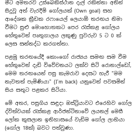
මීට අමතරව උස්බෙකිස්ථාන දැල් රකින්නා අතින්
සිදුවූ අත් වැරදීම් ගෝලයක් (Own goal) සහ
ආදේශක ක්‍රීඩක රෆායෙල් ලෙයාඕ තරඟය නිමා
වීමට සුළු මොහොතකට පෙර රැස්කළ ගෝලය
හේතුවෙන් පෘතුගාලය ලකුණු පුවරුව 5 ට 0 ක්
ලෙස සන්නද්ධ කරගත්තා.
​පළමු තරඟයේදී කොංගෝ රාජ්‍යය සමඟ සම වීම
හේතුවෙන් දැඩි විවේචනයට ලක්ව සිටි රොනාල්ඩෝ,
මෙම තරඟයෙන් පසු කැමරාව දෙසට හැරී "මම
නැවතත් පැමිණියා" (I'm back) යනුවෙන් පවසමින්
සිය සතුට පළකර සිටියා.
​මේ අතර, පසුගිය සඳුදා ඔස්ට්‍රියාවට එරෙහිව ගෝල
ද්විත්වයක් රැස්කළ ආර්ජන්ටිනාවේ ලයනල් මෙසී
ලෝක කුසලාන ඉතිහාසයේ වැඩිම ගෝල ලාභියා
(ගෝල 18ක්) බවට පත්වුණා.