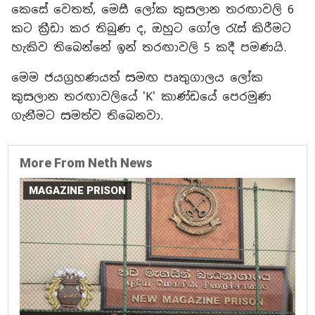
කෙසේ වෙතත්, මෙසී ලෝක කුසලාන තරඟාවලි 6
කට ක්‍රීඩා කර තිබුණ ද, ඔහුට ගෝල රැස් කිරීමට
හැකිව තිබෙන්නේ ඉන් තරඟාවලි 5 කදී පමණයි.
​මෙම ජයග්‍රහණයත් සමඟ පෘතුගාලය ලෝක
කුසලාන තරඟාවලියේ 'K' කාණ්ඩයේ පෙරමුණ
ගැනීමට සමත්ව තිබෙනවා.
More From Neth News
MAGAZINE PRISON