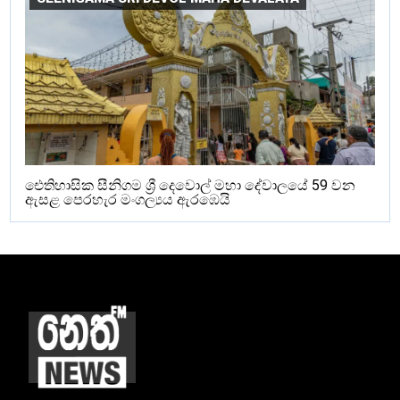
ඓතිහාසික සීනිගම ශ්‍රී දෙවොල් මහා දේවාලයේ 59 වන
ඇසළ පෙරහැර මංගල්‍යය ඇරඹෙයි