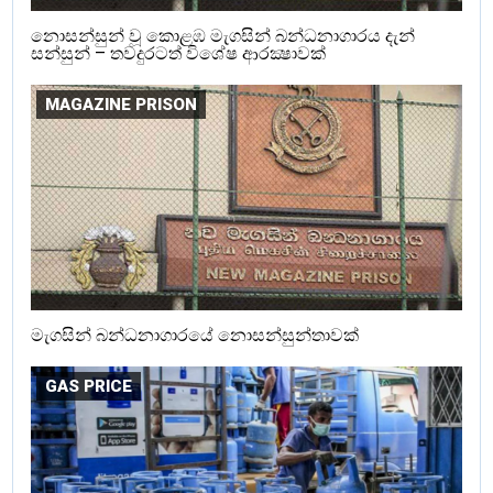
නොසන්සුන් වූ කොළඹ මැගසින් බන්ධනාගාරය දැන්
සන්සුන් – තවදුරටත් විශේෂ ආරක්‍ෂාවක්
MAGAZINE PRISON
මැගසින් බන්ධනාගාරයේ නොසන්සුන්තාවක්
GAS PRICE