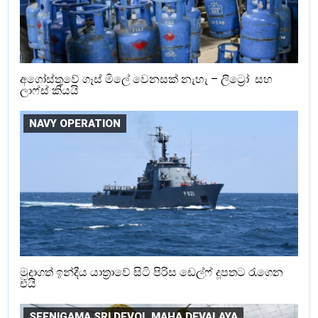
අගෝස්තුවේ ගෑස් මිලේ වෙනසක් නැහැ – ලිට්‍රෝ සහ
ලාෆ්ස් කියයි
NAVY OPERATION
මුදාගත් ඉන්දීය යාත්‍රාවේ සිටි පිරිස ඩෙල්ෆ් දූපතට රැගෙන
එයි
SEENIGAMA SRI DEVOL MAHA DEVALAYA