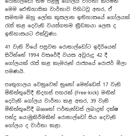
රොනාල්ඩෝ තම පළමු ගෝලය වාර්තා කරමින්
මෙම ඓතිහාසික වාර්තාව පිහිටවූ අතර, ඒ
සමඟම ඔහු ලෝක කුසලාන ඉතිහාසයේ ගෝලයක්
රැස් කළ දෙවැනි වයස්ගතම ක්‍රීඩකයා ලෙස ද
ඉතිහාසයට එක්වුණා.
41 වැනි වියේ පසුවන රොනාල්ඩෝට ඉදිරියෙන්
සිටින්නේ 1994 වසරේදී වයස අවුරුදු 42 දී
ගෝලයක් රැස් කළ කැමරූන් රාජ්‍යයේ රොජර් මිලා
පමණයි.
පෘතුගාලය වෙනුවෙන් නුනෝ මෙන්ඩෙස් 17 වැනි
මිනිත්තුවේදී නිදහස් පහරක් (Free-kick) මඟින්
දෙවැනි ගෝලය වාර්තා කළ අතර, 39 වැනි
මිනිත්තුවේදී බෲනෝ ෆර්නැන්ඩස් ලබාදුන් දක්ෂ
පන්දු යොමුකිරීමකින් රොනාල්ඩෝ සිය දෙවැනි
ගෝලය ද වාර්තා කළා.