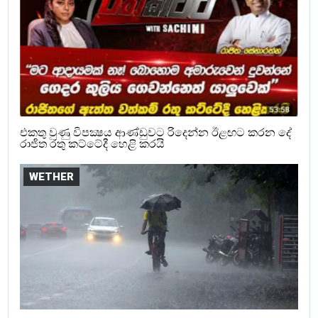
එකතු වුණු විපක්‍ෂය ආණ්ඩුවට රිදෙන්න ඊළඟට කරන දේ
රාජිත රතු කට්ටේදී හෙළි කරයි
WETHER