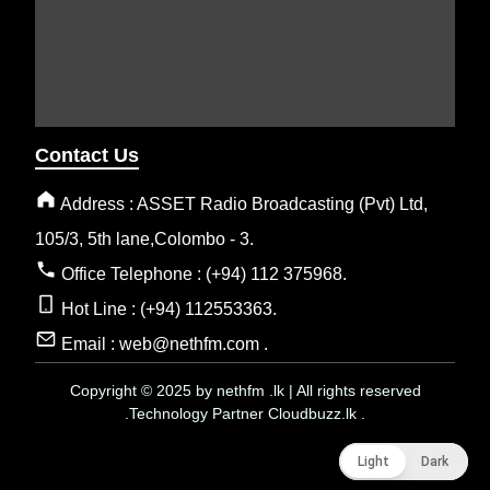
Contact Us
Address : ASSET Radio Broadcasting (Pvt) Ltd,
105/3, 5th lane,Colombo - 3.
Office Telephone : (+94) 112 375968.
Hot Line : (+94) 112553363.
Email : web@nethfm.com .
Copyright © 2025 by nethfm .lk | All rights reserved
.Technology Partner Cloudbuzz.lk .
Light
Light
Dark
Dark