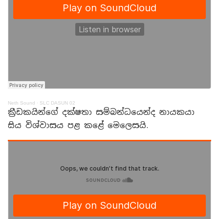
Neth Sound
·
SLC DASUN 02
ක්‍රීඩකයින්ගේ දක්ෂතා සම්බන්ධයෙන්ද නායකයා
සිය විශ්වාසය පළ කළේ මෙලෙසයි.