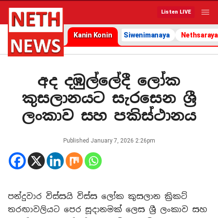
Listen LIVE
Kanin Konin
Siwenimanaya
Nethsaraya
අද දඹුල්ලේදී ලෝක
කුසලානයට සැරසෙන ශ්‍රී
ලංකාව සහ පකිස්ථානය
Published
January 7, 2026 2:26pm
පන්දුවාර විස්සයි විස්ස ලෝක කුසලාන ක්‍රිකට්
තරඟාවලියට පෙර සූදානමක් ලෙස ශ්‍රී ලංකාව සහ