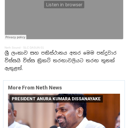
Neth Sound
·
SLC DASUN 01
ශ්‍රී ලංකාව සහ පකිස්ථානය අතර මෙම පන්දුවාර
විස්සයි විස්ස ක්‍රිකට් තරඟාවලියට තරඟ තුනක්
ඇතුළත්.
More From Neth News
PRESIDENT ANURA KUMARA DISSANAYAKE