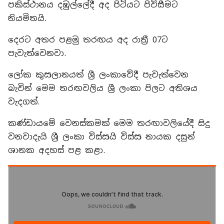
පකිස්ථානය දඹුල්ලේදී අද පිටියට පිවිසීමට
නියමිතයි.
දෙරට අතර පළමු තරඟය අද රාත්‍රී 07ට
පැවැත්වෙනවා.
ලෝක කුසලානයත් ශ්‍රී ලංකාවේදී පැවැත්වෙන
බැවින් මෙම තරඟවලිය ශ්‍රී ලංකා පිලට අතිශය
වැදගත්.
කණ්ඩායමේ වෙනස්කමක් මෙම තරඟාවලියේදී සිදු
වනවාදැයි ශ්‍රී ලංකා විස්සයි විස්ස නායක දසුන්
ශානක අදහස් පළ කළා.