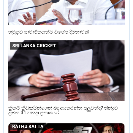
හමුදාව සාමාජිකයන්ට විශේෂ දීමනාවක්
SRI LANKA CRICKET
ක්‍රිකට් ක්‍රීඩකයින්ගෙන් බදු අයකරන්න පුලුවන්ද? තීන්දුව
ලබන 31 වනදා ප්‍රකාශයට
RATHU KATTA