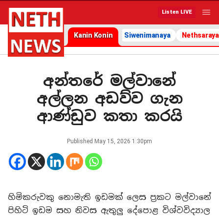
Listen LIVE
Kanin Konin
Siwenimanaya
Nethsaraya
අන්තරේ මල්වානේ
අල්ලන අඩව්ව ගැන
ආණ්ඩුව කතා කරයි
Published
May 15, 2026 1:30pm
හිමිකරුවකු නොමැති ඉඩමක් ලෙස ප්‍රකට මල්වානේ
පිහිටි ඉඩම සහ නිවස ඇතුලු දේපොළ විශ්වවිද්‍යාල