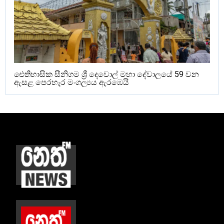
ඓතිහාසික සීනිගම ශ්‍රී දෙවොල් මහා දේවාලයේ 59 වන
ඇසළ පෙරහැර මංගල්‍යය ඇරඹෙයි