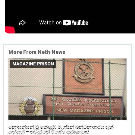
More From Neth News
MAGAZINE PRISON
නොසන්සුන් වූ කොළඹ මැගසින් බන්ධනාගාරය දැන්
සන්සුන් – තවදුරටත් විශේෂ ආරක්‍ෂාවක්