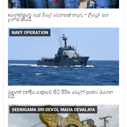
අගෝස්තුවේ ගෑස් මිලේ වෙනසක් නැහැ – ලිට්‍රෝ සහ
ලාෆ්ස් කියයි
NAVY OPERATION
මුදාගත් ඉන්දීය යාත්‍රාවේ සිටි පිරිස ඩෙල්ෆ් දූපතට රැගෙන
එයි
SEENIGAMA SRI DEVOL MAHA DEVALAYA