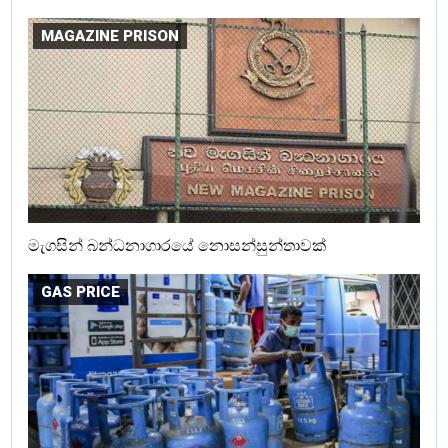
MAGAZINE PRISON
මැගසින් බන්ධනාගාරයේ නොසන්සුන්තාවක්
GAS PRICE