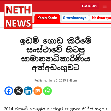
Listen LIVE
Kanin Konin
Siwenimanaya
Nethsaraya
ඉඩම් ගොඩ කිරීමේ
සංස්ථාවේ හිටපු
සාමාන්‍යාධිකාරිණිය
අත්අඩංගුවට
Published
June 5, 2025 8:49pm
2014 වසරේ කොළඹ ගංවතුර පාලනය කිරීම සඳහා