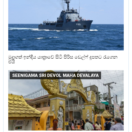
මුදාගත් ඉන්දීය යාත්‍රාවේ සිටි පිරිස ඩෙල්ෆ් දූපතට රැගෙන
එයි
SEENIGAMA SRI DEVOL MAHA DEVALAYA