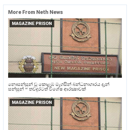
More From Neth News
MAGAZINE PRISON
නොසන්සුන් වූ කොළඹ මැගසින් බන්ධනාගාරය දැන්
සන්සුන් – තවදුරටත් විශේෂ ආරක්‍ෂාවක්
MAGAZINE PRISON