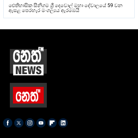
ඓතිහාසික සීනිගම ශ්‍රී දෙවොල් මහා දේවාලයේ 59 වන
ඇසළ පෙරහැර මංගල්‍යය ඇරඹෙයි