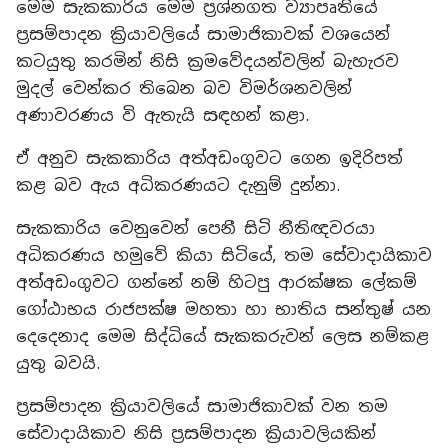
මෙම සැකකාරිය මෙම ප්‍රශ්නගත ව්‍යාපෘතියේ
ප්‍රසම්පාදන ක්‍රියාවලියේ සාමාජිකාවක් වශයෙන්
කටයුතු කරමින් නිසි ක්‍රමවේදයන්වලින් බැහැරව
මුදල් වෙන්කර තිබෙන බව විමර්ශනවලින්
අණාවරණය වි ඇතැයි සඳහන් කළා.
ඒ අනුව සැකකාරිය අත්අඩංගුවට ගෙන ඉදිරිපත්
කළ බව ඇය අධිකරණයට දැනුම් දුන්නා.
සැකකාරිය වෙනුවෙන් පෙනී සිටි නීතිඥවරයා
අධිකරණය හමුවේ කියා සිටියේ, තම සේවාදායිකාව
අත්අඩංගුවට ගන්නේ නම් හිටපු ආරක්ෂක ලේකම්
ගෝඨාභය රාජපක්ෂ මහතා හා භාතිය සන්තුෂ් යන
දෙදෙනාද මෙම සිද්ධියේ සැකකරුවන් ලෙස නම්කළ
යුතු බවයි.
ප්‍රසම්පාදන ක්‍රියාවලියේ සාමාජිකාවක් වන තම
සේවාදායිකාව නිසි ප්‍රසම්පාදන ක්‍රියාවලියකින්