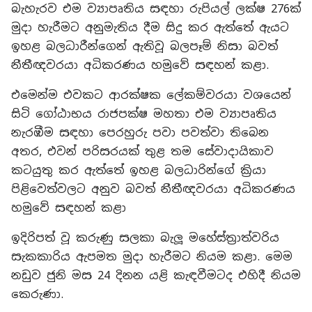
බැහැරව එම ව්‍යාපෘතිය සඳහා රුපියල් ලක්ෂ 276ක්
මුදා හැරීමට අනුමැතිය දීම සිදු කර ඇත්තේ ඇයට
ඉහළ බලධාරීන්ගෙන් ඇතිවූ බලපෑම් නිසා බවත්
නීතීඥවරයා අධිකරණය හමුවේ සඳහන් කළා.
එමෙන්ම එවකට ආරක්ෂක ලේකම්වරයා වශයෙන්
සිටි ගෝඨාභය රාජපක්ෂ මහතා එම ව්‍යාපෘතිය
නැරඹීම සඳහා පෙරහුරු පවා පවත්වා තිබෙන
අතර, එවන් පරිසරයක් තුළ තම සේවාදායිකාව
කටයුතු කර ඇත්තේ ඉහළ බලධාරින්ගේ ක්‍රියා
පිළිවෙත්වලට අනුව බවත් නීතීඥවරයා අධිකරණය
හමුවේ සඳහන් කළා
ඉදිරිපත් වූ කරුණු සලකා බැලූ මහේස්ත්‍රාත්වරිය
සැකකාරිය ඇපමත මුදා හැරීමට නියම කළා. මෙම
නඩුව ජුනි මස 24 දිනන යළි කැඳවීමටද එහිදී නියම
කෙරුණා.