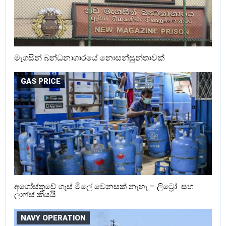
මැගසින් බන්ධනාගාරයේ නොසන්සුන්තාවක්
GAS PRICE
අගෝස්තුවේ ගෑස් මිලේ වෙනසක් නැහැ – ලිට්‍රෝ සහ
ලාෆ්ස් කියයි
NAVY OPERATION