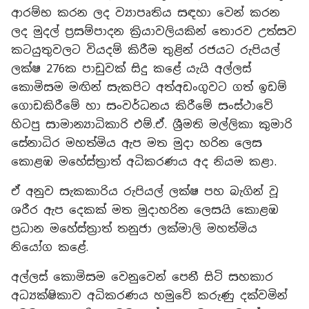
ආරම්භ කරන ලද ව්‍යාපෘතිය සඳහා වෙන් කරන
ලද මුදල් ප්‍රසම්පාදන ක්‍රියාවලියකින් තොරව උත්සව
කටයුතුවලට වියදම් කිරීම තුළින් රජයට රුපියල්
ලක්ෂ 276ක පාඩුවක් සිදු කළේ යැයි අල්ලස්
කොමිසම මඟින් සැකපිට අත්අඩංගුවට ගත් ඉඩම්
ගොඩකිරීමේ හා සංවර්ධනය කිරීමේ සංස්ථාවේ
හිටපු සාමාන්‍යාධිකාරි එම්.ඒ. ශ්‍රීමති මල්ලිකා කුමාරි
සේනාධිර මහත්මිය ඇප මත මුදා හරින ලෙස
කොළඹ මහේස්ත්‍රාත් අධිකරණය අද නියම කළා.
ඒ අනුව සැකකාරිය රුපියල් ලක්ෂ පහ බැගින් වූ
ශරීර ඇප දෙකක් මත මුදාහරින ලෙසයි කොළඹ
ප්‍රධාන මහේස්ත්‍රාත් තනුජා ලක්මාලි මහත්මිය
නියෝග කළේ.
අල්ලස් කොමිසම වෙනුවෙන් පෙනී සිටි සහකාර
අධ්‍යක්ෂිකාව අධිකරණය හමුවේ කරුණු දක්වමින්