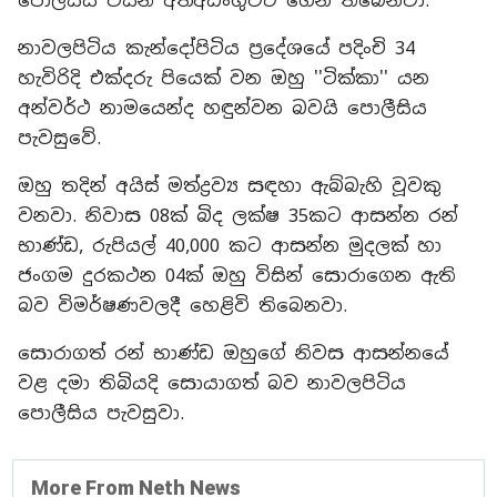
පොලීසිය විසින් අත්අඩංගුවට ගෙන තිබෙනවා.
නාවලපිටිය කැන්දෝපිටිය ප්‍රදේශයේ පදිංචි 34
හැවිරිදි එක්දරු පියෙක් වන ඔහු ''ටික්කා'' යන
අන්වර්ථ නාමයෙන්ද හඳුන්වන බවයි පොලීසිය
පැවසුවේ.
ඔහු තදින් අයිස් මත්ද්‍රව්‍ය සඳහා ඇබ්බැහි වූවකු
වනවා. නිවාස 08ක් බිද ලක්ෂ 35කට ආසන්න රන්
භාණ්ඩ, රුපියල් 40,000 කට ආසන්න මුදලක් හා
ජංගම දුරකථන 04ක් ඔහු විසින් සොරාගෙන ඇති
බව විමර්ෂණවලදී හෙළිවි තිබෙනවා.
සොරාගත් රන් භාණ්ඩ ඔහුගේ නිවස ආසන්නයේ
වළ දමා තිබියදි සොයාගත් බව නාවලපිටිය
පොලීසිය පැවසුවා.
More From Neth News