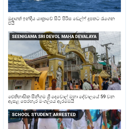
මුදාගත් ඉන්දීය යාත්‍රාවේ සිටි පිරිස ඩෙල්ෆ් දූපතට රැගෙන
එයි
SEENIGAMA SRI DEVOL MAHA DEVALAYA
ඓතිහාසික සීනිගම ශ්‍රී දෙවොල් මහා දේවාලයේ 59 වන
ඇසළ පෙරහැර මංගල්‍යය ඇරඹෙයි
SCHOOL STUDENT ARRESTED