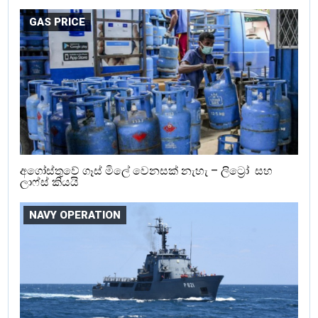
GAS PRICE
අගෝස්තුවේ ගෑස් මිලේ වෙනසක් නැහැ – ලිට්‍රෝ සහ
ලාෆ්ස් කියයි
NAVY OPERATION