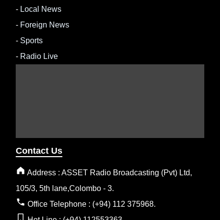
-
Local News
-
Foreign News
-
Sports
-
Radio Live
Contact Us
Address : ASSET Radio Broadcasting (Pvt) Ltd,
105/3, 5th lane,Colombo - 3.
Office Telephone : (+94) 112 375968.
Hot Line : (+94) 112553363.