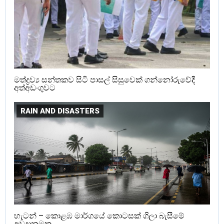
මත්ද්‍රව්‍ය සන්තකව සිටි පාසල් සිසුවෙක් ගන්නෝරුවේදී
අත්අඩංගුවට
RAIN AND DISASTERS
හැටන් – කොළඹ මාර්ගයේ කොටසක් ගිලා බැසීමේ
අවදානමක