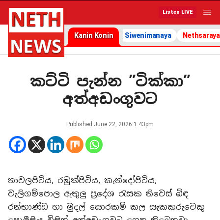
Listen LIVE
Kanin Konin
Siwenimanaya
Nethsaraya
කට්ටි පැන්න ”ටික්කා”
අත්අඩංගුවට
Published
June 22, 2026 1:43pm
නාවලපිටිය, රඹුක්පිටිය, කැන්දෝපිටිය,
වැලිගම්පොල ඇතුලු ප්‍රදේශ රැසක නිවෙස් බිඳ
රන්භාණ්ඩ හා මුදල් සොරකම් කල සැකකරුවෙකු