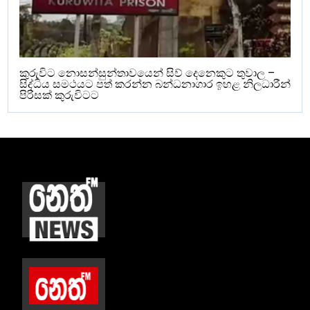
කුරුවිට නොසන්සුන්තාවයෙන් සිව් දෙනෙකුට තුවාල –
සිද්ධිය සමථයට පත් කරන්න බන්ධනාගාර ඉහළ නිලධාරීන්
පිරිසක් කුරුවිටට