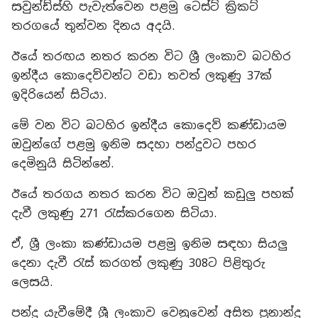
සවුන්ඩ්ස්හි පැවැත්වෙන පළමු ටෙස්ට් ක්‍රිකට්
තරගයේ තුන්වන දිනය අදයි.
ඊයේ තරඟය නතර කරන විට ශ්‍රී ලංකාව බටහිර
ඉන්දීය කොදෙව්වන්ට වඩා තවත් ලකුණු 37ක්
ඉදිරියෙන් සිටියා.
මේ වන විට බටහිර ඉන්දීය කොදෙව් කණ්ඩායම
ඔවුන්ගේ පළමු ඉනිම සදහා පන්දුවට පහර
දෙමිනුයි සිටින්නේ.
ඊයේ තරගය නතර කරන විට ඔවුන් කඩුලු පහක්
දැවී ලකුණු 271 රැස්කරගෙන සිටියා.
ඒ, ශ්‍රී ලංකා කණ්ඩායම පළමු ඉනිම සඳහා සියලු
දෙනා දැවී රැස් කරගත් ලකුණු 308ට පිළිතුරු
ලෙසයි.
පන්දු යැවීමේදී ශ්‍රී ලංකාව වෙනුවෙන් අසිත ප්‍රනාන්දු