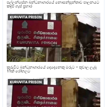
පල්ලන්සේන බන්ධනාගාරයේ නොසන්සුන්තාව පාලනයට
කදුළු ගෑස් ප්‍රහාර
KURUVITA PRISON
කුරුවිට බන්ධනාගාරයේ දෙදෙනෙකු මරුට – තුවාල ලැබූ
11ක් රෝහලට
KURUVITA PRISON