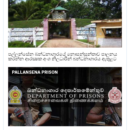
පල්ලන්සේන බන්ධනාගාරයේ නොසන්සුන්තාව පාලනය
කරන්න ආරක්‍ෂක අංශ නිලධාරීන් බන්ධනාගාරය ඇතුළට
PALLANSENA PRISON