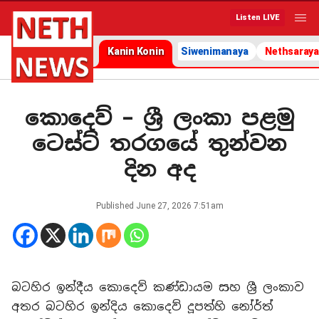
Listen LIVE
Kanin Konin
Siwenimanaya
Nethsaraya
කොදෙව් – ශ්‍රී ලංකා පළමු
ටෙස්ට් තරගයේ තුන්වන
දින අද
Published
June 27, 2026 7:51am
බටහිර ඉන්දීය කොදෙව් කණ්ඩායම සහ ශ්‍රී ලංකාව
අතර බටහිර ඉන්දිය කොදෙව් දූපත්හි නෝර්ත්