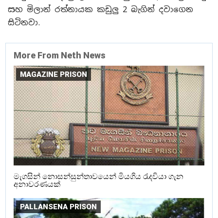
සහ මිලාන් රත්නායක කඩුලු 2 බැගින් දවාගෙන
සිටිනවා.
More From Neth News
MAGAZINE PRISON
මැගසින් නොසන්සුන්තාවයෙන් මියගිය රැදවියා ගැන
අනාවරණයක්
PALLANSENA PRISON