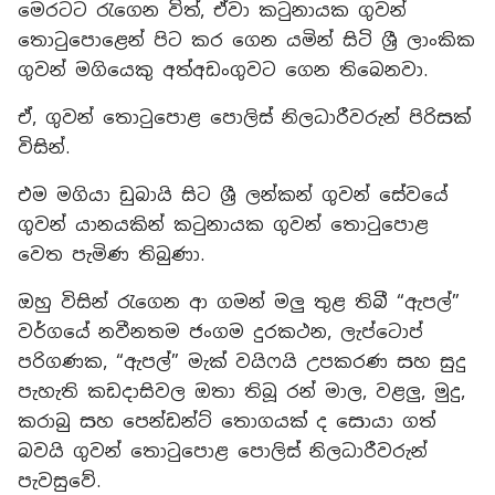
මෙරටට රැගෙන විත්, ඒවා කටුනායක ගුවන්
තොටුපොළෙන් පිට කර ගෙන යමින් සිටි ශ්‍රී ලාංකික
ගුවන් මගියෙකු අත්අඩංගුවට ගෙන තිබෙනවා.
ඒ, ගුවන් තොටුපොළ පොලිස් නිලධාරීවරුන් පිරිසක්
විසින්.
එම මගියා ඩුබායි සිට ශ්‍රී ලන්කන් ගුවන් සේවයේ
ගුවන් යානයකින් කටුනායක ගුවන් තොටුපොළ
වෙත පැමිණ තිබුණා.
ඔහු විසින් රැගෙන ආ ගමන් මලු‍ තුළ තිබී “ඇපල්”‍
වර්ගයේ නවීනතම ජංගම දුරකථන, ලැප්ටොප්
පරිගණක, “ඇපල්”‍ මැක් වයිෆයි උපකරණ සහ සුදු
පැහැති කඩදාසිවල ඔතා තිබූ රන් මාල, වළලු‍, මුදු,
කරාබු සහ පෙන්ඩන්ට් තොගයක් ද සොයා ගත්
බවයි ගුවන් තොටුපොළ පොලිස් නිලධාරීවරුන්
පැවසුවේ.