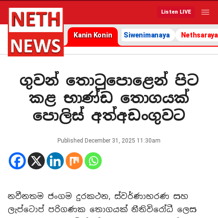
Listen LIVE
Kanin Konin
Siwenimanaya
Nethsaraya
ගුවන් තොටුපොළෙන් පිට
කළ භාණ්ඩ තොගයක්
පොලිස් අත්අඩංගුවට
Published
December 31, 2025 11:30am
නවීනතම ජංගම දුරකථන, ස්වර්ණාභරණ සහ
ලැප්ටොප් පරිගණක තොගයක් නීතිවිරෝධී ලෙස