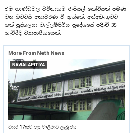
එම භාණ්ඩවල වටිනාකම රුපියල් කෝටියක් පමණ
වන බවටයි අනාවරණ වී ඇත්තේ. අත්අඩංගුවට
ගත් පුද්ගලයා වැල්ලම්පිටිය ප්‍රදේශයේ පදිංචි 35
හැවිරිදි ව්‍යාපාරිකයෙක්.
More From Neth News
NAWALAPITIYA
වසර 17කට පසු මාලිමාව ලැබූ ජය