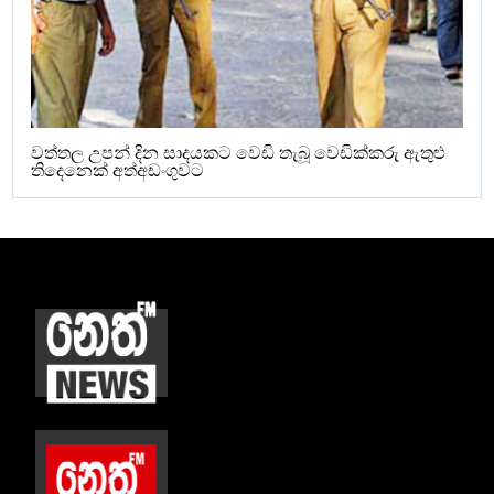
වත්තල උපන් දින සාදයකට වෙඩි තැබූ වෙඩික්කරු ඇතුළු
තිදෙනෙක් අත්අඩංගුවට