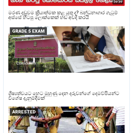
මරණ දඩුවම ක්‍රියාත්මක කළ යුතු ද? බන්ධනාගාර ගැටුම්
අස්සේ හිටපු ලොක්කෙක් හඬ අවදි කරයි
GRADE 5 EXAM
ශිෂ්‍යත්වයට හෙට මුහුණු දෙන දරුවන්ගේ දෙමව්පියන්ට
විශේෂ දැනුම්දීමක්
ARRESTED