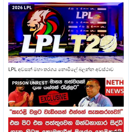
2026 LPL
LPL අවසන් මහා තරගය නොමිලේ බලන්න අවස්ථාව
PRISON UNREST