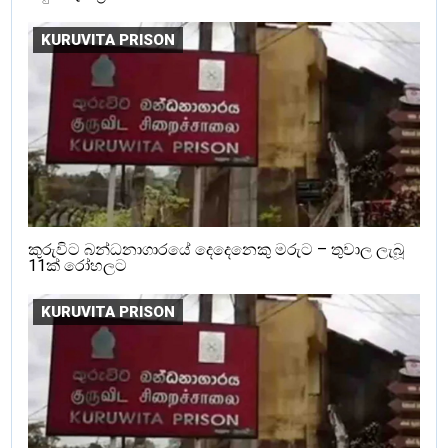
KURUVITA PRISON
කුරුවිට බන්ධනාගාරයේ දෙදෙනෙකු මරුට – තුවාල ලැබූ
11ක් රෝහලට
KURUVITA PRISON