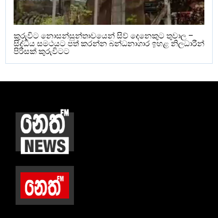
කුරුවිට නොසන්සුන්තාවයෙන් සිව් දෙනෙකුට තුවාල –
සිද්ධිය සමථයට පත් කරන්න බන්ධනාගාර ඉහළ නිලධාරීන්
පිරිසක් කුරුවිටට