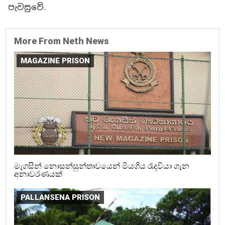
පැවසුවේ.
More From Neth News
MAGAZINE PRISON
මැගසින් නොසන්සුන්තාවයෙන් මියගිය රැදවියා ගැන
අනාවරණයක්
PALLANSENA PRISON