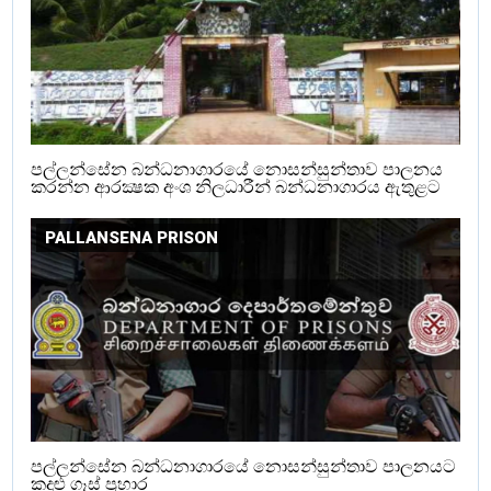
පල්ලන්සේන බන්ධනාගාරයේ නොසන්සුන්තාව පාලනය
කරන්න ආරක්‍ෂක අංශ නිලධාරීන් බන්ධනාගාරය ඇතුළට
PALLANSENA PRISON
පල්ලන්සේන බන්ධනාගාරයේ නොසන්සුන්තාව පාලනයට
කදුළු ගෑස් ප්‍රහාර