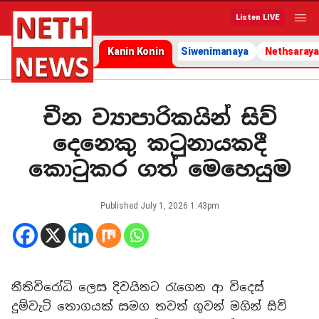
Listen LIVE
Kanin Konin
Siwenimanaya
Nethsaraya
චීන ව්‍යාපාරිකයින් සිව්
දෙනෙකු කටුනායකදී
කොටුකර ගත් මෙහෙයුම
Published
July 1, 2026 1:43pm
නීතිවිරෝධි ලෙස දිවයිනට රැගෙන ආ විදෙස්
දුම්වැටි තොගයක් සමග තවත් ගුවන් මගින් සිව්