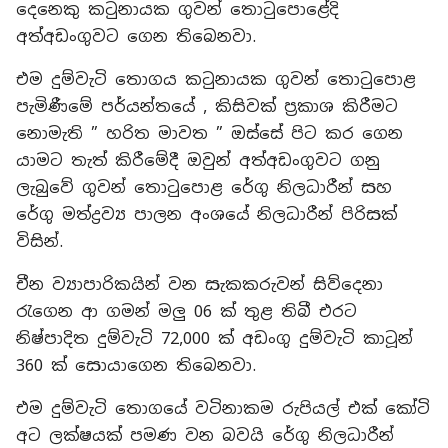
දෙනෙකු කටුනායක ගුවන් තොටුපොළේදි
අත්අඩංගුවට ගෙන තිබෙනවා.
එම දුම්වැටි තොගය කටුනායක ගුවන් තොටුපොළ
පැමිණීමේ පර්යන්තයේ , කිසිවක් ප්‍රකාශ කිරීමට
නොමැති ” හරිත මාවත ” ඔස්සේ පිට කර ගෙන
යාමට තැත් කිරීමේදී ඔවුන් අත්අඩංගුවට ගනු
ලැබුවේ ගුවන් තොටුපොළ රේගු නිලධාරීන් සහ
රේගු මත්ද්‍රව්‍ය පාලන අංශයේ නිලධාරීන් පිරිසක්
විසින්.
චීන ව්‍යාපාරිකයින් වන සැකකරුවන් සිව්දෙනා
රැගෙන ආ ගමන් මලු 06 ක් තුළ තිබී එරට
නිෂ්පාදිත දුම්වැටි 72,000 ක් අඩංගු දුම්වැටි කාටූන්
360 ක් සොයාගෙන තිබෙනවා.
එම දුම්වැටි තොගයේ වටිනාකම රුපියල් එක් කෝටි
අට ලක්ෂයක් පමණ වන බවයි රේගු නිලධාරීන්