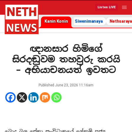
Listen LIVE
Kanin Konin
Siwenimanaya
Nethsaraya
ඥානසාර හිමිගේ
සිරදඬුවම තහවුරු කරයි
– අභියාචනයත් ඉවතට
Published
June 23, 2026 11:16am
බොදු බල සේනා සංවිධානයේ ලේකම් පූජ්‍ය