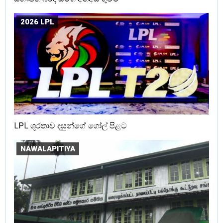
2026 LPL
LPL ශූරතාව දසුන්ගේ ගෝල් පිළට
NAWALAPITIYA