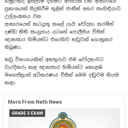
හමුවකදී ඉස්ලාම් දහමට අපහාස වන ආකාරයේ
ප්‍රකාශයක් සිදුකිරීම තුළින් ජාතීන් අතර සංහිඳියාව
උල්ලංඝනය වන
ආකාරයෙන් කටයුතු කළේ යැයි චෝදනා කරමින්
දණ්ඩ නීති සංග්‍රහය යටතේ පොලීසිය විසින්
ඥානසාර හිමියන්ට එරෙහිව නඩුවක් ගොනුකර
තිබුණා.
නඩු විභාගයකින් අනතුරුව එම චෝදනාවට
වැරදිකරු කළ ඥානසාර හිමියන්ට කොළඹ
මහෙස්ත්‍රාත් අධිකරණය විසින් මෙම දඬුවම නියම
කළා.
More From Neth News
GRADE 5 EXAM