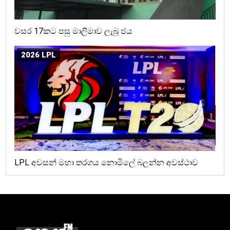
වසර 17කට පසු මාලිමාව ලැබූ ජය
2026 LPL
LPL අවසන් මහා තරගය නොමිලේ බලන්න අවස්ථාව