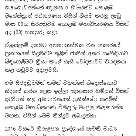
ගලගොඩඅත්තේ ඥානසාර හිමියන්ට කොළඹ
මහේස්ත්‍රාත් අධිකරණය විසින් නියම කරනු ලැබූ
මාස 09ක සිරදඬුවම කොළඹ මහාධිකරණය විසින්
අද (23) තහවුරු කළා.
ඒ,ඉස්ලාම් දහමට අපහාසාත්මක වන ආකාරයේ
ප්‍රකාශයක් සිදුකිරීම තුළින් ජාතීන් අතර සංහිඳියාව
බිඳහෙළීමට ක්‍රියා කළේ යැයි චෝදනාවට වරදකරු
කළ නඩුවට අදාළවයි.
එම සිරදඬුවමින් තමන් වහන්සේ නිදොස්කොට
නිදහස් කරන ලෙස ඉල්ලා ඥානසාර හිමියන් විසින්
ඉදිරිපත් කළ අභියාචනයක් ප්‍රතික්ෂේප කරමින්
කොළඹ මහාධිකරණ විනිසුරු මංජුල තිලකරත්න
මහතා විසින් මෙම තීන්දුව ලබාදුන්නා.
2016 වසරේ කිරුළපන ප්‍රදේශයේ පැවති මාධ්‍ය