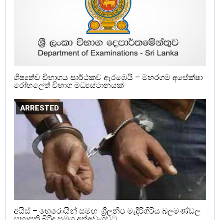
ශිෂ්‍යත්ව විභාගය සාර්ථකව ඇරඹෙයි – මහරගම අපේක්ෂා
රෝහලේත් විභාග මධ්‍යස්ථානයක්
ARRESTED
අයිස් – හෙරොයින් සමඟ ශ්‍රීලනිප මැදිරිගිරිය බලමණ්ඩල
සභාපති බිරිඳ සමග අත්අඩංගුවට