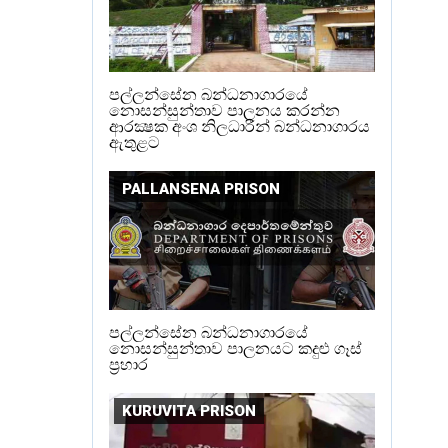
පල්ලන්සේන බන්ධනාගාරයේ
නොසන්සුන්තාව පාලනය කරන්න
ආරක්‍ෂක අංශ නිලධාරීන් බන්ධනාගාරය
ඇතුළට
PALLANSENA PRISON
පල්ලන්සේන බන්ධනාගාරයේ
නොසන්සුන්තාව පාලනයට කදුළු ගෑස්
ප්‍රහාර
KURUVITA PRISON