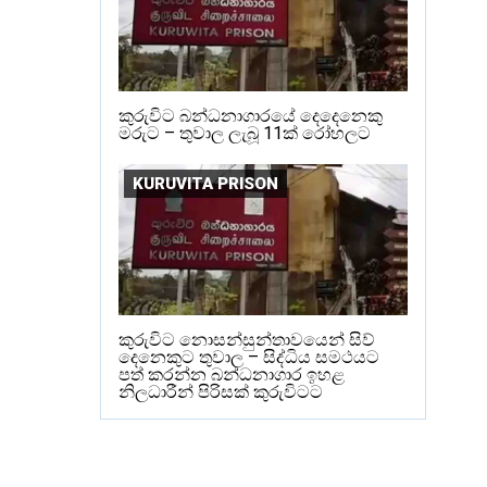
කුරුවිට බන්ධනාගාරයේ දෙදෙනෙකු
මරුට – තුවාල ලැබූ 11ක් රෝහලට
KURUVITA PRISON
කුරුවිට නොසන්සුන්තාවයෙන් සිව්
දෙනෙකුට තුවාල – සිද්ධිය සමථයට
පත් කරන්න බන්ධනාගාර ඉහළ
නිලධාරීන් පිරිසක් කුරුවිටට