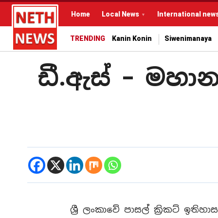
Home
Local News
International new
TRENDING
Kanin Konin
Siwenimanaya
ඩී.ඇස් – මහා
ශ්‍රී ලංකාවේ පාසල් ක්‍රිකට් ඉතිහ