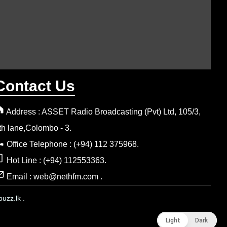
Contact Us
Address : ASSET Radio Broadcasting (Pvt) Ltd, 105/3,
th lane,Colombo - 3.
Office Telephone : (+94) 112 375968.
Hot Line : (+94) 112553363.
Email : web@nethfm.com .
uzz.lk .
Light
Light
Dark
Dark