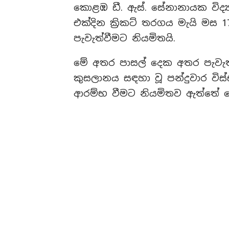
කොළඹ ඩී. ඇස්. සේනානායක විද
එක්දින ක්‍රිකට් තරගය මැයි මස 
පැවැත්වීමට නියමිතයි.
මේ අතර පාසල් දෙක අතර පැවැත්ව
කුසලානය සඳහා වූ පන්දුවාර විස්
ආරම්භ වීමට නියමිතව ඇත්තේ කොළඹ