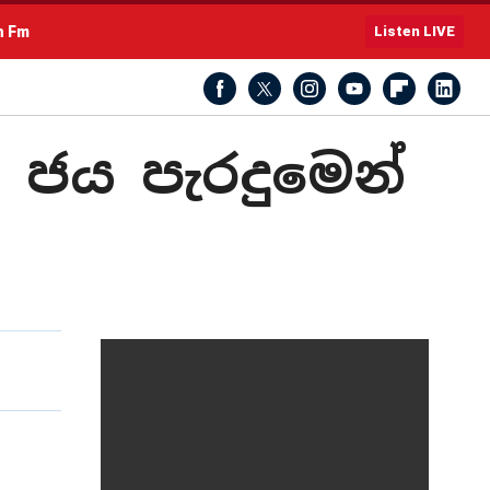
h Fm
Listen LIVE
 ජය පැරදුමෙන්