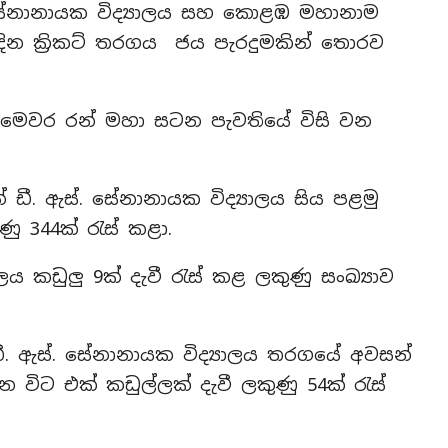
ේනානායක විද්‍යාලය සහ කොළඹ මහානාම
්දින ක්‍රිකට් තරගය ජය පැරදුමකින් තොරව
ේදී මෙවර රන් මහා සටන පැවතියේ විසි වන
ඩී. ඇස්. සේනානායක විද්‍යාලය සිය පළමු
ු 344ක් රැස් කළා.
ලය කඩුලු 9ක් දැවී රැස් කළ ලකුණු සංඛ්‍යාව
 ඩී. ඇස්. සේනානායක විද්‍යාලය තරගයේ අවසන්
විට එක් කඩුල්ලක් දැවී ලකුණු 54ක් රැස්