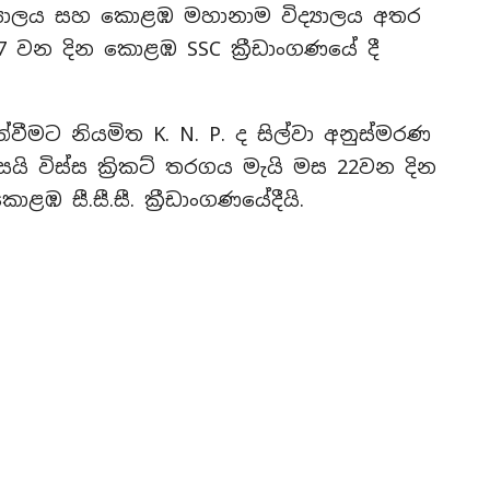
්‍යාලය සහ කොළඹ මහානාම විද්‍යාලය අතර
17 වන දින කොළඹ SSC ක්‍රීඩාංගණයේ දී
ීමට නියමිත K. N. P. ද සිල්වා අනුස්මරණ
සයි විස්ස ක්‍රිකට් තරගය මැයි මස 22වන දින
 සී.සී.සී. ක්‍රීඩාංගණයේදීයි.