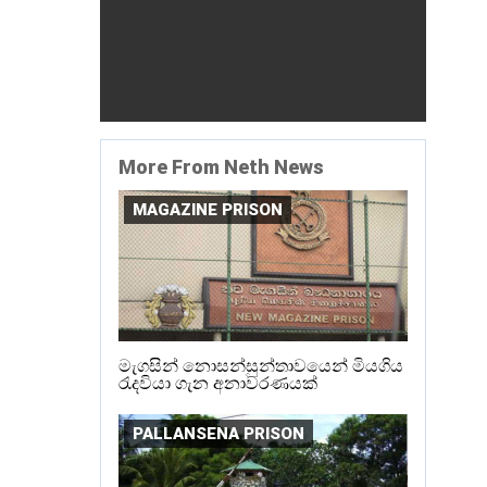
More From Neth News
MAGAZINE PRISON
මැගසින් නොසන්සුන්තාවයෙන් මියගිය
රැදවියා ගැන අනාවරණයක්
PALLANSENA PRISON