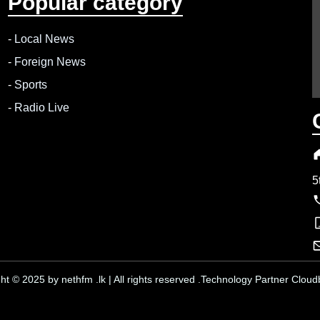
Popular category
-
Local News
-
Foreign News
-
Sports
-
Radio Live
5
ht © 2025 by nethfm .lk | All rights reserved .Technology Partner Cloudb