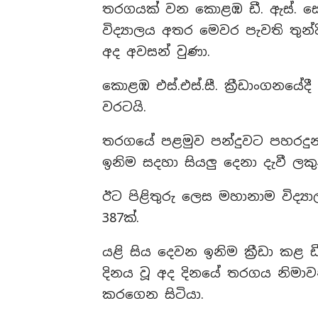
තරගයක් වන කොළඹ ඩී. ඇස්. ස
විද්‍යාලය අතර මෙවර පැවති තුන
අද අවසන් වුණා.
කොළඹ එස්.එස්.සී. ක්‍රීඩාංගනය
වරටයි.
තරගයේ පළමුව පන්දුවට පහරදුන් 
ඉනිම සදහා සියලු දෙනා දැවී ලකුණ
ඊට පිළිතුරු ලෙස මහානාම විද්‍යා
387ක්.
යළි සිය දෙවන ඉනිම ක්‍රීඩා කළ
දිනය වූ අද දිනයේ තරගය නිමාවන 
කරගෙන සිටියා.