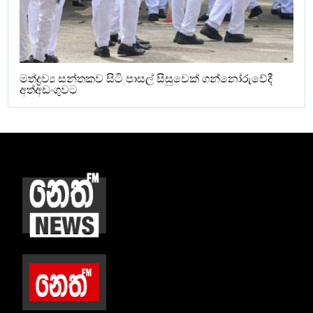
මත්ද්‍රව්‍ය සන්තකව සිටි පාසල් සිසුවෙක් ගන්නෝරුවේදී
අත්අඩංගුවට