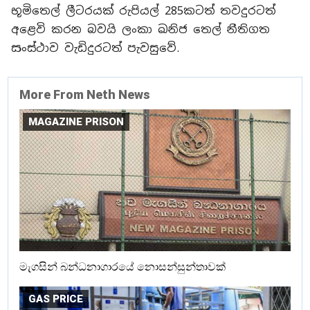
භූමිතෙල් ලීටරයක් රුපියල් 285කටත් තවදුරටත්
අළෙවි කරන බවයි ලංකා ඛනිජ තෙල් නීතිගත
සංස්ථාව වැඩිදුරටත් පැවසුවේ.
More From Neth News
MAGAZINE PRISON
මැගසින් බන්ධනාගාරයේ නොසන්සුන්තාවක්
GAS PRICE