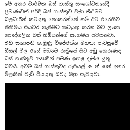
මේ අතර වාර්ෂික බස් ගාස්තු සංශෝධනයේදී
ප්‍රමාණවත් පරිදි බස් ගාස්තුව වැඩි කිරීමට
බලධාරීන් කටයුතු නොකරන්නේ නම් ඊට එරෙහිව
නීතිමය පියවර ගැනීමට කටයුතු කරන බව ලංකා
පෞද්ගලික බස් හිමියන්ගේ සංගමය පවසනවා.
එහි සභාපති ගැමුණු විජේරත්න මහතා පැවසුවේ
ඩීසල් මිල ඊයේ මධ්‍යම රාත්‍රියේ සිට අඩු කෙරුණද
බස් ගාස්තුව 15%කින් පමණ ඉහළ දැමිය යුතු
බවයි. අවම බස් ගාස්තුවද රුපියල් 35 ත් 40ත් අතර
මිලකින් වැඩි වියයුතු බවද ඔහු පැවසුවා.