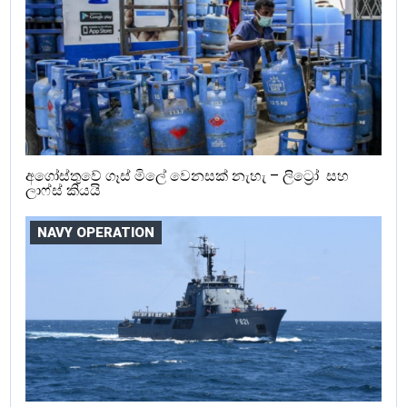
අගෝස්තුවේ ගෑස් මිලේ වෙනසක් නැහැ – ලිට්‍රෝ සහ
ලාෆ්ස් කියයි
NAVY OPERATION