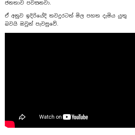
ජනතාව පවසනවා.
ඒ අනුව ඉදිරියේදි තවදුරටත් මිල පහත දැමිය යුතු
බවයි ඔවුන් පැවසුවේ.