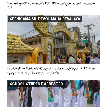
මුදාගත් ඉන්දීය යාත්‍රාවේ සිටි පිරිස ඩෙල්ෆ් දූපතට රැගෙන
එයි
SEENIGAMA SRI DEVOL MAHA DEVALAYA
ඓතිහාසික සීනිගම ශ්‍රී දෙවොල් මහා දේවාලයේ 59 වන
ඇසළ පෙරහැර මංගල්‍යය ඇරඹෙයි
SCHOOL STUDENT ARRESTED