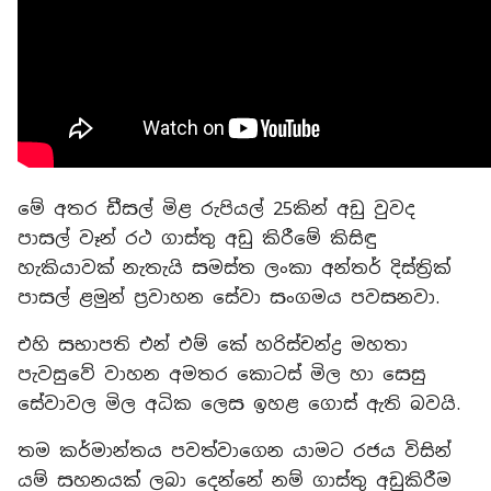
මේ අතර ඩීසල් මිළ රුපියල් 25කින් අඩු වුවද
පාසල් වෑන් රථ ගාස්තු අඩු කිරීමේ කිසිඳු
හැකියාවක් නැතැයි සමස්ත ලංකා අන්තර් දිස්ත්‍රික්
පාසල් ළමුන් ප්‍රවාහන සේවා සංගමය පවසනවා.
එහි සභාපති එන් එම් කේ හරිස්චන්ද්‍ර මහතා
පැවසුවේ වාහන අමතර කොටස් මිල හා සෙසු
සේවාවල මිල අධික ලෙස ඉහළ ගොස් ඇති බවයි.
තම කර්මාන්තය පවත්වාගෙන යාමට රජය විසින්
යම් සහනයක් ලබා දෙන්නේ නම් ගාස්තු අඩුකිරීම