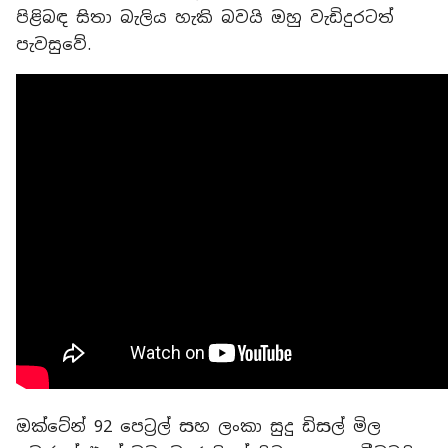
පිළිබඳ සිතා බැලිය හැකි බවයි ඔහු වැඩිදුරටත්
පැවසුවේ.
ඔක්ටේන් 92 පෙට්‍රල් සහ ලංකා සුදු ඩිසල් මිල