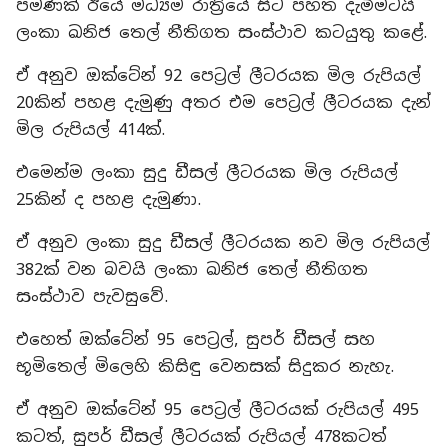
පමණක් ඊයේ මධ්‍යම රාත්‍රියේ සිට පහත දැමීමටයි
ලංකා ඛනිජ තෙල් නීතිගත සංස්ථාව කටයුතු කළේ.
ඒ අනුව ඔක්ටේන් 92 පෙට්‍රල් ලීටරයක මිල රුපියල්
20කින් පහළ දැමුණු අතර එම පෙට්‍රල් ලීටරයක දැන්
මිල රුපියල් 414ක්.
එමෙන්ම ලංකා සුදු ඩීසල් ලීටරයක මිල රුපියල්
25කින් ද පහළ දැමුණා.
ඒ අනුව ලංකා සුදු ඩීසල් ලීටරයක නව මිල රුපියල්
382ක් වන බවයි ලංකා ඛනිජ තෙල් නීතිගත
සංස්ථාව පැවසුවේ.
එහෙත් ඔක්ටේන් 95 පෙට්‍රල්, සුපර් ඩීසල් සහ
භූමිතෙල් මිලෙහි කිසිඳු වෙනසක් සිදුකර නැහැ.
ඒ අනුව ඔක්ටේන් 95 පෙට්‍රල් ලීටරයක් රුපියල් 495
කටත්, සුපර් ඩීසල් ලීටරයක් රුපියල් 478කටත්