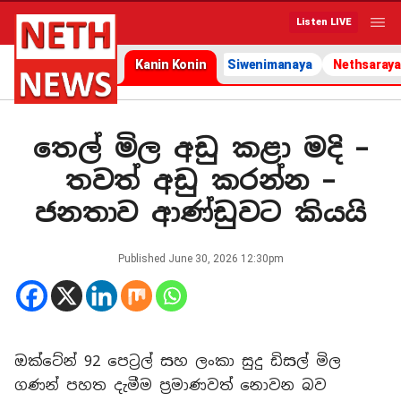
Listen LIVE
Kanin Konin
Siwenimanaya
Nethsaraya
තෙල් මිල අඩු කළා මදි –
තවත් අඩු කරන්න –
ජනතාව ආණ්ඩුවට කියයි
Published
June 30, 2026 12:30pm
ඔක්ටේන් 92 පෙට්‍රල් සහ ලංකා සුදු ඩිසල් මිල
ගණන් පහත දැමීම ප්‍රමාණවත් නොවන බව