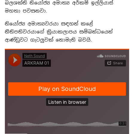
බලශක්ති නියෝජ්‍ය අමාත්‍ය අර්කම් ඉල්ලියාස්
මහතා පවසනවා.
නියෝජ්‍ය අමාත්‍යවරයා සඳහන් කළේ
නීතිපතිවරයාගේ ක්‍රියාකලාපය සම්බන්ධයෙන්
ආණ්ඩුවට ගැටලුවක් නොමැති බවයි.