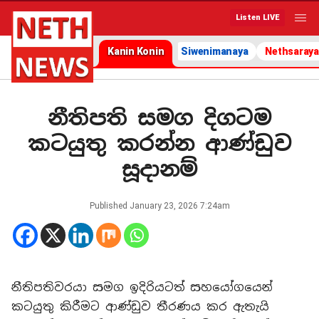
Listen LIVE
Kanin Konin
Siwenimanaya
Nethsaraya
නීතිපති සමග දිගටම
කටයුතු කරන්න ආණ්ඩුව
සූදානම්
Published
January 23, 2026 7:24am
නීතිපතිවරයා සමග ඉදිරියටත් සහයෝගයෙන්
කටයුතු කිරීමට ආණ්ඩුව තීරණය කර ඇතැයි