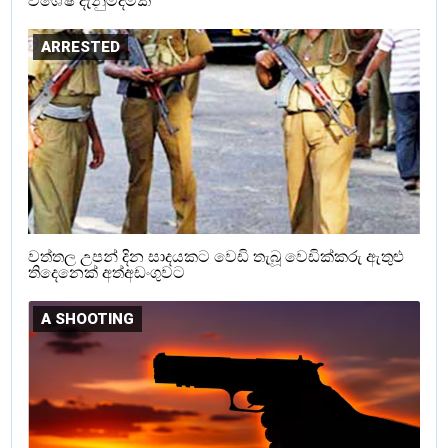
විශේෂ දැනුම්දීමක්
ARRESTED
වත්තල උපන් දින සාදයකට වෙඩි තැබූ වෙඩික්කරු ඇතුළු
තිදෙනෙක් අත්අඩංගුවට
A SHOOTING