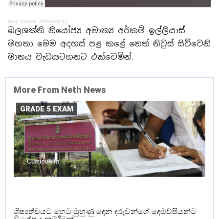
Neth Sound
·
ARKRAM 01
බලශක්ති නියෝජ්‍ය අමාත්‍ය අර්කම් ඉල්ලියාස්
මහතා මෙම අදහස් පළ කළේ නෙත් නිවුස් සිව්වෙනි
මානය වැඩසටහනට එක්වෙමින්.
More From Neth News
GRADE 5 EXAM
ශිෂ්‍යත්වයට හෙට මුහුණු දෙන දරුවන්ගේ දෙමව්පියන්ට