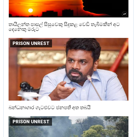
තායිලන්ත පාසල් සිසුවෙකු සිදුකළ වෙඩි තැබීමකින් අට
දෙනෙකු මරුට
PRISON UNREST
බන්ධනාගාර ගැටළුවට ජනපති අත තබයි
PRISON UNREST