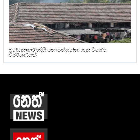
බන්ධනාගාර හදිසි නොසන්සුන්තා ගැන විශේෂ
විමර්ශණයක්