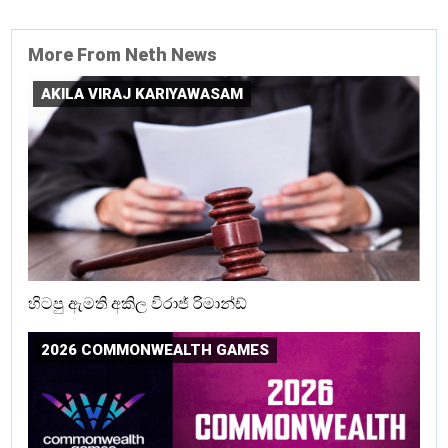
More From Neth News
AKILA VIRAJ KARIYAWASAM
හිටපු ඇමති අකිල විරාජ් රිමාන්ඩ්
2026 COMMONWEALTH GAMES