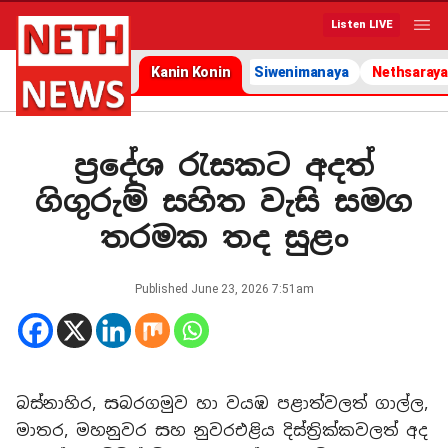
Listen LIVE
Kanin Konin
Siwenimanaya
Nethsaraya
ප්‍රදේශ රැසකට අදත්
ගිගුරුම් සහිත වැසි සමග
තරමක තද සුළං
Published
June 23, 2026 7:51am
බස්නාහිර, සබරගමුව හා වයඹ පළාත්වලත් ගාල්ල,
මාතර, මහනුවර සහ නුවරඑළිය දිස්ත්‍රික්කවලත් අද