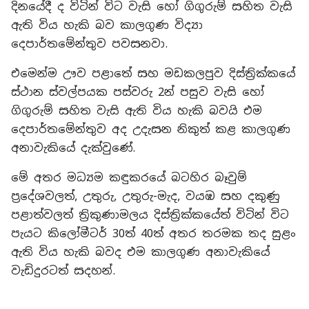
දිනයේදී ද විටින් විට වැසි හෝ ගිගුරුම් සහිත වැසි
ඇති විය හැකි බව කාලගුණ විද්‍යා
දෙපාර්තමේන්තුව පවසනවා.
එමෙන්ම ඌව පළාතේ සහ මඩකලපුව දිස්ත්‍රික්කයේ
ස්ථාන ස්වල්පයක පස්වරු 2න් පසුව වැසි හෝ
ගිගුරුම් සහිත වැසි ඇති විය හැකි බවයි එම
දෙපාර්තමේන්තුව අද උදැසන නිකුත් කළ කාලගුණ
අනාවැකියේ දැක්වුණේ.
මේ අතර මධ්‍යම කඳුකරයේ බටහිර බෑවුම්
ප්‍රදේශවලත්, උතුරු, උතුරු-මැද, වයඹ සහ දකුණු
පළාත්වලත් ත්‍රිකුණාමලය දිස්ත්‍රික්කයේත් විටින් විට
පැයට කිලෝමීටර් 30ත් 40ත් අතර තරමක තද සුළං
ඇති විය හැකි බවද එම කාලගුණ අනාවැකියේ
වැඩිදුරටත් සදහන්.