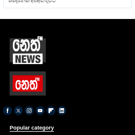
තිදෙනෙක් අත්අඩංගුවට
Popular category