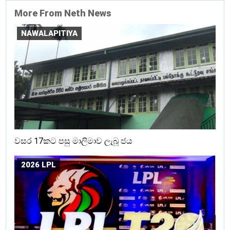
More From Neth News
NAWALAPITIYA
වසර 17කට පසු මාලිමාව ලැබූ ජය
2026 LPL