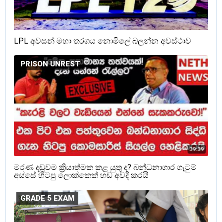
LPL අවසන් මහා තරගය නොමිලේ බලන්න අවස්ථාව
PRISON UNREST
මරණ දඩුවම ක්‍රියාත්මක කළ යුතු ද? බන්ධනාගාර ගැටුම්
අස්සේ හිටපු ලොක්කෙක් හඬ අවදි කරයි
GRADE 5 EXAM