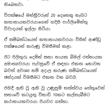
තිබෙනවා.
විපක්ෂයේ මන්ත්‍රීවරුන් 20 දෙනෙකු නැගිට
කතානායකවරයාගෙන් හදිසි පාර්ලිමේන්තු
විවාදයක් ඉල්ලා සිටියා.
ඒ සම්බන්ධයෙන් කතානායකවරයා විසින් ආණ්ඩු
පක්ෂයෙන් කරුණු විමසීමක් කළා.
ඊට පිලිතුරු දෙමින් සභා නායක බිමල් රත්නායක
අමාත්‍යවරයා පැවසුවේ ඒ සඳහා එකඟ නොවන
බවත් අවශ්‍ය නම් අදාල කරුණ සම්බන්ධයෙන්
ඡන්දයක් විමසීමට එකඟ වන බවයි.
එහිදී ඇති වූ ඇති වූ උණුසුම් තත්ත්වය හේතුවෙන්
සභාවේ කටයුතු විනාඩි 10කට කල්තැබීමට
කථානායකවරයා පියවර ගත්තා.