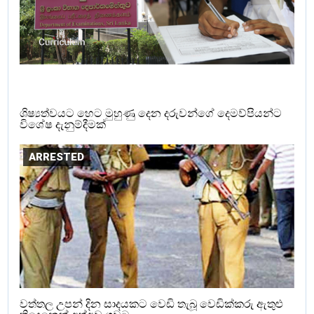
ශිෂ්‍යත්වයට හෙට මුහුණු දෙන දරුවන්ගේ දෙමව්පියන්ට
විශේෂ දැනුම්දීමක්
ARRESTED
වත්තල උපන් දින සාදයකට වෙඩි තැබූ වෙඩික්කරු ඇතුළු