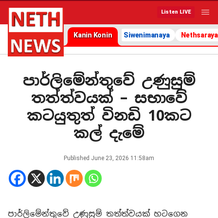
Listen LIVE
Kanin Konin
Siwenimanaya
Nethsaraya
පාර්ලිමේන්තුවේ උණුසුම්
තත්ත්වයක් – සභාවේ
කටයුතුත් විනඩි 10කට
කල් දැමේ
Published
June 23, 2026 11:58am
පාර්ලිමේන්තුවේ උණුසුම් තත්ත්වයක් හටගෙන