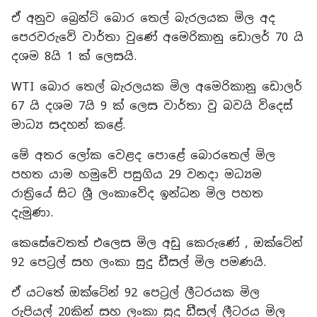
ඒ අනුව බ්‍රෙන්ට් බොර තෙල් බැරලයක මිල අද
පෙරවරුවේ වාර්තා වුණේ අමෙරිකානු ඩොලර් 70 යි
දශම 8යි 1 ක් ලෙසයි.
WTI බොර තෙල් බැරලයක මිල අමෙරිකානු ඩොලර්
67 යි දශම 7යි 9 ක් ලෙස වාර්තා වු බවයි විදෙස්
මාධ්‍ය සදහන් කළේ.
මේ අතර ලෝක වෙළද පොළේ බොරතෙල් මිල
පහත යාම හමුවේ පසුගිය 29 වනදා මධ්‍යම
රාත්‍රියේ සිට ශ්‍රී ලංකාවේද ඉන්ධන මිල පහත
දැමුණා.
කෙසේවෙතත් එලෙස මිල අඩු කෙරුණේ , ඔක්ටේන්
92 පෙට්‍රල් සහ ලංකා සුදු ඩීසල් මිල පමණයි.
ඒ යටතේ ඔක්ටේන් 92 පෙට්‍රල් ලීටරයක මිල
රුපියල් 20කින් සහ ලංකා සුදු ඩීසල් ලීටරය මිල