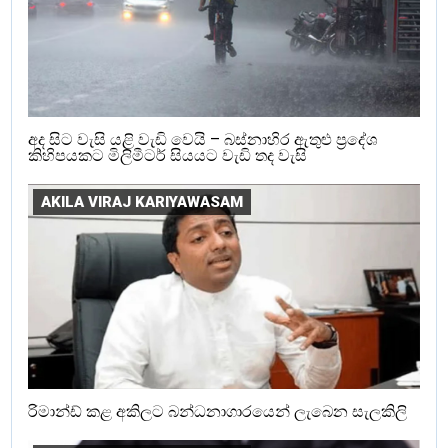
අද සිට වැසි යළි වැඩි වෙයි – බස්නාහිර ඇතුළු ප්‍රදේශ
කිහිපයකට මිලිමීටර් සියයට වැඩි තද වැසි
AKILA VIRAJ KARIYAWASAM
රිමාන්ඩ් කළ අකිලට බන්ධනාගාරයෙන් ලැබෙන සැලකිලි