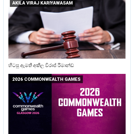
AKILA VIRAJ KARIYAWASAM
හිටපු ඇමති අකිල විරාජ් රිමාන්ඩ්
2026 COMMONWEALTH GAMES