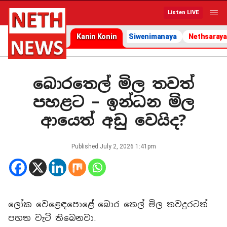
Listen LIVE
Kanin Konin
Siwenimanaya
Nethsaraya
බොරතෙල් මිල තවත්
පහළට – ඉන්ධන මිල
ආයෙත් අඩු වෙයිද?
Published
July 2, 2026 1:41pm
ලෝක වෙළෙඳපොළේ බොර තෙල් මිල තවදුරටත්
පහත වැටි තිබෙනවා.