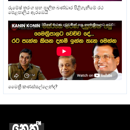
රුමේෂ් තරංග සහ පාලිත බණ්ඩාර පිළිගැනීමේ රථ
පෙළපාලිය ඇරඹෙයි
KAṆIN KOṆIN
මෛත්‍රී කණස්සල්ලෙන්ද?