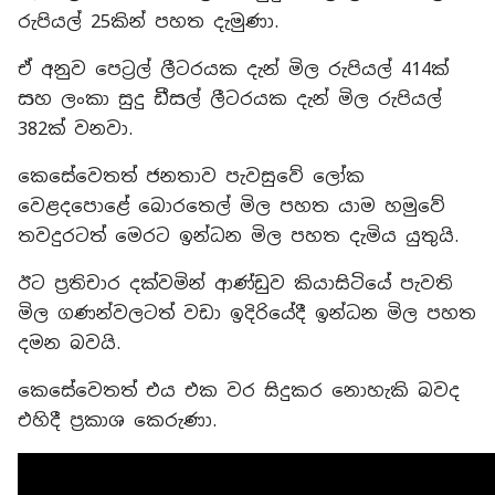
රුපියල් 25කින් පහත දැමුණා.
ඒ අනුව පෙට්‍රල් ලීටරයක දැන් මිල රුපියල් 414ක්
සහ ලංකා සුදු ඩීසල් ලීටරයක දැන් මිල රුපියල්
382ක් වනවා.
කෙසේවෙතත් ජනතාව පැවසුවේ ලෝක
වෙළදපොළේ බොරතෙල් මිල පහත යාම හමුවේ
තවදුරටත් මෙරට ඉන්ධන මිල පහත දැමිය යුතුයි.
ඊට ප්‍රතිචාර දක්වමින් ආණ්ඩුව කියාසිටියේ පැවති
මිල ගණන්වලටත් වඩා ඉදිරියේදී ඉන්ධන මිල පහත
දමන බවයි.
කෙසේවෙතත් එය එක වර සිදුකර නොහැකි බවද
එහිදී ප්‍රකාශ කෙරුණා.