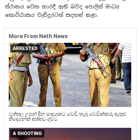
ස්ථානය වෙත භාරදී ඇති බවද පොලිස් මාධ්‍ය
කොට්ඨාසය වැඩිදුරටත් සදහන් කළා.
More From Neth News
ARRESTED
වත්තල උපන් දින සාදයකට වෙඩි තැබූ වෙඩික්කරු ඇතුළු
තිදෙනෙක් අත්අඩංගුවට
A SHOOTING