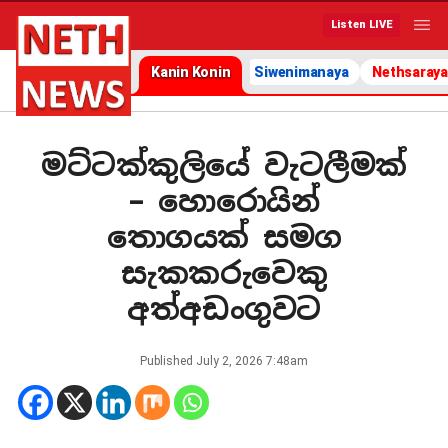
Listen LIVE
Kanin Konin
Siwenimanaya
Nethsaraya
මට්ටක්කුලියේ වැටලීමක්
– හොරොයින්
තොගයක් සමග
සැකකරුවෙකු
අත්අඩංගුවට
Published
July 2, 2026 7:48am