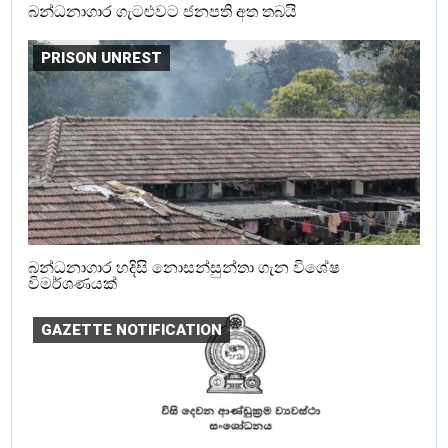
බන්ධනාගාර ගැටළුවට ජනපති අත තබයි
PRISON UNREST
බන්ධනාගාර හදිසි නොසන්සුන්තා ගැන විශේෂ
විමර්ශණයක්
GAZETTE NOTIFICATION