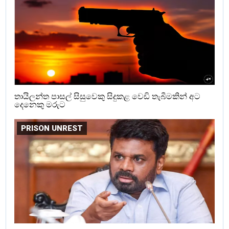
තායිලන්ත පාසල් සිසුවෙකු සිදුකළ වෙඩි තැබීමකින් අට
දෙනෙකු මරුට
PRISON UNREST