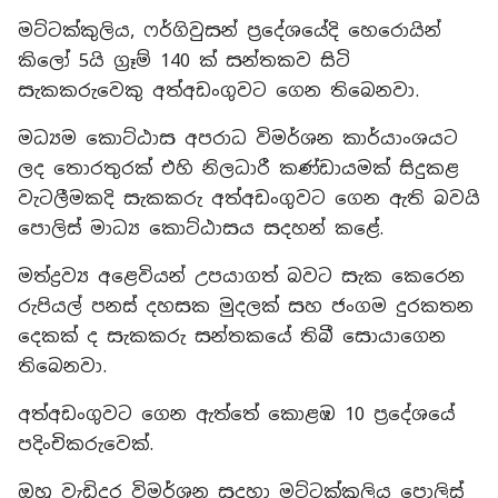
මට්ටක්කුලිය, ෆර්ගිවුසන් ප්‍රදේශයේදි හෙරොයින්
කිලෝ 5යි ග්‍රෑම් 140 ක් සන්තකව සිටි
සැකකරුවෙකු අත්අඩංගුවට ගෙන තිබෙනවා.
මධ්‍යම කොට්ඨාස අපරාධ විමර්ශන කාර්යාංශයට
ලද තොරතුරක් එහි නිලධාරී කණ්ඩායමක් සිදුකළ
වැටලීමකදි සැකකරු අත්අඩංගුවට ගෙන ඇති බවයි
පොලිස් මාධ්‍ය කොට්ඨාසය සදහන් කළේ.
මත්ද්‍රව්‍ය අළෙවියන් උපයාගත් බවට සැක කෙරෙන
රුපියල් පනස් දහසක මුදලක් සහ ජංගම දුරකතන
දෙකක් ද සැකකරු සන්තකයේ තිබී සොයාගෙන
තිබෙනවා.
අත්අඩංගුවට ගෙන ඇත්තේ කොළඹ 10 ප්‍රදේශයේ
පදිංචිකරුවෙක්.
ඔහු වැඩිදුර විමර්ශන සදහා මට්ටක්කුලිය පොලිස්