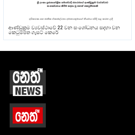
ආණ්ඩුක්‍රම ව්‍යවස්ථාවේ 22 වන සංශෝධනය සදහා වන
කෙටුම්පත ගැසට් කෙරේ