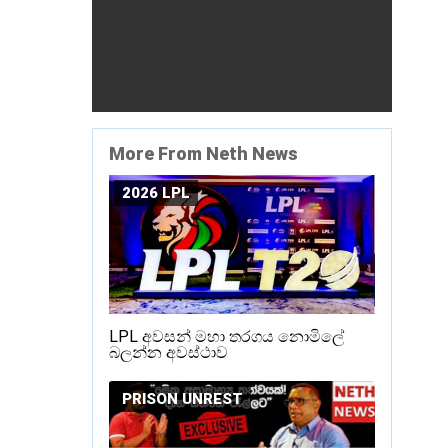
More From Neth News
2026 LPL
LPL අවසන් මහා තරගය නොමිලේ
බලන්න අවස්ථාව
PRISON UNREST