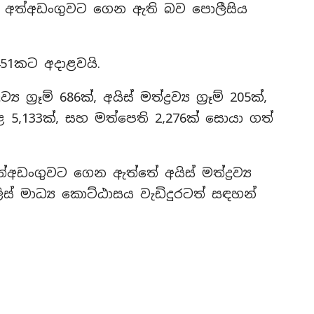
් අත්අඩංගුවට ගෙන ඇති බව පොලීසිය
 451කට අදාළවයි.
ග්‍රෑම් 686ක්, අයිස් මත්ද්‍රව්‍ය ග්‍රෑම් 205ක්,
ැළ 5,133ක්, සහ මත්පෙති 2,276ක් සොයා ගත්
්අඩංගුවට ගෙන ඇත්තේ අයිස් මත්ද්‍රව්‍ය
ස් මාධ්‍ය කොට්ඨාසය වැඩිදුරටත් සඳහන්