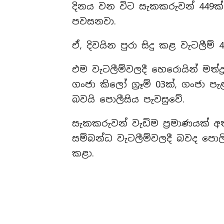
දිනය වන විට සැකකරුවන් 449ක
පවසනවා.
ඒ, දිවයින පුරා සිදු කළ වැටලීම්
එම වැටලීම්වලදී හෙරොයින් මත්ද්‍රව්‍ය 
ගංජා කිලෝ ග්‍රෑම් 03ක්, ගංජා ප
බවයි පොලීසිය පැවසුවේ.
සැකකරුවන් වැඩිම ප්‍රමාණයක් අත
සම්බන්ධ වැටලීම්වලදී බවද පොලි
කළා.