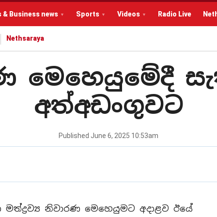
s & Business news
Sports
Videos
Radio Live
Net
Nethsaraya
වාරණ මෙහෙයුමේදී 
අත්අඩංගුවට
Published
June 6, 2025 10:53am
හා මත්ද්‍රව්‍ය නිවාරණ මෙහෙයුමට අදාළව ඊයේ