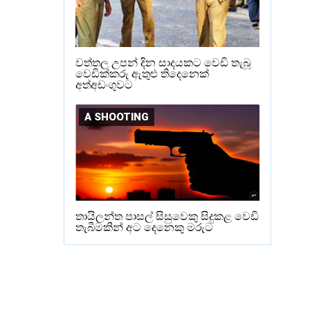
වත්තල උපන් දින සාදයකට වෙඩි තැබූ
වෙඩික්කරු ඇතුළු තිදෙනෙක්
අත්අඩංගුවට
A SHOOTING
තායිලන්ත පාසල් සිසුවෙකු සිදුකළ වෙඩි
තැබීමකින් අට දෙනෙකු මරුට