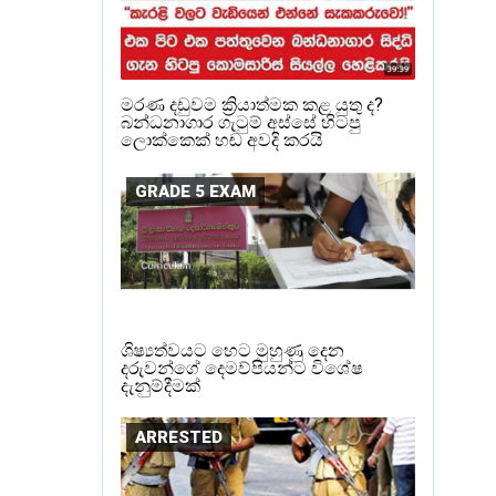
මරණ දඩුවම ක්‍රියාත්මක කළ යුතු ද?
බන්ධනාගාර ගැටුම් අස්සේ හිටපු
ලොක්කෙක් හඬ අවදි කරයි
GRADE 5 EXAM
ශිෂ්‍යත්වයට හෙට මුහුණු දෙන
දරුවන්ගේ දෙමව්පියන්ට විශේෂ
දැනුම්දීමක්
ARRESTED