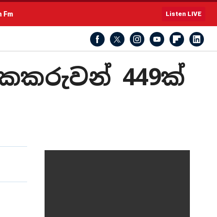
h Fm
Listen LIVE
සැකකරුවන් 449ක්